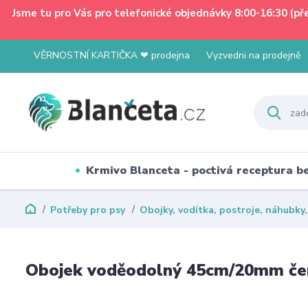
Jsme tu pro Vás pro telefonické objednávky 8:00-16:30 (p
VĚRNOSTNÍ KARTIČKA ❤ prodejna
Vyzvedni na prodejně
Krmivo Blanceta - poctivá receptura 
Potřeby pro psy
Obojky, vodítka, postroje, náhubky
Obojek voděodolný 45cm/20mm če