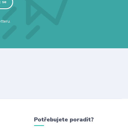
t se
tteru.
Potřebujete poradit?