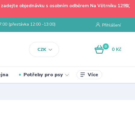
 - zadejte objednávku s osobním odběrem Na Větrníku 1290,
7:00 (přestávka 12:00 -13:00)
Přihlášení
0
0 Kč
CZK
Více
jna
Potřeby pro psy