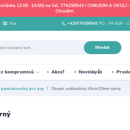
řestávka 12:00 -14:00) na tel. 774290543 ! CHRUDIM A OKOLÍ
Chrudim.
+420774290543
PO - PÁ 8:00 - 1
Více
Hledat
bez kompromisů
Akce❗
Novinky👍
Prode
, pamlskovníky pro psy
Obojek voděodolný 45cm/20mm černý
rný