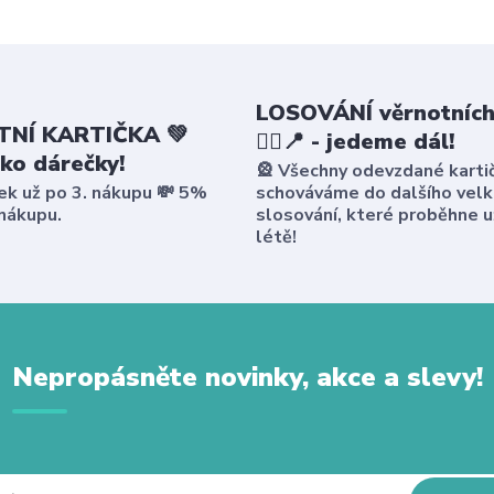
LOSOVÁNÍ věrnotních
NÍ KARTIČKA 💚
🤸‍♀️📍 - jedeme dál!
ako dárečky!
🎡 Všechny odevzdané karti
ek už po 3. nákupu 💸 5%
schováváme do dalšího vel
 nákupu.
slosování, které proběhne u
létě!
Nepropásněte novinky, akce a slevy!