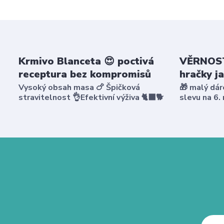
Krmivo Blanceta 😍 poctivá
VĚRNOST
receptura bez kompromisů
hračky j
Vysoký obsah masa 🍗 Špičková
🎁 malý dár
stravitelnost 👌Efektivní výživa 🐈‍⬛🐕
slevu na 6.