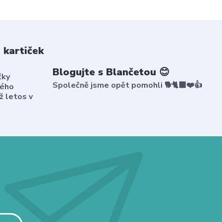
 kartiček
Blogujte s Blančetou 😊
čky
Společně jsme opět pomohli 🐕🐈‍⬛❤️👍
kého
ž letos v