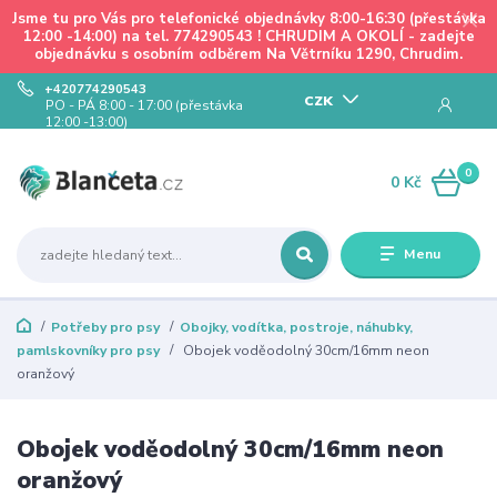
Jsme tu pro Vás pro telefonické objednávky 8:00-16:30 (přestávka
12:00 -14:00) na tel. 774290543 ! CHRUDIM A OKOLÍ - zadejte
objednávku s osobním odběrem Na Větrníku 1290, Chrudim.
+420774290543
CZK
PO - PÁ 8:00 - 17:00 (přestávka
12:00 -13:00)
0
0 Kč
Menu
Potřeby pro psy
Obojky, vodítka, postroje, náhubky,
pamlskovníky pro psy
Obojek voděodolný 30cm/16mm neon
oranžový
Obojek voděodolný 30cm/16mm neon
oranžový