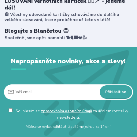
LOSOVÁNÍ věrnotních kartiček 🤸‍♀️📍 - jedeme
dál!
🎡 Všechny odevzdané kartičky schováváme do dalšího
velkého slosování, které proběhne už letos v létě!
Blogujte s Blančetou 😊
Společně jsme opět pomohli 🐕🐈‍⬛❤️👍
Nepropásněte novinky, akce a slevy!
Přihlásit se
Souhlasím se
zpracováním osobních údajů
za účelem rozesílky
newsletteru.
Můžete se kdykoli odhlásit. Zasíláme jednou za 14 dní.