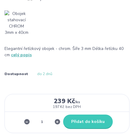
Elegantní řetízkový obojek - chrom. Šíře 3 mm Délka řetízku 40
cm
celý popis
Dostupnost
do 2 dnů
239 Kč
/
ks
197 Kč
bez DPH
Přidat do košíku