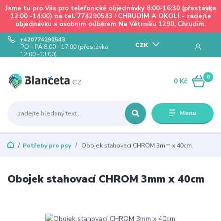
Jsme tu pro Vás pro telefonické objednávky 8:00-16:30 (přestávka
12:00 -14:00) na tel. 774290543 ! CHRUDIM A OKOLÍ - zadejte
objednávku s osobním odběrem Na Větrníku 1290, Chrudim.
+420774290543
CZK
PO - PÁ 8:00 - 17:00 (přestávka
12:00 -13:00)
0
0 Kč
Menu
Potřeby pro psy
Obojek stahovací CHROM 3mm x 40cm
Obojek stahovací CHROM 3mm x 40cm