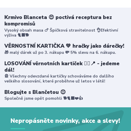
Krmivo Blanceta 😍 poctivá receptura bez
kompromisů
Vysoký obsah masa 🍗 Špičková stravitelnost 👌Efektivní
výživa 🐈‍⬛🐕
VĚRNOSTNÍ KARTIČKA 💚 hračky jako dárečky!
🎁 malý dárek už po 3. nákupu 💸 5% slevu na 6. nákupu.
LOSOVÁNÍ věrnotních kartiček 🤸‍♀️📍 - jedeme
dál!
🎡 Všechny odevzdané kartičky schováváme do dalšího
velkého slosování, které proběhne už letos v létě!
Blogujte s Blančetou 😊
Společně jsme opět pomohli 🐕🐈‍⬛❤️👍
Nepropásněte novinky, akce a slevy!