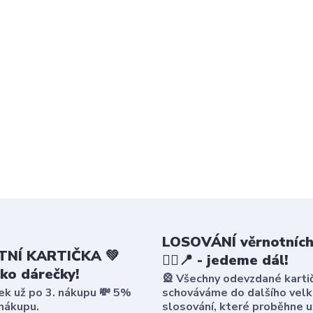
LOSOVÁNÍ věrnotních
NÍ KARTIČKA 💚
🤸‍♀️📍 - jedeme dál!
ako dárečky!
🎡 Všechny odevzdané karti
ek už po 3. nákupu 💸 5%
schováváme do dalšího vel
 nákupu.
slosování, které proběhne u