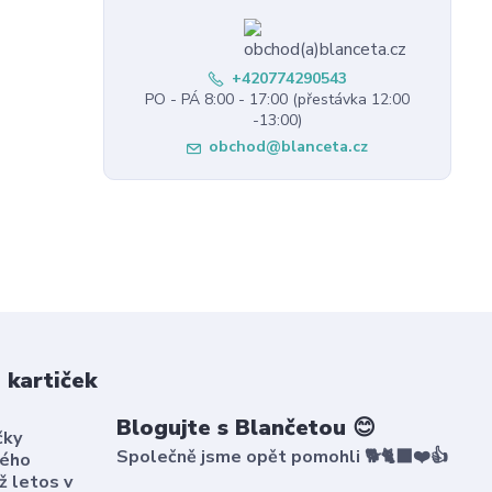
+420774290543
PO - PÁ 8:00 - 17:00 (přestávka 12:00
-13:00)
obchod@blanceta.cz
 kartiček
Blogujte s Blančetou 😊
čky
Společně jsme opět pomohli 🐕🐈‍⬛❤️👍
kého
ž letos v