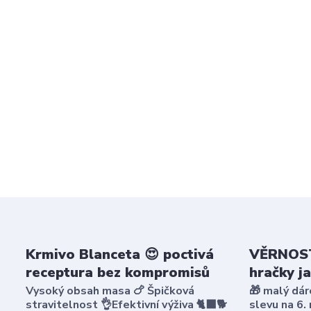
Krmivo Blanceta 😍 poctivá
VĚRNOST
receptura bez kompromisů
hračky j
Vysoký obsah masa 🍗 Špičková
🎁 malý dár
stravitelnost 👌Efektivní výživa 🐈‍⬛🐕
slevu na 6.