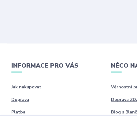
INFORMACE PRO VÁS
NĚCO N
Jak nakupovat
Věrnostní 
Doprava
Doprava Z
Platba
Blog s Blan