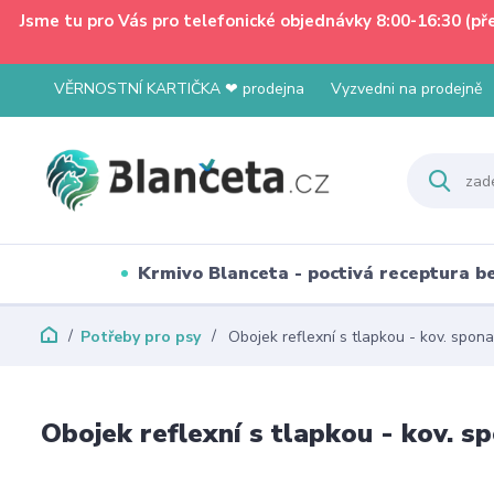
Jsme tu pro Vás pro telefonické objednávky 8:00-16:30 (p
VĚRNOSTNÍ KARTIČKA ❤ prodejna
Vyzvedni na prodejně
Krmivo Blanceta - poctivá receptura 
Potřeby pro psy
Obojek reflexní s tlapkou - kov. spo
Obojek reflexní s tlapkou - kov. 