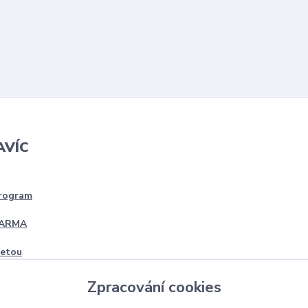
AVÍC
program
DARMA
četou
Zpracování cookies