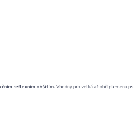
čním reflexním obšitím.
Vhodný pro velká až obří plemena ps