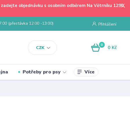
 - zadejte objednávku s osobním odběrem Na Větrníku 1290,
7:00 (přestávka 12:00 -13:00)
Přihlášení
0
0 Kč
CZK
Více
jna
Potřeby pro psy