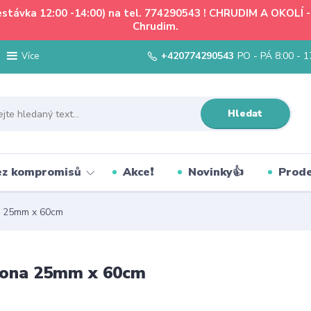
řestávka 12:00 -14:00) na tel. 774290543 ! CHRUDIM A OKOLÍ
Chrudim.
+420774290543
PO - PÁ 8:00 - 1
Více
Hledat
bez kompromisů
Akce❗
Novinky👍
Prode
na 25mm x 60cm
spona 25mm x 60cm