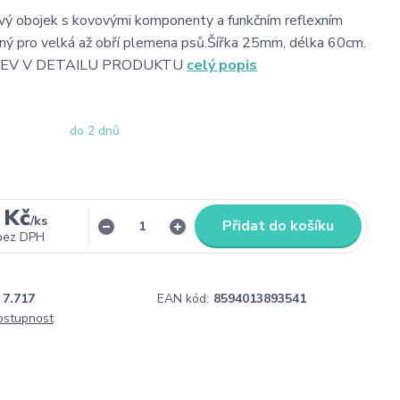
vý obojek s kovovými komponenty a funkčním reflexním
ný pro velká až obří plemena psů.Šířka 25mm, délka 60cm.
EV V DETAILU PRODUKTU
celý popis
do 2 dnů
 Kč
/
ks
Přidat do košíku
bez DPH
7.717
EAN kód:
8594013893541
dostupnost