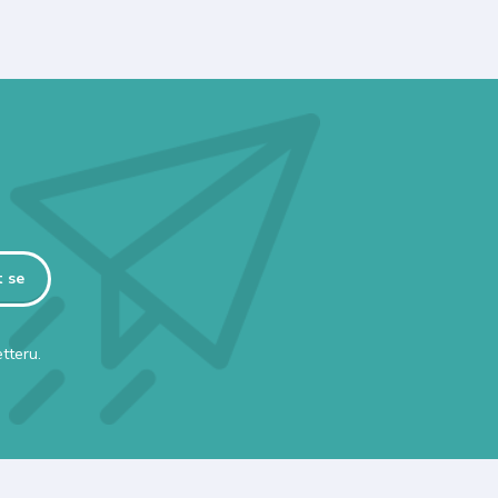
t se
tteru.