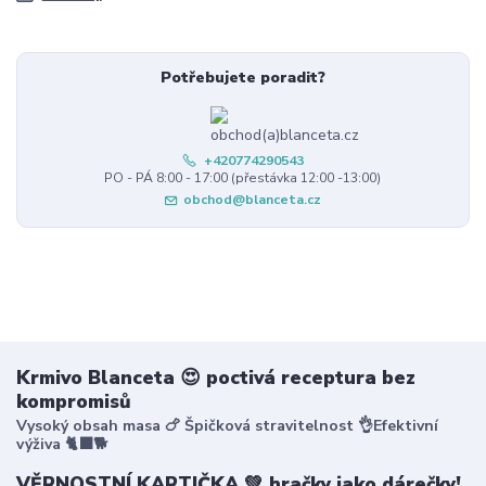
Potřebujete poradit?
+420774290543
PO - PÁ 8:00 - 17:00 (přestávka 12:00 -13:00)
obchod@blanceta.cz
Krmivo Blanceta 😍 poctivá receptura bez
kompromisů
Vysoký obsah masa 🍗 Špičková stravitelnost 👌Efektivní
výživa 🐈‍⬛🐕
VĚRNOSTNÍ KARTIČKA 💚 hračky jako dárečky!