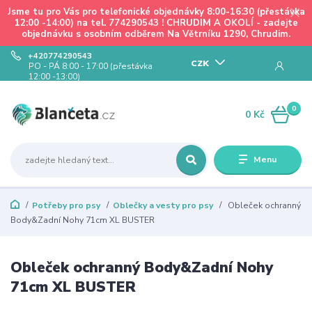
Jsme tu pro Vás pro telefonické objednávky 8:00-16:30 (přestávka
12:00 -14:00) na tel. 774290543 ! CHRUDIM A OKOLÍ - zadejte
objednávku s osobním odběrem Na Větrníku 1290, Chrudim.
+420774290543
CZK
PO - PÁ 8:00 - 17:00 (přestávka
12:00 -13:00)
0
0 Kč
Menu
Potřeby pro psy
Oblečky a vesty pro psy
Obleček ochranný
Body&Zadní Nohy 71cm XL BUSTER
Obleček ochranný Body&Zadní Nohy
71cm XL BUSTER