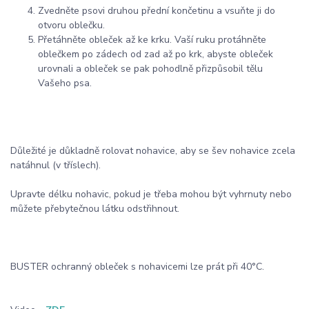
Zvedněte psovi druhou přední končetinu a vsuňte ji do
otvoru oblečku.
Přetáhněte obleček až ke krku. Vaší ruku protáhněte
oblečkem po zádech od zad až po krk, abyste obleček
urovnali a obleček se pak pohodlně přizpůsobil tělu
Vašeho psa.
Důležité je důkladně rolovat nohavice, aby se šev nohavice zcela
natáhnul (v tříslech).
Upravte délku nohavic, pokud je třeba mohou být vyhrnuty nebo
můžete přebytečnou látku odstřihnout.
BUSTER ochranný obleček s nohavicemi lze prát při 40°C.