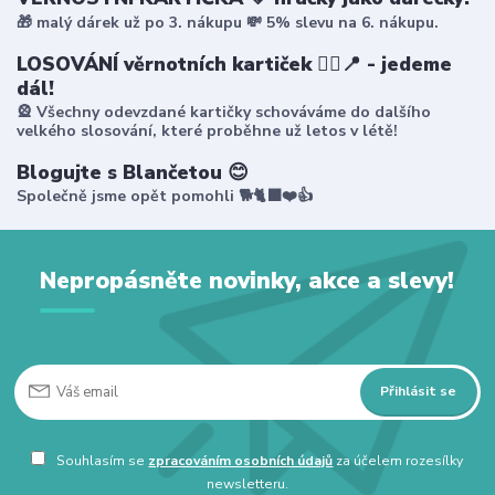
🎁 malý dárek už po 3. nákupu 💸 5% slevu na 6. nákupu.
LOSOVÁNÍ věrnotních kartiček 🤸‍♀️📍 - jedeme
dál!
🎡 Všechny odevzdané kartičky schováváme do dalšího
velkého slosování, které proběhne už letos v létě!
Blogujte s Blančetou 😊
Společně jsme opět pomohli 🐕🐈‍⬛❤️👍
Nepropásněte novinky, akce a slevy!
Přihlásit se
Souhlasím se
zpracováním osobních údajů
za účelem rozesílky
newsletteru.