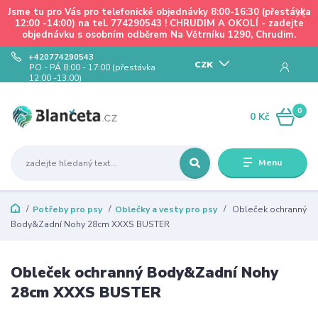
Jsme tu pro Vás pro telefonické objednávky 8:00-16:30 (přestávka
12:00 -14:00) na tel. 774290543 ! CHRUDIM A OKOLÍ - zadejte
objednávku s osobním odběrem Na Větrníku 1290, Chrudim.
+420774290543
CZK
PO - PÁ 8:00 - 17:00 (přestávka
12:00 -13:00)
0
0 Kč
Menu
Potřeby pro psy
Oblečky a vesty pro psy
Obleček ochranný
Body&Zadní Nohy 28cm XXXS BUSTER
Obleček ochranný Body&Zadní Nohy
28cm XXXS BUSTER