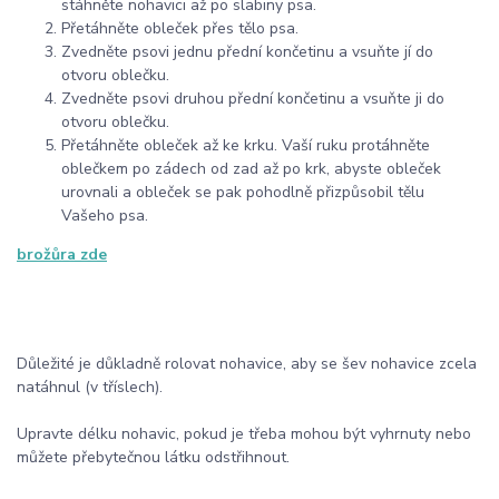
stáhněte nohavici až po slabiny psa.
Přetáhněte obleček přes tělo psa.
Zvedněte psovi jednu přední končetinu a vsuňte jí do
otvoru oblečku.
Zvedněte psovi druhou přední končetinu a vsuňte ji do
otvoru oblečku.
Přetáhněte obleček až ke krku. Vaší ruku protáhněte
oblečkem po zádech od zad až po krk, abyste obleček
urovnali a obleček se pak pohodlně přizpůsobil tělu
Vašeho psa.
brožůra zde
Důležité je důkladně rolovat nohavice, aby se šev nohavice zcela
natáhnul (v tříslech).
Upravte délku nohavic, pokud je třeba mohou být vyhrnuty nebo
můžete přebytečnou látku odstřihnout.