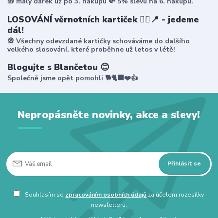
🎁 malý dárek už po 3. nákupu 💸 5% slevu na 6. nákupu.
LOSOVÁNÍ věrnotních kartiček 🤸‍♀️📍 - jedeme
dál!
🎡 Všechny odevzdané kartičky schováváme do dalšího
velkého slosování, které proběhne už letos v létě!
Blogujte s Blančetou 😊
Společně jsme opět pomohli 🐕🐈‍⬛❤️👍
Nepropásněte novinky, akce a slevy!
Přihlásit se
Souhlasím se
zpracováním osobních údajů
za účelem rozesílky
newsletteru.