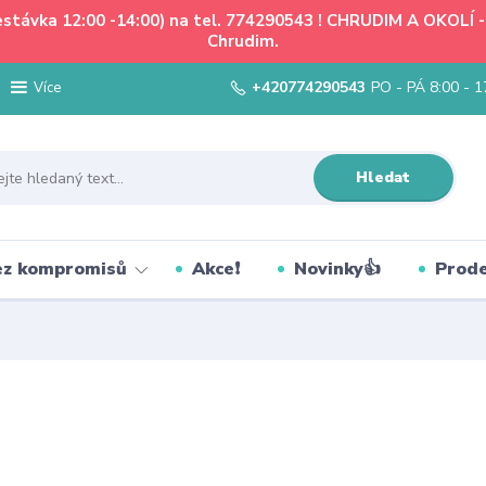
řestávka 12:00 -14:00) na tel. 774290543 ! CHRUDIM A OKOLÍ
Chrudim.
+420774290543
PO - PÁ 8:00 - 1
Více
Hledat
bez kompromisů
Akce❗
Novinky👍
Prode