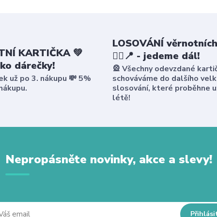
LOSOVÁNÍ věrnotních
NÍ KARTIČKA 💚
🤸‍♀️📍 - jedeme dál!
ako dárečky!
🎡 Všechny odevzdané karti
ek už po 3. nákupu 💸 5%
schováváme do dalšího vel
 nákupu.
slosování, které proběhne u
létě!
Nepropásněte novinky, akce a slevy!
Přihlási