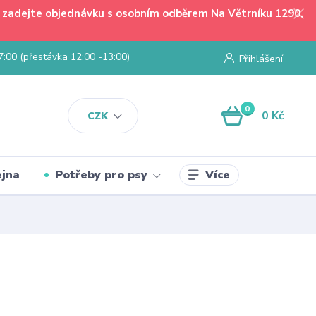
 - zadejte objednávku s osobním odběrem Na Větrníku 1290,
7:00 (přestávka 12:00 -13:00)
Přihlášení
0
0 Kč
CZK
Více
jna
Potřeby pro psy