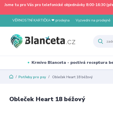
Jsme tu pro Vás pro telefonické objednávky 8:00-16:30 (p
VĚRNOSTNÍ KARTIČKA ❤ prodejna
Vyzvedni na prodejně
Krmivo Blanceta - poctivá receptura 
Potřeby pro psy
Obleček Heart 18 béžový
Obleček Heart 18 béžový