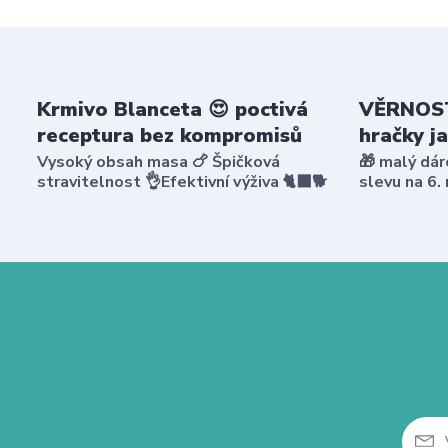
Krmivo Blanceta 😍 poctivá
VĚRNOST
receptura bez kompromisů
hračky j
Vysoký obsah masa 🍗 Špičková
🎁 malý dár
stravitelnost 👌Efektivní výživa 🐈‍⬛🐕
slevu na 6.