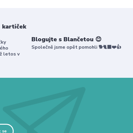
 kartiček
Blogujte s Blančetou 😊
čky
Společně jsme opět pomohli 🐕🐈‍⬛❤️👍
kého
ž letos v
t se