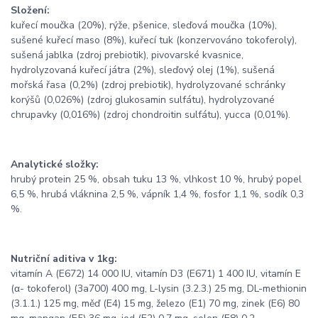
Složení:
kuřecí moučka (20%), rýže, pšenice, sleďová moučka (10%),
sušené kuřecí maso (8%), kuřecí tuk (konzervováno tokoferoly),
sušená jablka (zdroj prebiotik), pivovarské kvasnice,
hydrolyzovaná kuřecí játra (2%), sleďový olej (1%), sušená
mořská řasa (0,2%) (zdroj prebiotik), hydrolyzované schránky
korýšů (0,026%) (zdroj glukosamin sulfátu), hydrolyzované
chrupavky (0,016%) (zdroj chondroitin sulfátu), yucca (0,01%).
Analytické složky:
hrubý protein 25 %, obsah tuku 13 %, vlhkost 10 %, hrubý popel
6,5 %, hrubá vláknina 2,5 %, vápník 1,4 %, fosfor 1,1 %, sodík 0,3
%.
Nutriční aditiva v 1kg:
vitamín A (E672) 14 000 IU, vitamín D3 (E671) 1 400 IU, vitamín E
(α- tokoferol) (3a700) 400 mg, L-lysin (3.2.3.) 25 mg, DL-methionin
(3.1.1.) 125 mg, měď (E4) 15 mg, železo (E1) 70 mg, zinek (E6) 80