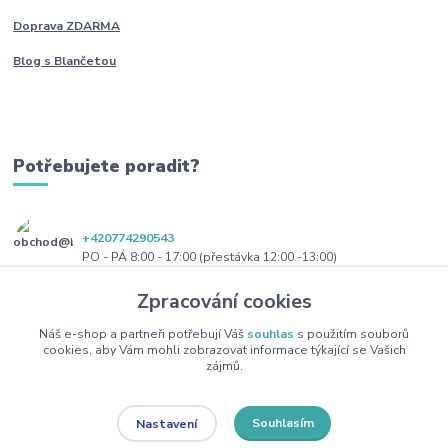
Doprava ZDARMA
Blog s Blančetou
Potřebujete poradit?
+420774290543
PO - PÁ 8:00 - 17:00 (přestávka 12:00 -13:00)
Zpracování cookies
obchod@blanceta.cz
Náš e-shop a partneři potřebují Váš
souhlas
s použitím souborů
cookies, aby Vám mohli zobrazovat informace týkající se Vašich
zájmů.
Souhlasím
Nastavení
Copyright 2022 Blanceta.cz. Všechna práva vyhrazena.