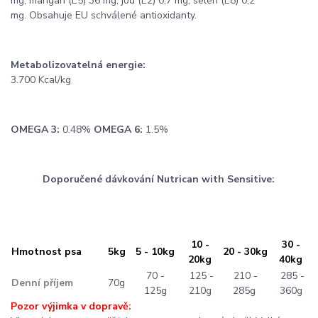
mg, mangan (E5) 36 mg, jod (E2) 0,7 mg, selen (E8) 0,2
mg. Obsahuje EU schválené antioxidanty.
Metabolizovatelná energie:
3.700 Kcal/kg
OMEGA 3:
0.48%
OMEGA 6:
1.5%
Doporučené dávkování Nutrican with Sensitive:
10 -
30 -
Hmotnost psa
5kg
5 - 10kg
20 - 30kg
20kg
40kg
70 -
125 -
210 -
285 -
Denní příjem
70g
125g
210g
285g
360g
Pozor výjimka v dopravě: