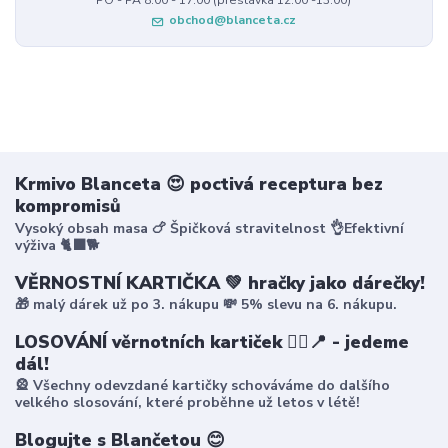
obchod@blanceta.cz
Krmivo Blanceta 😍 poctivá receptura bez
kompromisů
Vysoký obsah masa 🍗 Špičková stravitelnost 👌Efektivní
výživa 🐈‍⬛🐕
VĚRNOSTNÍ KARTIČKA 💚 hračky jako dárečky!
🎁 malý dárek už po 3. nákupu 💸 5% slevu na 6. nákupu.
LOSOVÁNÍ věrnotních kartiček 🤸‍♀️📍 - jedeme
dál!
🎡 Všechny odevzdané kartičky schováváme do dalšího
velkého slosování, které proběhne už letos v létě!
Blogujte s Blančetou 😊