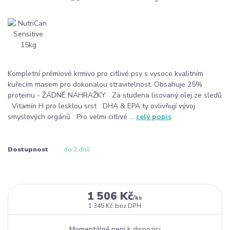
Kompletní prémiové krmivo pro citlivé psy s vysoce kvalitním
kuřecím masem pro dokonalou stravitelnost. Obsahuje 25%
proteinu - ŽÁDNÉ NÁHRAŽKY Za studena lisovaný olej ze sleďů
Vitamín H pro lesklou srst DHA & EPA ty ovlivňují vývoj
smyslových orgánů Pro velmi citlivé ...
celý popis
Dostupnost
do 2 dnů
1 506 Kč
/
ks
1 345 Kč
bez DPH
Momentálně není k dispozici