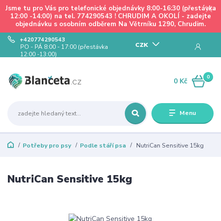
Jsme tu pro Vás pro telefonické objednávky 8:00-16:30 (přestávka
12:00 -14:00) na tel. 774290543 ! CHRUDIM A OKOLÍ - zadejte
objednávku s osobním odběrem Na Větrníku 1290, Chrudim.
+420774290543
CZK
PO - PÁ 8:00 - 17:00 (přestávka
12:00 -13:00)
0
0 Kč
Menu
Potřeby pro psy
Podle stáří psa
NutriCan Sensitive 15kg
NutriCan Sensitive 15kg