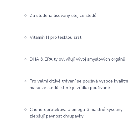
Za studena lisovaný olej ze sleďů
Vitamín H pro lesklou srst
DHA & EPA ty ovlivňují vývoj smyslových orgánů
Pro velmi citlivé trávení se používá vysoce kvalitní
maso ze sleďů, které je zřídka používané
Chondroprotektiva a omega-3 mastné kyseliny
zlepšují pevnost chrupavky