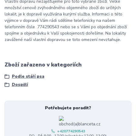
Vlastní dopravu nezajišťujeme pro toto vybrané zboží. Velké
množství cenově zvýhodněného objemného zboží do určitých
lokalit, je k dopravě využívána kurýrní služba. Informaci o této
výjimce v dopravě Vám rádi sdělíme telefonicky na našem
telefonním čísle 774290543 nebo se s Vámi po objednání zboží
spojíme a objednávku k Vaší spokojenosti dořešíme. Na lokality
zavážené naší vlastní dopravou se toto omezení nevztahuje.
Zboží zařazeno v kategoriích
Podle stáří psa
Dospělí
Potřebujete poradit?
+420774290543
PO - PÁ 8:00 - 17:00 (přestávka 12:00 -13:00)