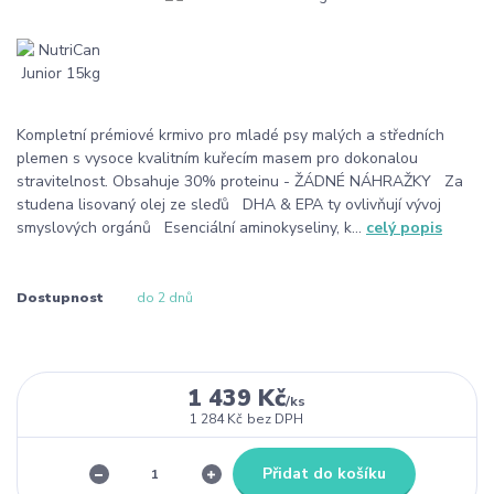
Kompletní prémiové krmivo pro mladé psy malých a středních
plemen s vysoce kvalitním kuřecím masem pro dokonalou
stravitelnost. Obsahuje 30% proteinu - ŽÁDNÉ NÁHRAŽKY Za
studena lisovaný olej ze sleďů DHA & EPA ty ovlivňují vývoj
smyslových orgánů Esenciální aminokyseliny, k...
celý popis
Dostupnost
do 2 dnů
1 439 Kč
/
ks
1 284 Kč
bez DPH
Přidat do košíku