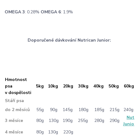
OMEGA 3
: 0.28%
OMEGA 6
: 1.9%
Doporučené dávkování Nutrican Junior:
Hmotnost
psa
5kg
10kg
20kg
30kg
40kg
50kg
60kg
v dospělosti
Stáří psa
do 2 měsíců
55g
90g
145g
180g
185g
215g
240g
Nutri
3 měsíce
80g
130g
190g
255g
280g
290g
Junior 
4 měsíce
80g
130g
220g