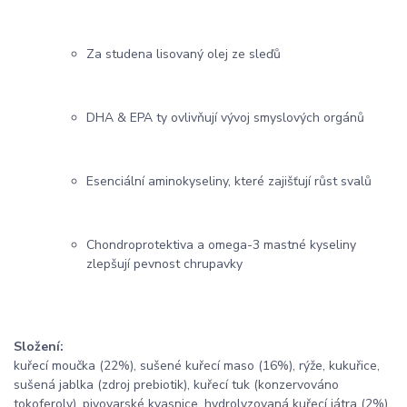
Za studena lisovaný olej ze sleďů
DHA & EPA ty ovlivňují vývoj smyslových orgánů
Esenciální aminokyseliny, které zajišťují růst svalů
Chondroprotektiva a omega-3 mastné kyseliny
zlepšují pevnost chrupavky
Složení:
kuřecí moučka (22%), sušené kuřecí maso (16%), rýže, kukuřice,
sušená jablka (zdroj prebiotik), kuřecí tuk (konzervováno
tokoferoly), pivovarské kvasnice, hydrolyzovaná kuřecí játra (2%),