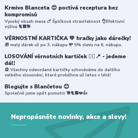
Krmivo Blanceta 😍 poctivá receptura bez
kompromisů
Vysoký obsah masa 🍗 Špičková stravitelnost 👌Efektivní
výživa 🐈‍⬛🐕
VĚRNOSTNÍ KARTIČKA 💚 hračky jako dárečky!
🎁 malý dárek už po 3. nákupu 💸 5% slevu na 6. nákupu.
LOSOVÁNÍ věrnotních kartiček 🤸‍♀️📍 - jedeme
dál!
🎡 Všechny odevzdané kartičky schováváme do dalšího
velkého slosování, které proběhne už letos v létě!
Blogujte s Blančetou 😊
Společně jsme opět pomohli 🐕🐈‍⬛❤️👍
Nepropásněte novinky, akce a slevy!