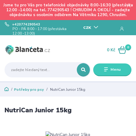
Jsme tu pro Vás pro telefonické objednávky 8:00-16:30 (přestávka
12:00 -14:00) na tel. 774290543 ! CHRUDIM A OKOLÍ - zadejte
objednávku s osobním odběrem Na Větrníku 1290, Chrudim.
+420774290543
CZK
PO - PÁ 8:00 - 17:00 (přestávka
12:00 -13:00)
0
0 Kč
Menu
Potřeby pro psy
NutriCan Junior 15kg
NutriCan Junior 15kg