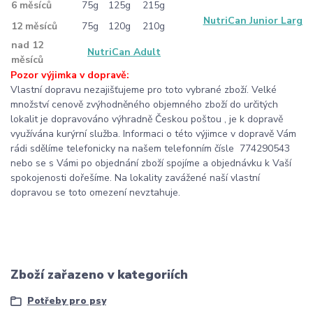
6 měsíců
75g
125g
215g
NutriCan Junior Large
12 měsíců
75g
120g
210g
nad 12
NutriCan Adult
měsíců
Pozor výjimka v dopravě:
Vlastní dopravu nezajišťujeme pro toto vybrané zboží. Velké
množství cenově zvýhodněného objemného zboží do určitých
lokalit je dopravováno výhradně Českou poštou , je k dopravě
využívána kurýrní služba. Informaci o této výjimce v dopravě Vám
rádi sdělíme telefonicky na našem telefonním čísle 774290543
nebo se s Vámi po objednání zboží spojíme a objednávku k Vaší
spokojenosti dořešíme. Na lokality zavážené naší vlastní
dopravou se toto omezení nevztahuje.
Zboží zařazeno v kategoriích
Potřeby pro psy