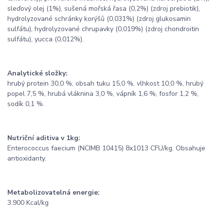
sleďový olej (1%), sušená mořská řasa (0,2%) (zdroj prebiotik),
hydrolyzované schránky korýšů (0,031%) (zdroj glukosamin
sulfátu), hydrolyzované chrupavky (0,019%) (zdroj chondroitin
sulfátu), yucca (0,012%).
Analytické složky:
hrubý protein 30,0 %, obsah tuku 15,0 %, vlhkost 10,0 %, hrubý
popel 7,5 %, hrubá vláknina 3,0 %, vápník 1,6 %, fosfor 1,2 %,
sodík 0,1 %.
Nutriční aditiva v 1kg:
Enterococcus faecium (NCIMB 10415) 8x1013 CFU/kg. Obsahuje
antioxidanty.
Metabolizovatelná energie:
3.900 Kcal/kg