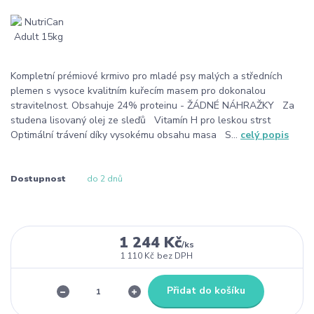
Kompletní prémiové krmivo pro mladé psy malých a středních
plemen s vysoce kvalitním kuřecím masem pro dokonalou
stravitelnost. Obsahuje 24% proteinu - ŽÁDNÉ NÁHRAŽKY Za
studena lisovaný olej ze sleďů Vitamín H pro leskou strst
Optimální trávení díky vysokému obsahu masa S...
celý popis
Dostupnost
do 2 dnů
1 244 Kč
/
ks
1 110 Kč
bez DPH
Přidat do košíku