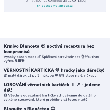
PO - PÁ 8:00 - 17:00 (přestávka 12:00 -13:00)
obchod@blanceta.cz
Krmivo Blanceta 😍 poctivá receptura bez
kompromisů
Vysoký obsah masa 🍗 Špičková stravitelnost 👌Efektivní
výživa 🐈‍⬛🐕
VĚRNOSTNÍ KARTIČKA 💚 hračky jako dárečky!
🎁 malý dárek už po 3. nákupu 💸 5% slevu na 6. nákupu.
LOSOVÁNÍ věrnotních kartiček 🤸‍♀️📍 - jedeme
dál!
🎡 Všechny odevzdané kartičky schováváme do dalšího
velkého slosování, které proběhne už letos v létě!
Blogujte s Blančetou 😊