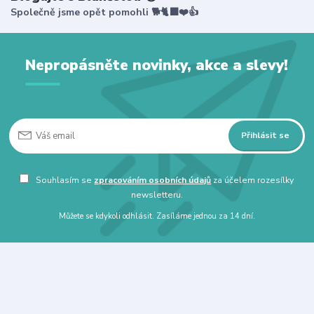
Společně jsme opět pomohli 🐕🐈‍⬛❤️👍
Nepropásněte novinky, akce a slevy!
Přihlásit se
Souhlasím se
zpracováním osobních údajů
za účelem rozesílky
newsletteru.
Můžete se kdykoli odhlásit. Zasíláme jednou za 14 dní.