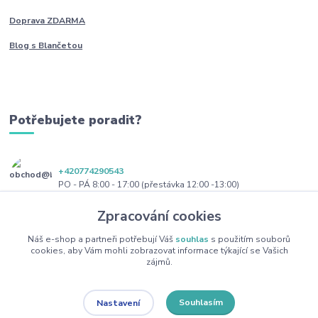
Doprava ZDARMA
Blog s Blančetou
Potřebujete poradit?
+420774290543
PO - PÁ 8:00 - 17:00 (přestávka 12:00 -13:00)
Zpracování cookies
obchod@blanceta.cz
Náš e-shop a partneři potřebují Váš
souhlas
s použitím souborů
cookies, aby Vám mohli zobrazovat informace týkající se Vašich
zájmů.
Souhlasím
Nastavení
Copyright 2022 Blanceta.cz. Všechna práva vyhrazena.