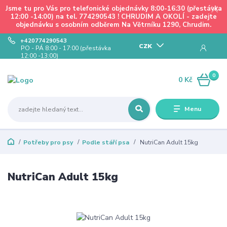
Jsme tu pro Vás pro telefonické objednávky 8:00-16:30 (přestávka
12:00 -14:00) na tel. 774290543 ! CHRUDIM A OKOLÍ - zadejte
objednávku s osobním odběrem Na Větrníku 1290, Chrudim.
+420774290543
CZK
PO - PÁ 8:00 - 17:00 (přestávka
12:00 -13:00)
0
0 Kč
Menu
Potřeby pro psy
Podle stáří psa
NutriCan Adult 15kg
NutriCan Adult 15kg