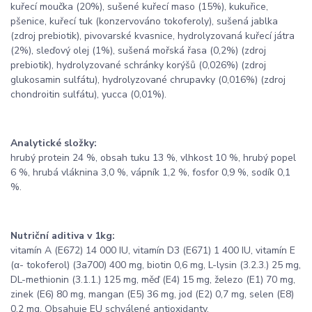
kuřecí moučka (20%), sušené kuřecí maso (15%), kukuřice,
pšenice, kuřecí tuk (konzervováno tokoferoly), sušená jablka
(zdroj prebiotik), pivovarské kvasnice, hydrolyzovaná kuřecí játra
(2%), sleďový olej (1%), sušená mořská řasa (0,2%) (zdroj
prebiotik), hydrolyzované schránky korýšů (0,026%) (zdroj
glukosamin sulfátu), hydrolyzované chrupavky (0,016%) (zdroj
chondroitin sulfátu), yucca (0,01%).
Analytické složky:
hrubý protein 24 %, obsah tuku 13 %, vlhkost 10 %, hrubý popel
6 %, hrubá vláknina 3,0 %, vápník 1,2 %, fosfor 0,9 %, sodík 0,1
%.
Nutriční aditiva v 1kg:
vitamín A (E672) 14 000 IU, vitamín D3 (E671) 1 400 IU, vitamín E
(α- tokoferol) (3a700) 400 mg, biotin 0,6 mg, L-lysin (3.2.3.) 25 mg,
DL-methionin (3.1.1.) 125 mg, měď (E4) 15 mg, železo (E1) 70 mg,
zinek (E6) 80 mg, mangan (E5) 36 mg, jod (E2) 0,7 mg, selen (E8)
0,2 mg. Obsahuje EU schválené antioxidanty.