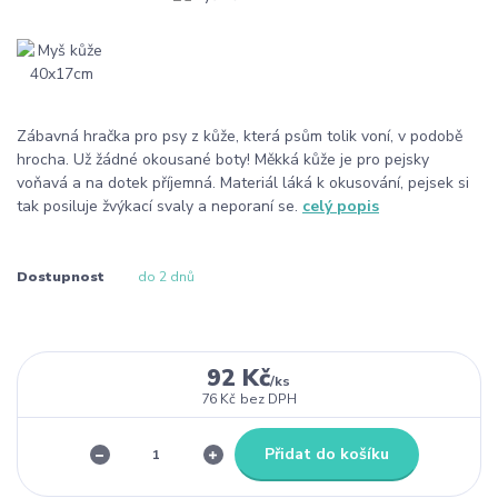
Zábavná hračka pro psy z kůže, která psům tolik voní, v podobě
hrocha. Už žádné okousané boty! Měkká kůže je pro pejsky
voňavá a na dotek příjemná. Materiál láká k okusování, pejsek si
tak posiluje žvýkací svaly a neporaní se.
celý popis
Dostupnost
do 2 dnů
92 Kč
/
ks
76 Kč
bez DPH
Přidat do košíku