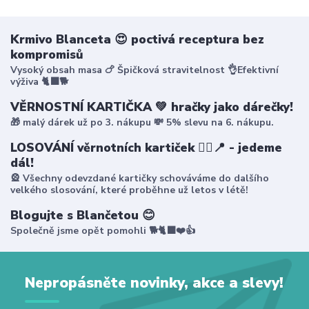
Krmivo Blanceta 😍 poctivá receptura bez
kompromisů
Vysoký obsah masa 🍗 Špičková stravitelnost 👌Efektivní
výživa 🐈‍⬛🐕
VĚRNOSTNÍ KARTIČKA 💚 hračky jako dárečky!
🎁 malý dárek už po 3. nákupu 💸 5% slevu na 6. nákupu.
LOSOVÁNÍ věrnotních kartiček 🤸‍♀️📍 - jedeme
dál!
🎡 Všechny odevzdané kartičky schováváme do dalšího
velkého slosování, které proběhne už letos v létě!
Blogujte s Blančetou 😊
Společně jsme opět pomohli 🐕🐈‍⬛❤️👍
Nepropásněte novinky, akce a slevy!