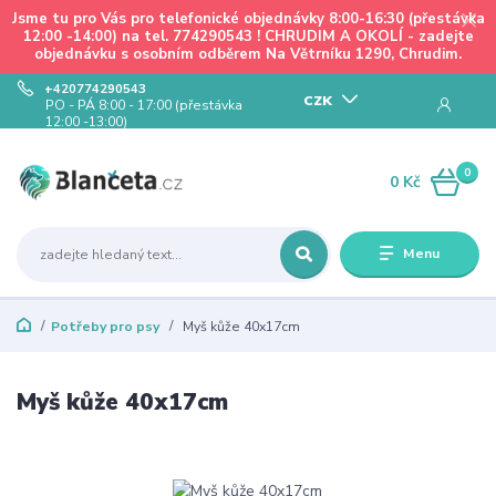
Jsme tu pro Vás pro telefonické objednávky 8:00-16:30 (přestávka
12:00 -14:00) na tel. 774290543 ! CHRUDIM A OKOLÍ - zadejte
objednávku s osobním odběrem Na Větrníku 1290, Chrudim.
+420774290543
CZK
PO - PÁ 8:00 - 17:00 (přestávka
12:00 -13:00)
0
0 Kč
Menu
Potřeby pro psy
Myš kůže 40x17cm
Myš kůže 40x17cm