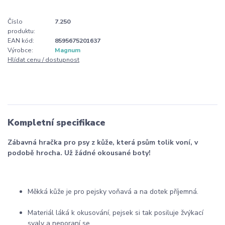
Číslo
7.250
produktu:
EAN kód:
8595675201637
Výrobce:
Magnum
Hlídat cenu / dostupnost
Kompletní specifikace
Zábavná hračka pro psy z kůže, která psům tolik voní, v
podobě hrocha. Už žádné okousané boty!
Měkká kůže je pro pejsky voňavá a na dotek příjemná.
Materiál láká k okusování, pejsek si tak posiluje žvýkací
svaly a neporaní se.