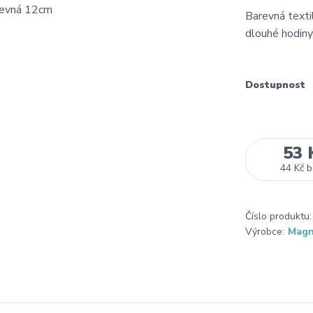
Barevná texti
dlouhé hodiny
Dostupnost
53 
44 Kč
b
Číslo produktu:
Výrobce:
Mag