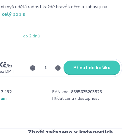
lní myš udělá radost každé hravé kočce a zabaví ji na
.
celý popis
do 2 dnů
Kč
/
ks
Přidat do košíku
ez DPH
7.132
EAN kód:
8595675203525
num
Hlídat cenu / dostupnost
Zboží zařazeno v kategoriích