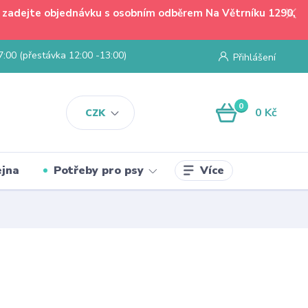
 - zadejte objednávku s osobním odběrem Na Větrníku 1290,
7:00 (přestávka 12:00 -13:00)
Přihlášení
0
0 Kč
CZK
Více
jna
Potřeby pro psy