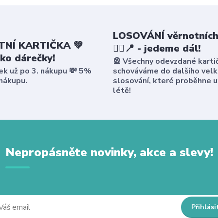
LOSOVÁNÍ věrnotních
NÍ KARTIČKA 💚
🤸‍♀️📍 - jedeme dál!
ako dárečky!
🎡 Všechny odevzdané karti
ek už po 3. nákupu 💸 5%
schováváme do dalšího vel
 nákupu.
slosování, které proběhne u
létě!
Nepropásněte novinky, akce a slevy!
Přihlási