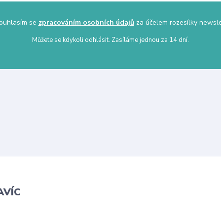
uhlasím se
zpracováním osobních údajů
za účelem rozesílky newsle
Můžete se kdykoli odhlásit. Zasíláme jednou za 14 dní.
AVÍC