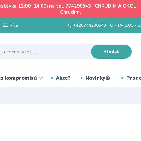
řestávka 12:00 -14:00) na tel. 774290543 ! CHRUDIM A OKOLÍ
Chrudim.
+420774290543
PO - PÁ 8:00 - 1
Více
Hledat
bez kompromisů
Akce❗
Novinky👍
Prode