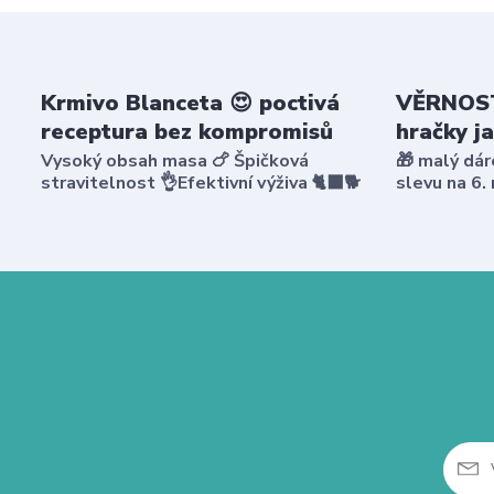
Krmivo Blanceta 😍 poctivá
VĚRNOST
receptura bez kompromisů
hračky j
Vysoký obsah masa 🍗 Špičková
🎁 malý dár
stravitelnost 👌Efektivní výživa 🐈‍⬛🐕
slevu na 6.