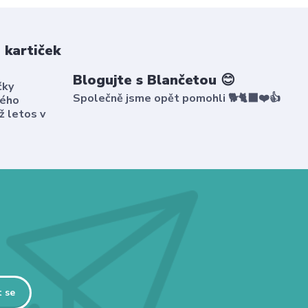
 kartiček
Blogujte s Blančetou 😊
čky
Společně jsme opět pomohli 🐕🐈‍⬛❤️👍
kého
ž letos v
t se