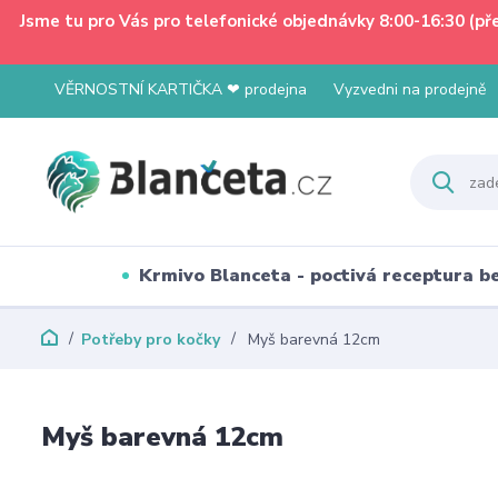
Jsme tu pro Vás pro telefonické objednávky 8:00-16:30 (p
VĚRNOSTNÍ KARTIČKA ❤ prodejna
Vyzvedni na prodejně
Krmivo Blanceta - poctivá receptura 
Potřeby pro kočky
Myš barevná 12cm
Myš barevná 12cm