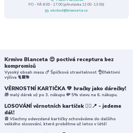
PO - PÁ 8:00 - 17:00 (přestávka 12:00 -13:00)
obchod@blanceta.cz
Krmivo Blanceta 😍 poctivá receptura bez
kompromisů
Vysoký obsah masa 🍗 Špičková stravitelnost 👌Efektivní
výživa 🐈‍⬛🐕
VĚRNOSTNÍ KARTIČKA 💚 hračky jako dárečky!
🎁 malý dárek už po 3. nákupu 💸 5% slevu na 6. nákupu.
LOSOVÁNÍ věrnotních kartiček 🤸‍♀️📍 - jedeme
dál!
🎡 Všechny odevzdané kartičky schováváme do dalšího
velkého slosování, které proběhne už letos v létě!