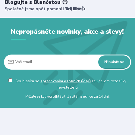
Blogujte s Blančetou 😊
Společně jsme opět pomohli 🐕🐈‍⬛❤️👍
Nepropásněte novinky, akce a slevy!
Přihlásit se
Souhlasím se
zpracováním osobních údajů
za účelem rozesílky
newsletteru.
Můžete se kdykoli odhlásit. Zasíláme jednou za 14 dní.