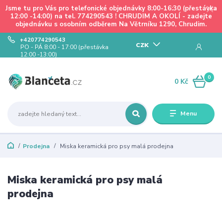
Jsme tu pro Vás pro telefonické objednávky 8:00-16:30 (přestávka
12:00 -14:00) na tel. 774290543 ! CHRUDIM A OKOLÍ - zadejte
objednávku s osobním odběrem Na Větrníku 1290, Chrudim.
+420774290543
CZK
PO - PÁ 8:00 - 17:00 (přestávka
12:00 -13:00)
0
0 Kč
Menu
Prodejna
Miska keramická pro psy malá prodejna
Miska keramická pro psy malá
prodejna