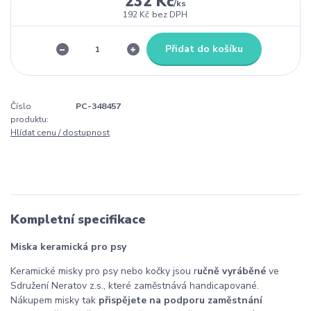
232 Kč
/
ks
192 Kč
bez DPH
Přidat do košíku
Číslo
PC-348457
produktu:
Hlídat cenu / dostupnost
Kompletní specifikace
Miska keramická pro psy
Keramické misky pro psy nebo kočky jsou r
učně vyráběné
ve
Sdružení Neratov z.s., které zaměstnává handicapované.
Nákupem misky tak
přispějete na podporu zaměstnání