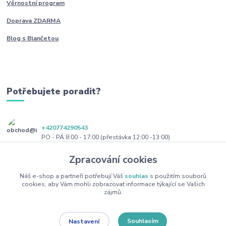
Věrnostní program
Doprava ZDARMA
Blog s Blančetou
Potřebujete poradit?
+420774290543
PO - PÁ 8:00 - 17:00 (přestávka 12:00 -13:00)
Zpracování cookies
obchod@blanceta.cz
Náš e-shop a partneři potřebují Váš
souhlas
s použitím souborů
cookies, aby Vám mohli zobrazovat informace týkající se Vašich
zájmů.
Souhlasím
Nastavení