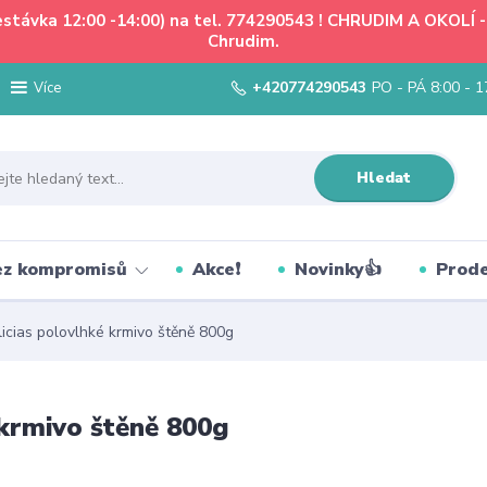
řestávka 12:00 -14:00) na tel. 774290543 ! CHRUDIM A OKOLÍ
Chrudim.
+420774290543
PO - PÁ 8:00 - 1
Více
Hledat
bez kompromisů
Akce❗
Novinky👍
Prode
cias polovlhké krmivo štěně 800g
krmivo štěně 800g