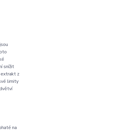
jsou
hoto
zké
 snížit
 extrakt z
vé limity
odvětví
ohaté na