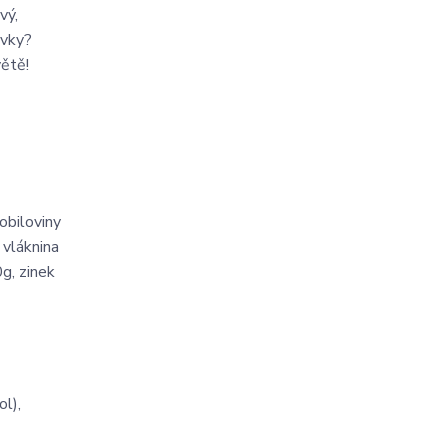
vý,
ůvky?
větě!
obiloviny
 vláknina
g, zinek
ol),