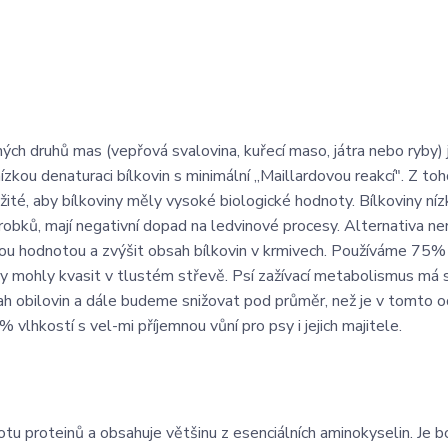
ých druhů mas (vepřová svalovina, kuřecí maso, játra nebo ryby) 
ízkou denaturaci bílkovin s minimální „Maillardovou reakcí". Z to
ežité, aby bílkoviny měly vysoké biologické hodnoty. Bílkoviny ní
bků, mají negativní dopad na ledvinové procesy. Alternativa není
ckou hodnotou a zvýšit obsah bílkovin v krmivech. Používáme 75%
by mohly kvasit v tlustém střevě. Psí zažívací metabolismus má s
bsah obilovin a dále budeme snižovat pod průměr, než je v tomto 
lhkostí s vel-mi příjemnou vůní pro psy i jejich majitele.
u proteinů a obsahuje většinu z esenciálních aminokyselin. Je b