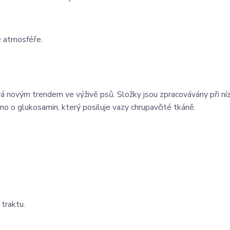
né atmosféře.
vá novým trendem ve výživě psů. Složky jsou zpracovávány při ní
no o glukosamin, který posiluje vazy chrupavčité tkáně.
 traktu.