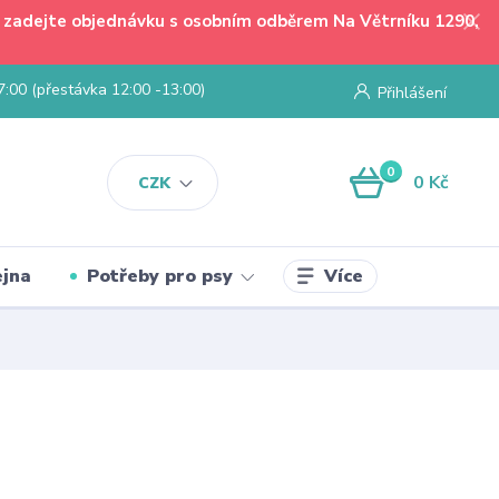
 - zadejte objednávku s osobním odběrem Na Větrníku 1290,
7:00 (přestávka 12:00 -13:00)
Přihlášení
0
0 Kč
CZK
Více
jna
Potřeby pro psy