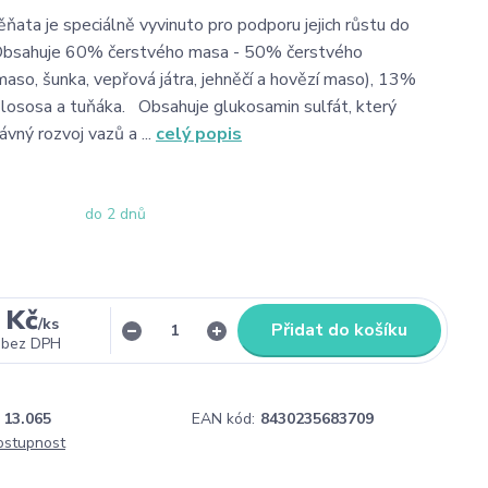
ěňata je speciálně vyvinuto pro podporu jejich růstu do
 Obsahuje 60% čerstvého masa - 50% čerstvého
maso, šunka, vepřová játra, jehněčí a hovězí maso), 13%
ososa a tuňáka. Obsahuje glukosamin sulfát, který
vný rozvoj vazů a ...
celý popis
do 2 dnů
 Kč
/
ks
Přidat do košíku
bez DPH
13.065
EAN kód:
8430235683709
dostupnost