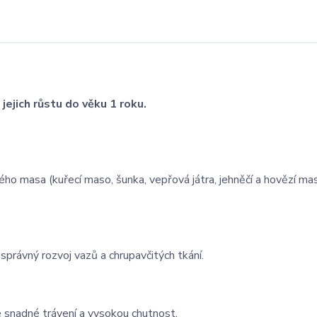
jejich růstu do věku 1 roku.
ho masa (kuřecí maso, šunka, vepřová játra, jehněčí a hovězí m
 správný rozvoj vazů a chrupavčitých tkání.
e snadné trávení a vysokou chutnost.