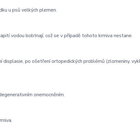
ludku u psů velkých plemen.
zapití vodou bobtnají, což se v případě tohoto krmiva nestane.
í displasie, po ošetření ortopedických problémů (zlomeniny, vyk
 degenerativním onemocněním.
rmiva.