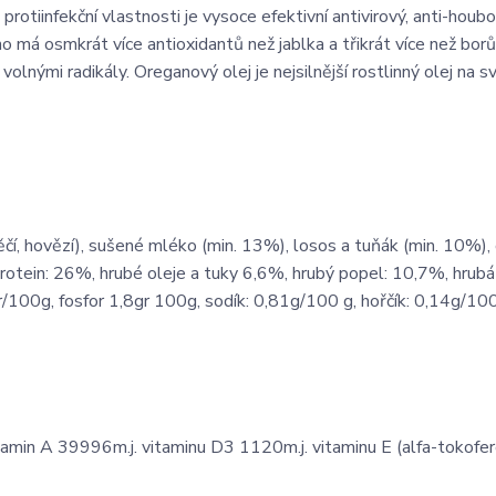
é protiinfekční vlastnosti je vysoce efektivní antivirový, anti-houbo
no má osmkrát více antioxidantů než jablka a třikrát více než bor
lnými radikály. Oreganový olej je nejsilnější rostlinný olej na s
čí, hovězí), sušené mléko (min. 13%), losos a tuňák (min. 10%), 
 protein: 26%, hrubé oleje a tuky 6,6%, hrubý popel: 10,7%, hrubá
100g, fosfor 1,8gr 100g, sodík: 0,81g/100 g, hořčík: 0,14g/100
itamin A 39996m.j. vitaminu D3 1120m.j. vitaminu E (alfa-tokofer