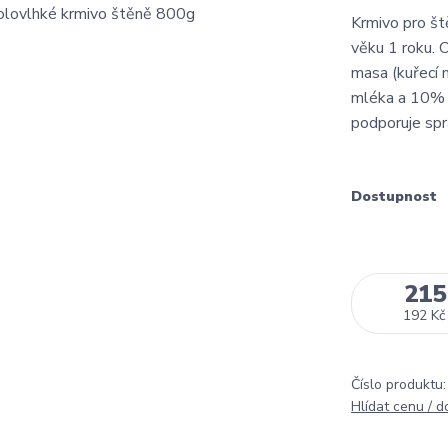
Krmivo pro št
věku 1 roku.
masa (kuřecí 
mléka a 10% l
podporuje sprá
Dostupnost
215
192 Kč
Číslo produktu:
Hlídat cenu / 