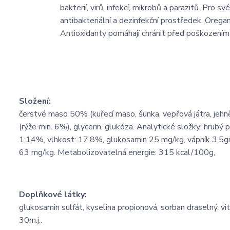
bakterií, virů, infekcí, mikrobů a parazitů. Pro sv
antibakteriální a dezinfekční prostředek. Orega
Antioxidanty pomáhají chránit před poškozením vo
Složení:
čerstvé maso 50% (kuřecí maso, šunka, vepřová játra, jehně
(rýže min. 6%), glycerin, glukóza. Analytické složky: hrubý
1,14%, vlhkost: 17,8%, glukosamin 25 mg/kg, vápník 3,5gr/
63 mg/kg. Metabolizovatelná energie: 315 kcal/100g,
Doplňkové látky:
glukosamin sulfát, kyselina propionová, sorban draselný. v
30m.j..