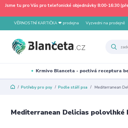
Jsme tu pro Vás pro telefonické objednávky 8:00-16:30 (p
VĚRNOSTNÍ KARTIČKA ❤ prodejna
Vyzvedni na prodejně
Krmivo Blanceta - poctivá receptura 
Potřeby pro psy
Podle stáří psa
Mediterranean Deli
Mediterranean Delicias polovlhké 