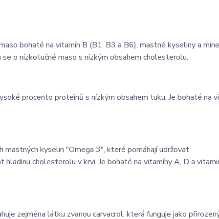
í maso bohaté na vitamín B (B1, B3 a B6), mastné kyseliny a mine
edná se o nízkotučné maso s nízkým obsahem cholesterolu.
vysoké procento proteinů s nízkým obsahem tuku. Je bohaté na v
 mastných kyselin "Omega 3", které pomáhají udržovat
hladinu cholesterolu v krvi. Je bohaté na vitamíny A, D a vitami
huje zejména látku zvanou carvacrol, která funguje jako přirozený