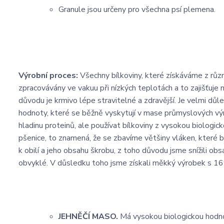
Granule jsou určeny pro všechna psí plemena.
Výrobní proces:
Všechny bílkoviny, které získáváme z různ
zpracovávány ve vakuu při nízkých teplotách a to zajišťuje n
důvodu je krmivo lépe stravitelné a zdravější. Je velmi důl
hodnoty, které se běžně vyskytují v mase průmyslových výro
hladinu proteinů, ale používat bílkoviny z vysokou biologi
pšenice, to znamená, že se zbavíme většiny vláken, které 
k obilí a jeho obsahu škrobu, z toho důvodu jsme snížili o
obvyklé. V důsledku toho jsme získali měkký výrobek s 16% v
JEHNĚČÍ MASO.
Má vysokou biologickou hodnot