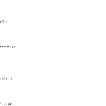
rální
itamín B a
n B a na
 zabiják