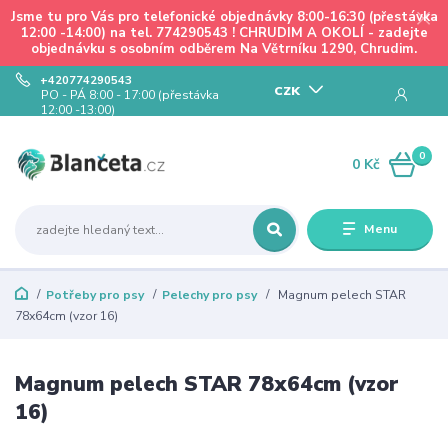
Jsme tu pro Vás pro telefonické objednávky 8:00-16:30 (přestávka
12:00 -14:00) na tel. 774290543 ! CHRUDIM A OKOLÍ - zadejte
objednávku s osobním odběrem Na Větrníku 1290, Chrudim.
+420774290543
CZK
PO - PÁ 8:00 - 17:00 (přestávka
12:00 -13:00)
0
0 Kč
Menu
Potřeby pro psy
Pelechy pro psy
Magnum pelech STAR
78x64cm (vzor 16)
Magnum pelech STAR 78x64cm (vzor
16)