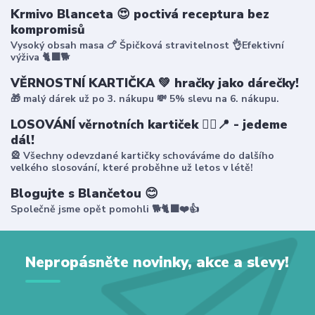
Krmivo Blanceta 😍 poctivá receptura bez
kompromisů
Vysoký obsah masa 🍗 Špičková stravitelnost 👌Efektivní
výživa 🐈‍⬛🐕
VĚRNOSTNÍ KARTIČKA 💚 hračky jako dárečky!
🎁 malý dárek už po 3. nákupu 💸 5% slevu na 6. nákupu.
LOSOVÁNÍ věrnotních kartiček 🤸‍♀️📍 - jedeme
dál!
🎡 Všechny odevzdané kartičky schováváme do dalšího
velkého slosování, které proběhne už letos v létě!
Blogujte s Blančetou 😊
Společně jsme opět pomohli 🐕🐈‍⬛❤️👍
Nepropásněte novinky, akce a slevy!