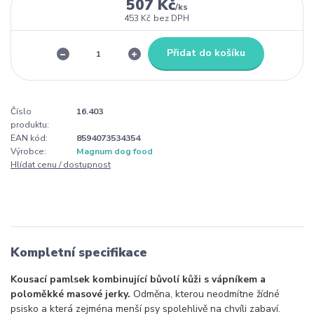
507 Kč
/
ks
453 Kč
bez DPH
Přidat do košíku
Číslo
16.403
produktu:
EAN kód:
8594073534354
Výrobce:
Magnum dog food
Hlídat cenu / dostupnost
Kompletní specifikace
Kousací pamlsek kombinující bůvolí kůži s vápníkem a
poloměkké masové jerky.
Odměna, kterou neodmítne žídné
psisko a která zejména menší psy spolehlivě na chvíli zabaví.