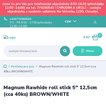
Jsme tu pro Vás pro telefonické objednávky 8:00-16:30 (přestávka
12:00 -14:00) na tel. 774290543 ! CHRUDIM A OKOLÍ - zadejte
objednávku s osobním odběrem Na Větrníku 1290, Chrudim.
+420774290543
CZK
PO - PÁ 8:00 - 17:00 (přestávka
12:00 -13:00)
0
0 Kč
Menu
Potřeby pro psy
Magnum Rawhide roll stick 5" 12,5cm (cca
40ks) BROWN/WHITE
Magnum Rawhide roll stick 5" 12,5cm
(cca 40ks) BROWN/WHITE