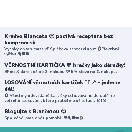
Krmivo Blanceta 😍 poctivá receptura bez
kompromisů
Vysoký obsah masa 🍗 Špičková stravitelnost 👌Efektivní
výživa 🐈‍⬛🐕
VĚRNOSTNÍ KARTIČKA 💚 hračky jako dárečky!
🎁 malý dárek už po 3. nákupu 💸 5% slevu na 6. nákupu.
LOSOVÁNÍ věrnotních kartiček 🤸‍♀️📍 - jedeme
dál!
🎡 Všechny odevzdané kartičky schováváme do dalšího
velkého slosování, které proběhne už letos v létě!
Blogujte s Blančetou 😊
Společně jsme opět pomohli 🐕🐈‍⬛❤️👍