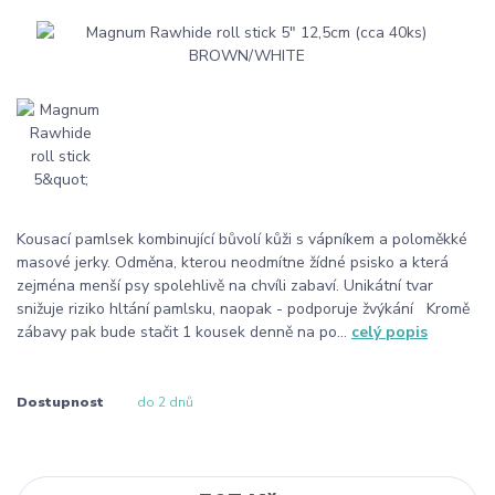
Kousací pamlsek kombinující bůvolí kůži s vápníkem a poloměkké
masové jerky. Odměna, kterou neodmítne žídné psisko a která
zejména menší psy spolehlivě na chvíli zabaví. Unikátní tvar
snižuje riziko hltání pamlsku, naopak - podporuje žvýkání Kromě
zábavy pak bude stačit 1 kousek denně na po...
celý popis
Dostupnost
do 2 dnů