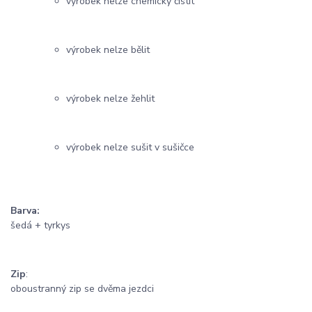
výrobek nelze chemicky čistit
výrobek nelze bělit
výrobek nelze žehlit
výrobek nelze sušit v sušičce
Barva:
šedá + tyrkys
Zip
:
oboustranný zip se dvěma jezdci