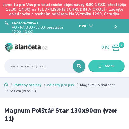
Jsme tu pro Vás pro telefonické objednávky 8:00-16:30 (přestávka
12:00 -14:00) na tel. 774290543 ! CHRUDIM A OKOLÍ - zadejte
objednávku s osobním odběrem Na Větrníku 1290, Chrudim.
+420774290543
CZK
PO - PÁ 8:00 - 17:00 (přestávka
12:00 -13:00)
0
0 Kč
Menu
Potřeby pro psy
Pelechy pro psy
Magnum Polštář Star
130x90cm (vzor 11)
Magnum Polštář Star 130x90cm (vzor
11)