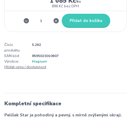
1 085 Kč
/
ks
896 Kč
bez DPH
Přidat do košíku
Číslo
5.262
produktu:
EAN kód:
8595023010607
Výrobce:
Magnum
Hlídat cenu / dostupnost
Kompletní specifikace
Pelíšek Star je pohodlný a pevný, s mírně zvýšenými okraji.