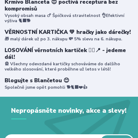
Krmivo Blanceta 😍 poctivá receptura bez
kompromisů
Vysoký obsah masa 🍗 Špičková stravitelnost 👌Efektivní
výživa 🐈‍⬛🐕
VĚRNOSTNÍ KARTIČKA 💚 hračky jako dárečky!
🎁 malý dárek už po 3. nákupu 💸 5% slevu na 6. nákupu.
LOSOVÁNÍ věrnotních kartiček 🤸‍♀️📍 - jedeme
dál!
🎡 Všechny odevzdané kartičky schováváme do dalšího
velkého slosování, které proběhne už letos v létě!
Blogujte s Blančetou 😊
Společně jsme opět pomohli 🐕🐈‍⬛❤️👍
Nepropásněte novinky, akce a slevy!