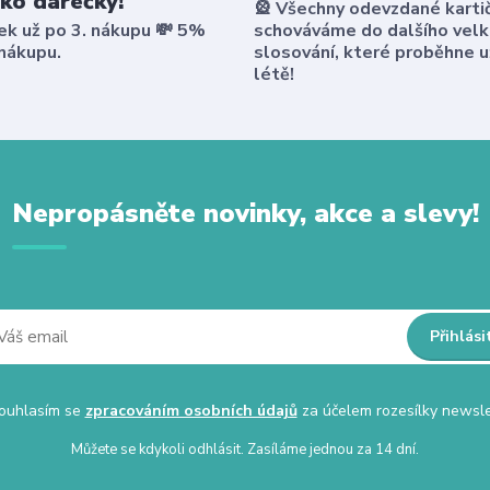
ako dárečky!
🎡 Všechny odevzdané karti
ek už po 3. nákupu 💸 5%
schováváme do dalšího vel
 nákupu.
slosování, které proběhne u
létě!
Nepropásněte novinky, akce a slevy!
Přihlási
uhlasím se
zpracováním osobních údajů
za účelem rozesílky newsle
Můžete se kdykoli odhlásit. Zasíláme jednou za 14 dní.