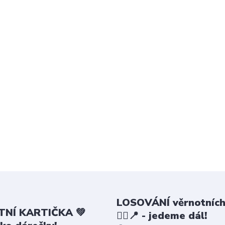
LOSOVÁNÍ věrnotních
NÍ KARTIČKA 💚
🤸‍♀️📍 - jedeme dál!