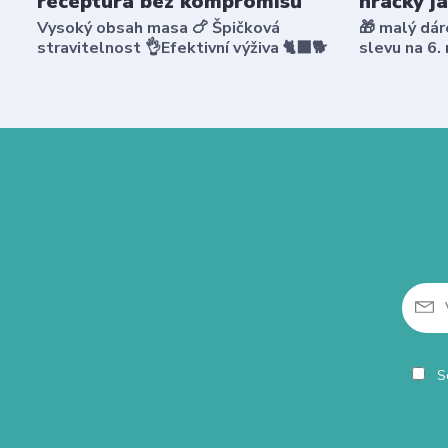
receptura bez kompromisů
hračky j
Vysoký obsah masa 🍗 Špičková
🎁 malý dár
stravitelnost 👌Efektivní výživa 🐈‍⬛🐕
slevu na 6.
So