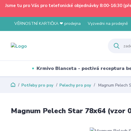
Jsme tu pro Vás pro telefonické objednávky 8:00-16:30 (p
VĚRNOSTNÍ KARTIČKA ❤ prodejna
Vyzvedni na prodejně
Krmivo Blanceta - poctivá receptura 
Potřeby pro psy
Pelechy pro psy
Magnum Pelech St
Magnum Pelech Star 78x64 (vzor 