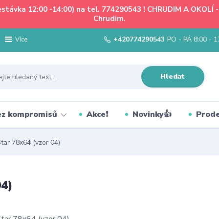
řestávka 12:00 -14:00) na tel. 774290543 ! CHRUDIM A OKOLÍ
Chrudim.
+420774290543
PO - PÁ 8:00 - 1
Více
Hledat
bez kompromisů
Akce❗
Novinky👍
Prode
ar 78x64 (vzor 04)
04)