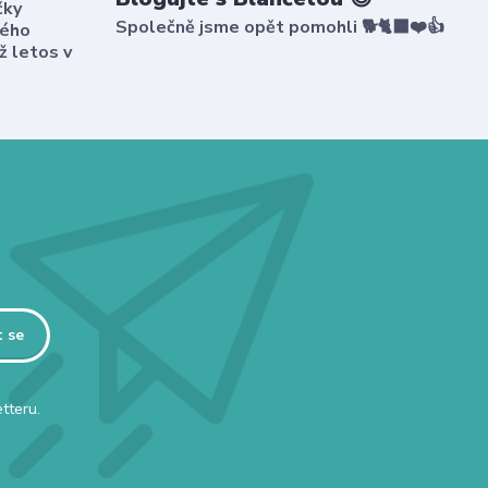
čky
Společně jsme opět pomohli 🐕🐈‍⬛❤️👍
kého
ž letos v
t se
tteru.