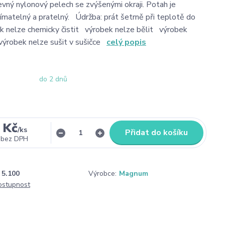
vný nylonový pelech se zvýšenými okraji. Potah je
matelný a pratelný. Údržba: prát šetrně při teplotě do
 nelze chemicky čistit výrobek nelze bělit výrobek
výrobek nelze sušit v sušičce
celý popis
do 2 dnů
 Kč
/
ks
Přidat do košíku
bez DPH
5.100
Výrobce:
Magnum
dostupnost