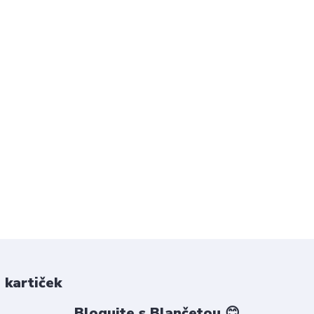
 kartiček
Blogujte s Blančetou 😊