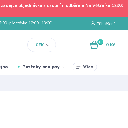
 - zadejte objednávku s osobním odběrem Na Větrníku 1290,
7:00 (přestávka 12:00 -13:00)
Přihlášení
0
0 Kč
CZK
Více
jna
Potřeby pro psy