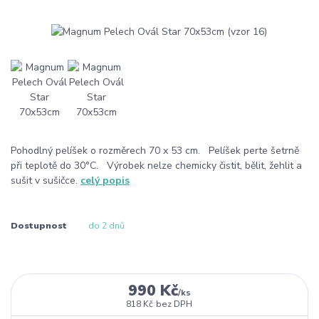
Pohodlný pelíšek o rozměrech 70 x 53 cm. Pelíšek perte šetrně
při teplotě do 30°C. Výrobek nelze chemicky čistit, bělit, žehlit a
sušit v sušičce.
celý popis
Dostupnost
do 2 dnů
990 Kč
/
ks
818 Kč
bez DPH