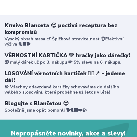
Krmivo Blanceta 😍 poctivá receptura bez
kompromisů
Vysoký obsah masa 🍗 Špičková stravitelnost 👌Efektivní
výživa 🐈‍⬛🐕
VĚRNOSTNÍ KARTIČKA 💚 hračky jako dárečky!
🎁 malý dárek už po 3. nákupu 💸 5% slevu na 6. nákupu.
LOSOVÁNÍ věrnotních kartiček 🤸‍♀️📍 - jedeme
dál!
🎡 Všechny odevzdané kartičky schováváme do dalšího
velkého slosování, které proběhne už letos v létě!
Blogujte s Blančetou 😊
Společně jsme opět pomohli 🐕🐈‍⬛❤️👍
Nepropásněte novinky, akce a slevy!