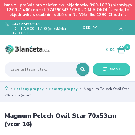
Jsme tu pro Vás pro telefonické objednávky 8:00-16:30 (přestávka
12:00 -14:00) na tel. 774290543 ! CHRUDIM A OKOLÍ - zadejte
objednávku s osobním odběrem Na Větrníku 1290, Chrudim.
+420774290543
CZK
PO - PÁ 8:00 - 17:00 (přestávka
12:00 -13:00)
0
0 Kč
Menu
Potřeby pro psy
Pelechy pro psy
Magnum Pelech Ovál Star
70x53cm (vzor 16)
Magnum Pelech Ovál Star 70x53cm
(vzor 16)