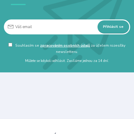
Přihlásit se
Souhlasím se
zpracováním osobních údajů
za účelem rozesílky
newsletteru.
Můžete se kdykoli odhlásit. Zasíláme jednou za 14 dní.