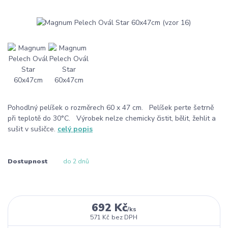
Pohodlný pelíšek o rozměrech 60 x 47 cm. Pelíšek perte šetrně
při teplotě do 30°C. Výrobek nelze chemicky čistit, bělit, žehlit a
sušit v sušičce.
celý popis
Dostupnost
do 2 dnů
692 Kč
/
ks
571 Kč
bez DPH