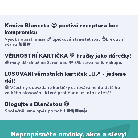
Krmivo Blanceta 😍 poctivá receptura bez
kompromisů
Vysoký obsah masa 🍗 Špičková stravitelnost 👌Efektivní
výživa 🐈‍⬛🐕
VĚRNOSTNÍ KARTIČKA 💚 hračky jako dárečky!
🎁 malý dárek už po 3. nákupu 💸 5% slevu na 6. nákupu.
LOSOVÁNÍ věrnotních kartiček 🤸‍♀️📍 - jedeme
dál!
🎡 Všechny odevzdané kartičky schováváme do dalšího
velkého slosování, které proběhne už letos v létě!
Blogujte s Blančetou 😊
Společně jsme opět pomohli 🐕🐈‍⬛❤️👍
Nepropásněte novinky, akce a slevy!