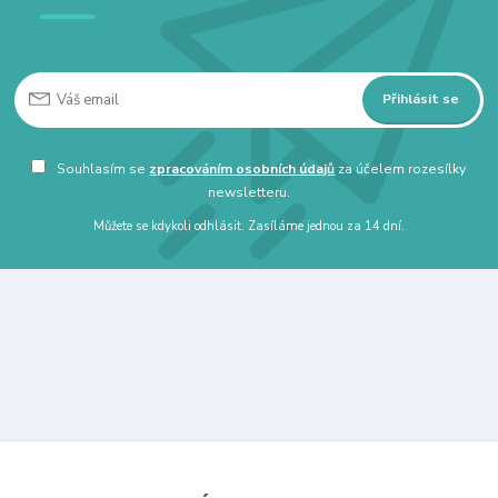
Přihlásit se
Souhlasím se
zpracováním osobních údajů
za účelem rozesílky
newsletteru.
Můžete se kdykoli odhlásit. Zasíláme jednou za 14 dní.