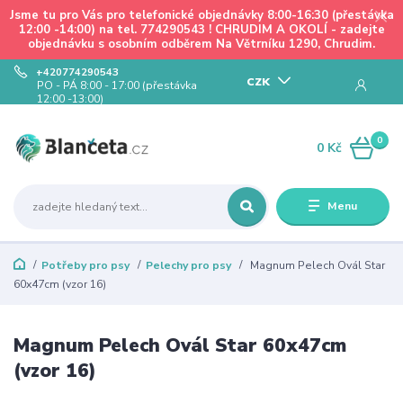
Jsme tu pro Vás pro telefonické objednávky 8:00-16:30 (přestávka
12:00 -14:00) na tel. 774290543 ! CHRUDIM A OKOLÍ - zadejte
objednávku s osobním odběrem Na Větrníku 1290, Chrudim.
+420774290543
CZK
PO - PÁ 8:00 - 17:00 (přestávka
12:00 -13:00)
0
0 Kč
Menu
Potřeby pro psy
Pelechy pro psy
Magnum Pelech Ovál Star
60x47cm (vzor 16)
Magnum Pelech Ovál Star 60x47cm
(vzor 16)