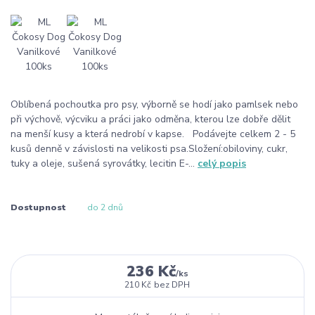
Oblíbená pochoutka pro psy, výborně se hodí jako pamlsek nebo
při výchově, výcviku a práci jako odměna, kterou lze dobře dělit
na menší kusy a která nedrobí v kapse. Podávejte celkem 2 - 5
kusů denně v závislosti na velikosti psa.Složení:obiloviny, cukr,
tuky a oleje, sušená syrovátky, lecitin E-...
celý popis
Dostupnost
do 2 dnů
236 Kč
/
ks
210 Kč
bez DPH