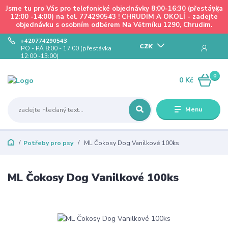
Jsme tu pro Vás pro telefonické objednávky 8:00-16:30 (přestávka
12:00 -14:00) na tel. 774290543 ! CHRUDIM A OKOLÍ - zadejte
objednávku s osobním odběrem Na Větrníku 1290, Chrudim.
+420774290543
CZK
PO - PÁ 8:00 - 17:00 (přestávka
12:00 -13:00)
0
0 Kč
Menu
Potřeby pro psy
ML Čokosy Dog Vanilkové 100ks
ML Čokosy Dog Vanilkové 100ks