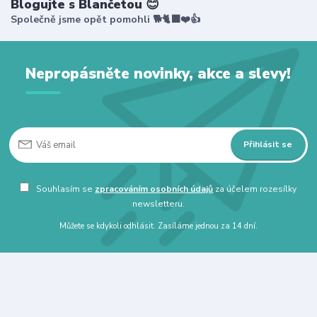
Blogujte s Blančetou 😊
Společně jsme opět pomohli 🐕🐈‍⬛❤️👍
Nepropásněte novinky, akce a slevy!
Přihlásit se
Souhlasím se
zpracováním osobních údajů
za účelem rozesílky
newsletteru.
Můžete se kdykoli odhlásit. Zasíláme jednou za 14 dní.