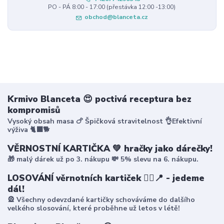
PO - PÁ 8:00 - 17:00 (přestávka 12:00 -13:00)
obchod@blanceta.cz
Krmivo Blanceta 😍 poctivá receptura bez
kompromisů
Vysoký obsah masa 🍗 Špičková stravitelnost 👌Efektivní
výživa 🐈‍⬛🐕
VĚRNOSTNÍ KARTIČKA 💚 hračky jako dárečky!
🎁 malý dárek už po 3. nákupu 💸 5% slevu na 6. nákupu.
LOSOVÁNÍ věrnotních kartiček 🤸‍♀️📍 - jedeme
dál!
🎡 Všechny odevzdané kartičky schováváme do dalšího
velkého slosování, které proběhne už letos v létě!