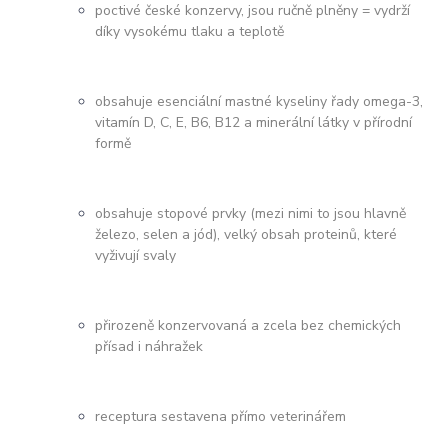
poctivé české konzervy, jsou ručně plněny = vydrží
díky vysokému tlaku a teplotě
obsahuje esenciální mastné kyseliny řady omega-3,
vitamín D, C, E, B6, B12 a minerální látky v přírodní
formě
obsahuje stopové prvky (mezi nimi to jsou hlavně
železo, selen a jód), velký obsah proteinů, které
vyživují svaly
přirozeně konzervovaná a zcela bez chemických
přísad i náhražek
receptura sestavena přímo veterinářem