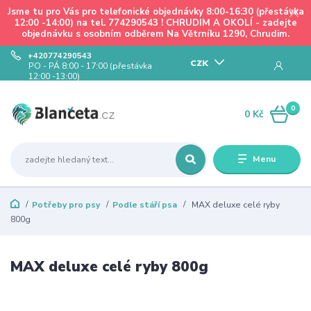
Jsme tu pro Vás pro telefonické objednávky 8:00-16:30 (přestávka
12:00 -14:00) na tel. 774290543 ! CHRUDIM A OKOLÍ - zadejte
objednávku s osobním odběrem Na Větrníku 1290, Chrudim.
+420774290543
CZK
PO - PÁ 8:00 - 17:00 (přestávka
12:00 -13:00)
0
0 Kč
Menu
Potřeby pro psy
Podle stáří psa
MAX deluxe celé ryby
800g
MAX deluxe celé ryby 800g