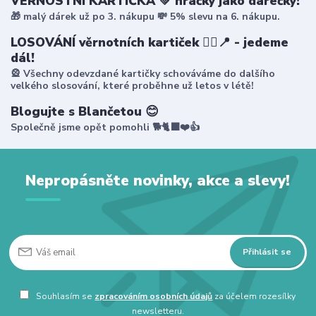
VĚRNOSTNÍ KARTIČKA 💚 hračky jako dárečky!
🎁 malý dárek už po 3. nákupu 💸 5% slevu na 6. nákupu.
LOSOVÁNÍ věrnotních kartiček 🤸‍♀️📍 - jedeme
dál!
🎡 Všechny odevzdané kartičky schováváme do dalšího
velkého slosování, které proběhne už letos v létě!
Blogujte s Blančetou 😊
Společně jsme opět pomohli 🐕🐈‍⬛❤️👍
Nepropásněte novinky, akce a slevy!
Přihlásit se
Souhlasím se
zpracováním osobních údajů
za účelem rozesílky
newsletteru.