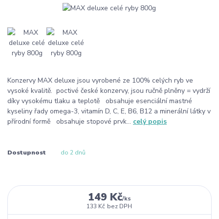
Konzervy MAX deluxe jsou vyrobené ze 100% celých ryb ve
vysoké kvalitě. poctivé české konzervy, jsou ručně plněny = vydrží
díky vysokému tlaku a teplotě obsahuje esenciální mastné
kyseliny řady omega-3, vitamín D, C, E, B6, B12 a minerální látky v
přírodní formě obsahuje stopové prvk...
celý popis
Dostupnost
do 2 dnů
149 Kč
/
ks
133 Kč
bez DPH