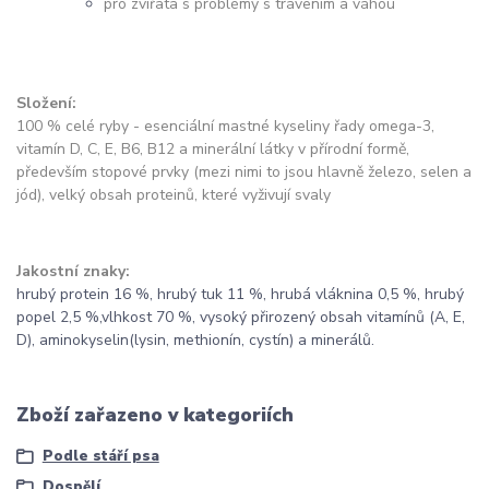
pro zvířata s problémy s trávením a váhou
Složení:
100 % celé ryby - esenciální mastné kyseliny řady omega-3,
vitamín D, C, E, B6, B12 a minerální látky v přírodní formě,
především stopové prvky (mezi nimi to jsou hlavně železo, selen a
jód), velký obsah proteinů, které vyživují svaly
Jakostní znaky:
hrubý protein 16 %, hrubý tuk 11 %, hrubá vláknina 0,5 %, hrubý
popel 2,5 %,vlhkost 70 %, vysoký přirozený obsah vitamínů (A, E,
D), aminokyselin(lysin, methionín, cystín) a minerálů.
Zboží zařazeno v kategoriích
Podle stáří psa
Dospělí