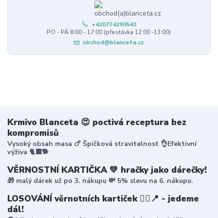
+420774290543
PO - PÁ 8:00 - 17:00 (přestávka 12:00 -13:00)
obchod@blanceta.cz
Krmivo Blanceta 😍 poctivá receptura bez
kompromisů
Vysoký obsah masa 🍗 Špičková stravitelnost 👌Efektivní
výživa 🐈‍⬛🐕
VĚRNOSTNÍ KARTIČKA 💚 hračky jako dárečky!
🎁 malý dárek už po 3. nákupu 💸 5% slevu na 6. nákupu.
LOSOVÁNÍ věrnotních kartiček 🤸‍♀️📍 - jedeme
dál!