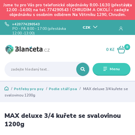
Jsme tu pro Vás pro telefonické objednávky 8:00-16:30 (přestávka
12:00 -14:00) na tel. 774290543 ! CHRUDIM A OKOLÍ - zadejte
objednávku s osobním odběrem Na Větrníku 1290, Chrudim.
+420774290543
CZK
PO - PÁ 8:00 - 17:00 (přestávka
12:00 -13:00)
0
0 Kč
Menu
Potřeby pro psy
Podle stáří psa
MAX deluxe 3/4 kuřete se
svalovinou 1200g
MAX deluxe 3/4 kuřete se svalovinou
1200g