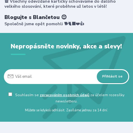
🎡 Všechny odevzdané kartičky schováváme do dalšího
velkého slosování, které proběhne už letos v létě!
Blogujte s Blančetou 😊
Společně jsme opět pomohli 🐕🐈‍⬛❤️👍
Nepropásněte novinky, akce a slevy!
Přihlásit se
Souhlasím se
zpracováním osobních údajů
za účelem rozesílky
newsletteru.
Můžete se kdykoli odhlásit. Zasíláme jednou za 14 dní.