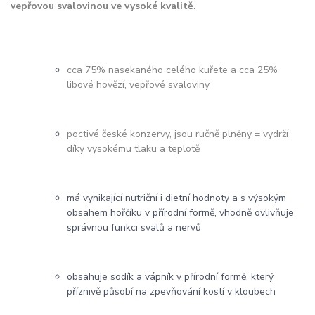
vepřovou svalovinou ve vysoké kvalitě.
cca 75% nasekaného celého kuřete a cca 25%
libové hovězí, vepřové svaloviny
poctivé české konzervy, jsou ručně plněny = vydrží
díky vysokému tlaku a teplotě
má vynikající nutriční i dietní hodnoty a s výsokým
obsahem hořčíku v přírodní formě, vhodně ovlivňuje
správnou funkci svalů a nervů
obsahuje sodík a vápník v přírodní formě, který
příznivě působí na zpevňování kostí v kloubech