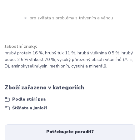
pro zvířata s problémy s trávením a váhou
Jakostní znaky:
hrubý protein 16 %, hrubý tuk 11 %, hrubá vláknina 0,5 %, hrubý
popel 2,5 %,vlhkost 70 %, vysoký přirozený obsah vitamínů (A, E,
D), aminokyselin(lysin, methionín, cystín) a minerálů.
Zboží zařazeno v kategoriích
Podle stáří psa
Štěňata a junioři
Potřebujete poradit?