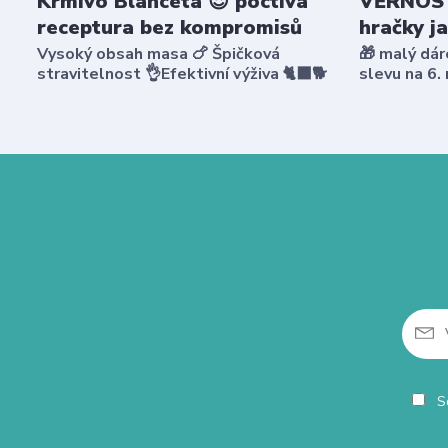
Krmivo Blanceta 😍 poctivá
VĚRNOST
receptura bez kompromisů
hračky j
Vysoký obsah masa 🍗 Špičková
🎁 malý dár
stravitelnost 👌Efektivní výživa 🐈‍⬛🐕
slevu na 6.
So