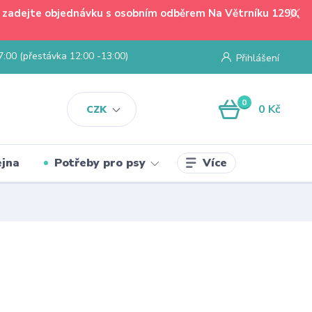
 - zadejte objednávku s osobním odběrem Na Větrníku 1290,
7:00 (přestávka 12:00 -13:00)
Přihlášení
0
0 Kč
CZK
Více
jna
Potřeby pro psy