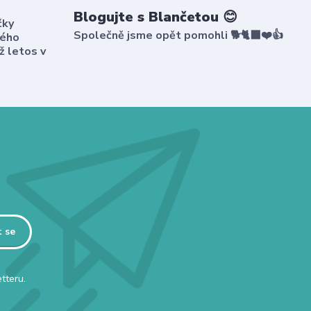
Blogujte s Blančetou 😊
čky
Společně jsme opět pomohli 🐕🐈‍⬛❤️👍
kého
ž letos v
t se
tteru.