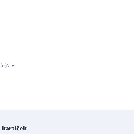
ů (A, E,
 kartiček