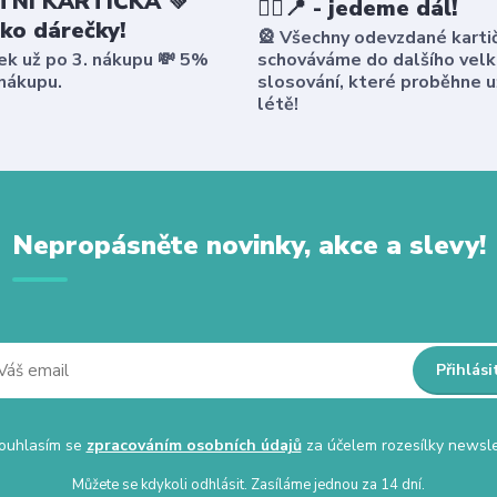
NÍ KARTIČKA 💚
🤸‍♀️📍 - jedeme dál!
ako dárečky!
🎡 Všechny odevzdané karti
ek už po 3. nákupu 💸 5%
schováváme do dalšího vel
 nákupu.
slosování, které proběhne u
létě!
Nepropásněte novinky, akce a slevy!
Přihlási
uhlasím se
zpracováním osobních údajů
za účelem rozesílky newsle
Můžete se kdykoli odhlásit. Zasíláme jednou za 14 dní.