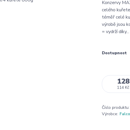
Konzervy MAX
celého kuřete
téměř celé ku
výrobě jsou k
= vydrží díky..
Dostupnost
128
114 Kč
Číslo produktu:
Výrobce:
Falc