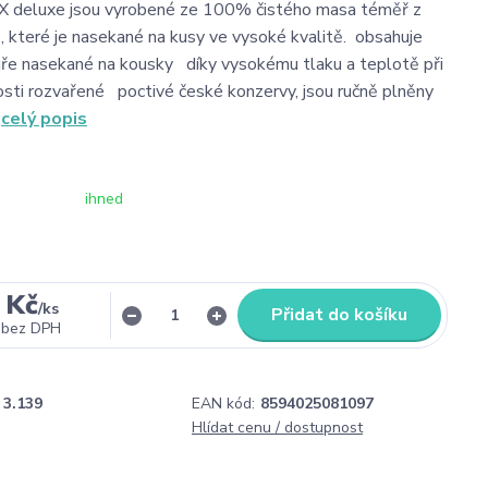
 deluxe jsou vyrobené ze 100% čistého masa téměř z
, které je nasekané na kusy ve vysoké kvalitě. obsahuje
ře nasekané na kousky díky vysokému tlaku a teplotě při
osti rozvařené poctivé české konzervy, jsou ručně plněny
.
celý popis
ihned
 Kč
/
ks
Přidat do košíku
bez DPH
3.139
EAN kód:
8594025081097
o
Hlídat cenu / dostupnost