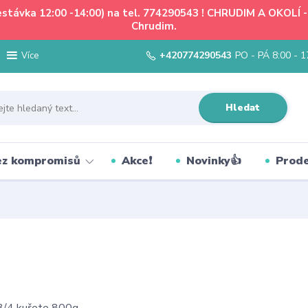
řestávka 12:00 -14:00) na tel. 774290543 ! CHRUDIM A OKOLÍ
Chrudim.
+420774290543
PO - PÁ 8:00 - 1
Více
Hledat
bez kompromisů
Akce❗
Novinky👍
Prode