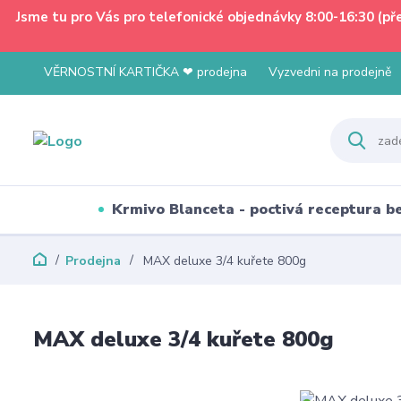
Jsme tu pro Vás pro telefonické objednávky 8:00-16:30 (p
VĚRNOSTNÍ KARTIČKA ❤ prodejna
Vyzvedni na prodejně
Krmivo Blanceta - poctivá receptura 
Prodejna
MAX deluxe 3/4 kuřete 800g
MAX deluxe 3/4 kuřete 800g