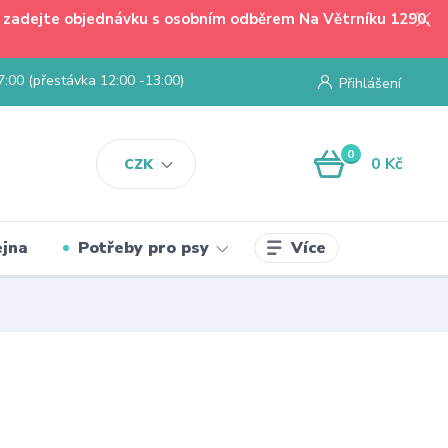
 - zadejte objednávku s osobním odběrem Na Větrníku 1290,
7:00 (přestávka 12:00 -13:00)
Přihlášení
0
0 Kč
CZK
Více
jna
Potřeby pro psy