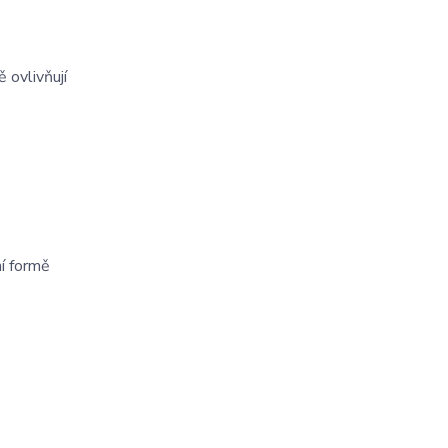
 ovlivňují
ní formě