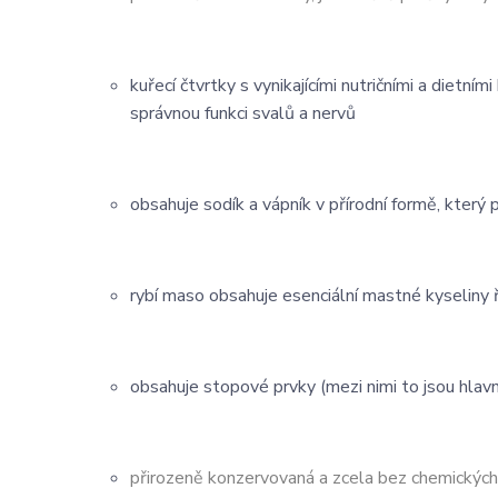
kuřecí čtvrtky s vynikajícími nutričními a dietn
správnou funkci svalů a nervů
obsahuje sodík a vápník v přírodní formě, který
rybí maso obsahuje esenciální mastné kyseliny ř
obsahuje stopové prvky (mezi nimi to jsou hlavně
přirozeně konzervovaná a zcela bez chemických 