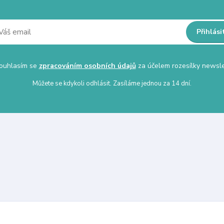
Přihlási
uhlasím se
zpracováním osobních údajů
za účelem rozesílky newsle
Můžete se kdykoli odhlásit. Zasíláme jednou za 14 dní.