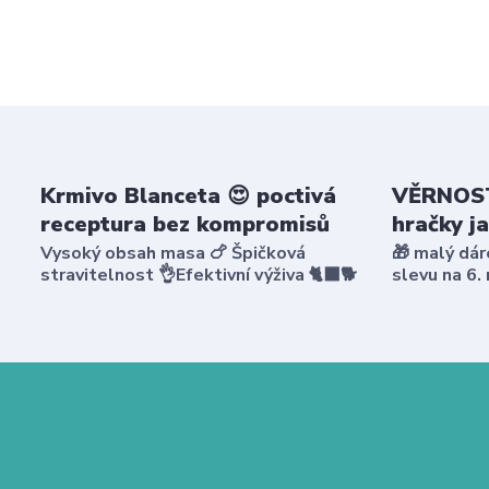
Krmivo Blanceta 😍 poctivá
VĚRNOST
receptura bez kompromisů
hračky j
Vysoký obsah masa 🍗 Špičková
🎁 malý dár
stravitelnost 👌Efektivní výživa 🐈‍⬛🐕
slevu na 6.