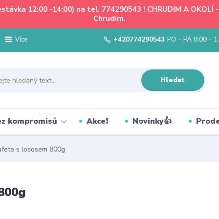
řestávka 12:00 -14:00) na tel. 774290543 ! CHRUDIM A OKOLÍ
Chrudim.
+420774290543
PO - PÁ 8:00 - 1
Více
Hledat
bez kompromisů
Akce❗
Novinky👍
Prode
řete s lososem 800g
 800g