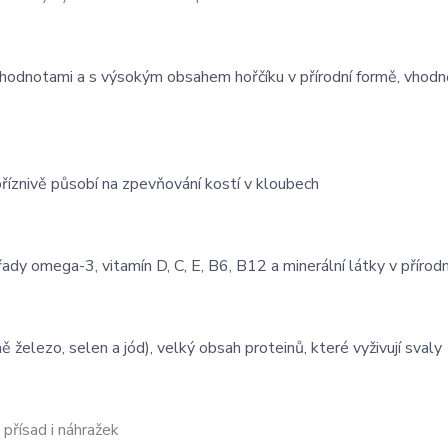
ími hodnotami a s výsokým obsahem hořčíku v přírodní formě, vhodně
 příznivě působí na zpevňování kostí v kloubech
ady omega-3, vitamín D, C, E, B6, B12 a minerální látky v přírod
 železo, selen a jód), velký obsah proteinů, které vyživují svaly
přísad i náhražek