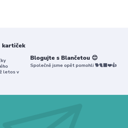
 kartiček
Blogujte s Blančetou 😊
čky
Společně jsme opět pomohli 🐕🐈‍⬛❤️👍
kého
ž letos v