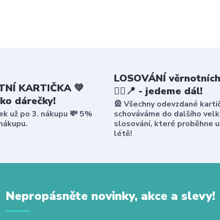
LOSOVÁNÍ věrnotních
NÍ KARTIČKA 💚
🤸‍♀️📍 - jedeme dál!
ako dárečky!
🎡 Všechny odevzdané karti
ek už po 3. nákupu 💸 5%
schováváme do dalšího vel
 nákupu.
slosování, které proběhne u
létě!
Nepropásněte novinky, akce a slevy!