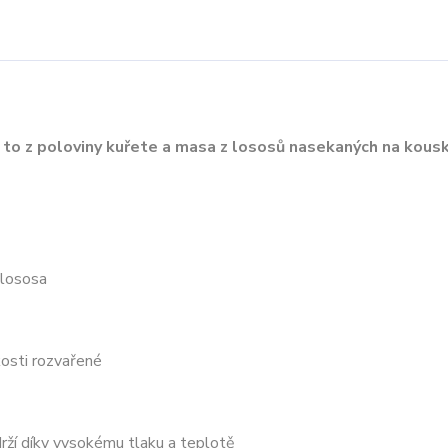
o z poloviny kuřete a masa z lososů nasekaných na kousk
 lososa
kosti rozvařené
drží díky vysokému tlaku a teplotě