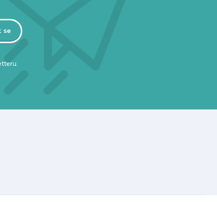
t se
tteru.