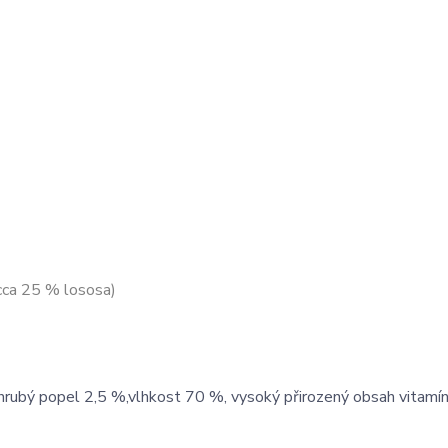
cca 25 % lososa)
 hrubý popel 2,5 %,vlhkost 70 %, vysoký přirozený obsah vitamín