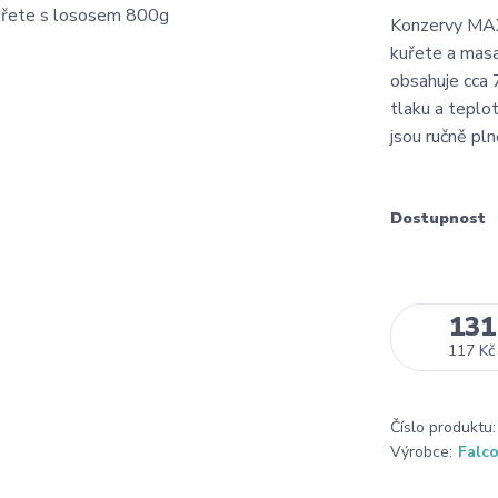
Konzervy MAX
kuřete a masa
obsahuje cca
tlaku a teplo
jsou ručně pln
Dostupnost
131
117 Kč
Číslo produktu:
Výrobce:
Falc