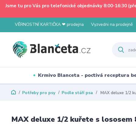
Jsme tu pro Vás pro telefonické objednávky 8:00-16:30 (p
VĚRNOSTNÍ KARTIČKA ❤ prodejna
Vyzvedni na prodejně
Krmivo Blanceta - poctivá receptura 
Potřeby pro psy
Podle stáří psa
MAX deluxe 1/2 ku
MAX deluxe 1/2 kuřete s lososem