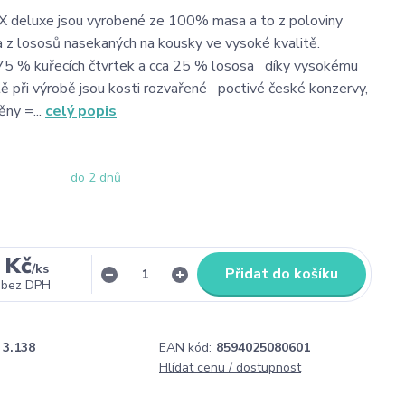
 deluxe jsou vyrobené ze 100% masa a to z poloviny
 z lososů nasekaných na kousky ve vysoké kvalitě.
 75 % kuřecích čtvrtek a cca 25 % lososa díky vysokému
tě při výrobě jsou kosti rozvařené poctivé české konzervy,
ěny =...
celý popis
do 2 dnů
 Kč
/
ks
Přidat do košíku
bez DPH
3.138
EAN kód:
8594025080601
o
Hlídat cenu / dostupnost