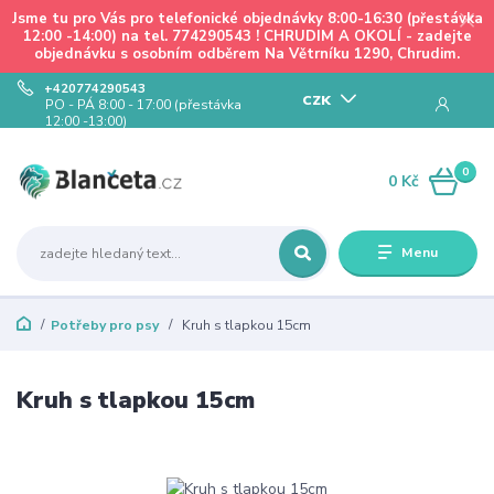
Jsme tu pro Vás pro telefonické objednávky 8:00-16:30 (přestávka
12:00 -14:00) na tel. 774290543 ! CHRUDIM A OKOLÍ - zadejte
objednávku s osobním odběrem Na Větrníku 1290, Chrudim.
+420774290543
CZK
PO - PÁ 8:00 - 17:00 (přestávka
12:00 -13:00)
0
0 Kč
Menu
Potřeby pro psy
Kruh s tlapkou 15cm
Kruh s tlapkou 15cm