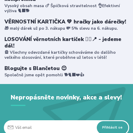
Vysoký obsah masa 🍗 Špičková stravitelnost 👌Efektivní
výživa 🐈‍⬛🐕
VĚRNOSTNÍ KARTIČKA 💚 hračky jako dárečky!
🎁 malý dárek už po 3. nákupu 💸 5% slevu na 6. nákupu.
LOSOVÁNÍ věrnotních kartiček 🤸‍♀️📍 - jedeme
dál!
🎡 Všechny odevzdané kartičky schováváme do dalšího
velkého slosování, které proběhne už letos v létě!
Blogujte s Blančetou 😊
Společně jsme opět pomohli 🐕🐈‍⬛❤️👍
Nepropásněte novinky, akce a slevy!
Přihlásit se