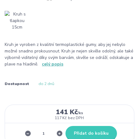
Kruh je vyroben z kvalitní termoplastické gumy, aby jej nebylo
možné snadno prokousnout. Kruh je nejen skvěle odolný, ale také
výborně viditelný díky svým barvám, skvěle se odráží, odskakuje a
plave na hladině.
celý popis
Dostupnost
do 2 dnů
141 Kč
/
ks
117 Kč
bez DPH
Přidat do košíku