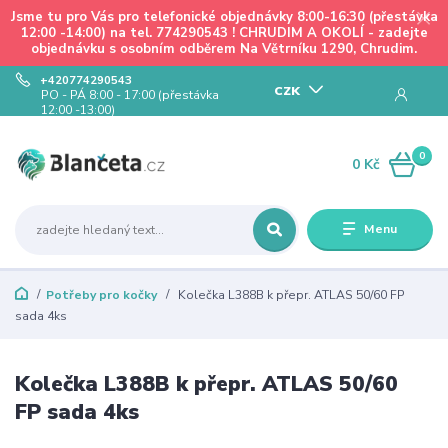
Jsme tu pro Vás pro telefonické objednávky 8:00-16:30 (přestávka
12:00 -14:00) na tel. 774290543 ! CHRUDIM A OKOLÍ - zadejte
objednávku s osobním odběrem Na Větrníku 1290, Chrudim.
+420774290543
CZK
PO - PÁ 8:00 - 17:00 (přestávka
12:00 -13:00)
0
0 Kč
Menu
Potřeby pro kočky
Kolečka L388B k přepr. ATLAS 50/60 FP
sada 4ks
Kolečka L388B k přepr. ATLAS 50/60
FP sada 4ks