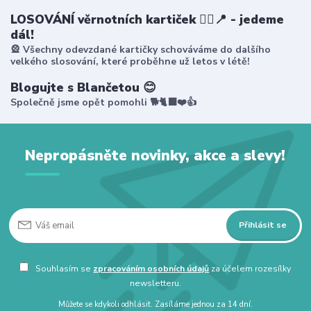
LOSOVÁNÍ věrnotních kartiček 🤸‍♀️📍 - jedeme
dál!
🎡 Všechny odevzdané kartičky schováváme do dalšího
velkého slosování, které proběhne už letos v létě!
Blogujte s Blančetou 😊
Společně jsme opět pomohli 🐕🐈‍⬛❤️👍
Nepropásněte novinky, akce a slevy!
Přihlásit se
Souhlasím se
zpracováním osobních údajů
za účelem rozesílky
newsletteru.
Můžete se kdykoli odhlásit. Zasíláme jednou za 14 dní.