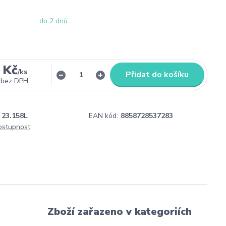
do 2 dnů
 Kč
/
ks
Přidat do košíku
bez DPH
23.158L
EAN kód:
8858728537283
dostupnost
Zboží zařazeno v kategoriích