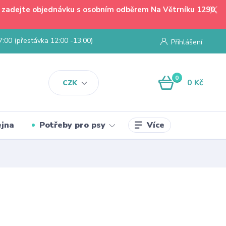
 - zadejte objednávku s osobním odběrem Na Větrníku 1290,
7:00 (přestávka 12:00 -13:00)
Přihlášení
0
0 Kč
CZK
Více
jna
Potřeby pro psy