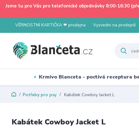
Jsme tu pro Vás pro telefonické objednávky 8:00-16:30 (p
VĚRNOSTNÍ KARTIČKA ❤ prodejna
Vyzvedni na prodejně
Krmivo Blanceta - poctivá receptura 
Potřeby pro psy
Kabátek Cowboy Jacket L
Kabátek Cowboy Jacket L