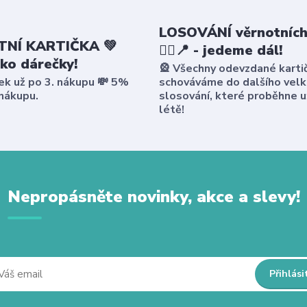
LOSOVÁNÍ věrnotních
NÍ KARTIČKA 💚
🤸‍♀️📍 - jedeme dál!
ako dárečky!
🎡 Všechny odevzdané karti
ek už po 3. nákupu 💸 5%
schováváme do dalšího vel
 nákupu.
slosování, které proběhne u
létě!
Nepropásněte novinky, akce a slevy!
Přihlási