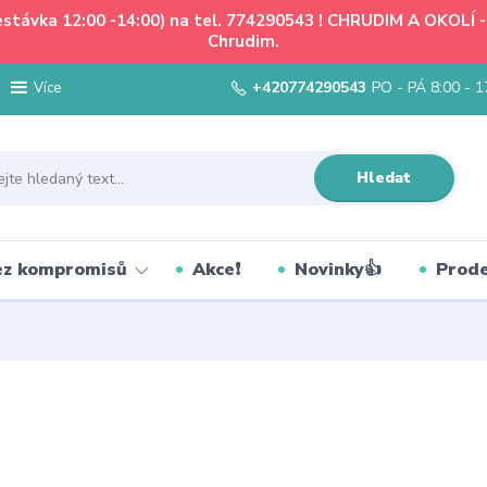
řestávka 12:00 -14:00) na tel. 774290543 ! CHRUDIM A OKOLÍ
Chrudim.
+420774290543
PO - PÁ 8:00 - 1
Více
Hledat
bez kompromisů
Akce❗
Novinky👍
Prode