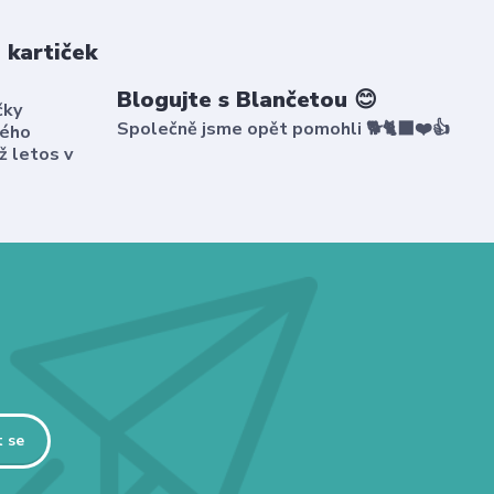
 kartiček
Blogujte s Blančetou 😊
čky
Společně jsme opět pomohli 🐕🐈‍⬛❤️👍
kého
ž letos v
t se