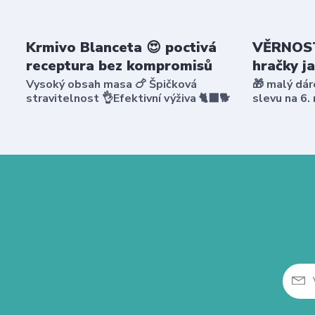
Krmivo Blanceta 😍 poctivá
VĚRNOST
receptura bez kompromisů
hračky j
Vysoký obsah masa 🍗 Špičková
🎁 malý dár
stravitelnost 👌Efektivní výživa 🐈‍⬛🐕
slevu na 6.