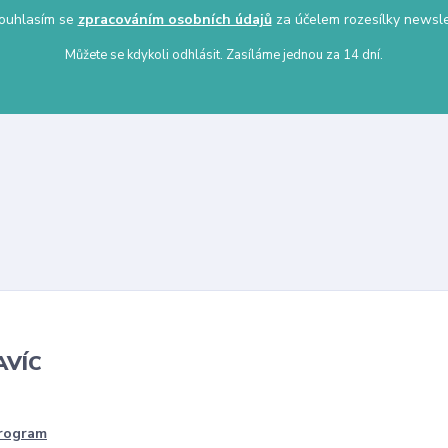
uhlasím se
zpracováním osobních údajů
za účelem rozesílky newsle
Můžete se kdykoli odhlásit. Zasíláme jednou za 14 dní.
AVÍC
program