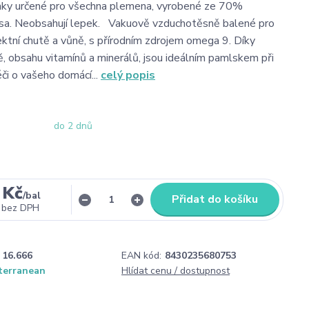
činky určené pro všechna plemena, vyrobené ze 70%
sa. Neobsahují lepek. Vakuově vzduchotěsně balené pro
ektní chutě a vůně, s přírodním zdrojem omega 9. Díky
ě, obsahu vitamínů a minerálů, jsou ideálním pamlskem při
či o vašeho domácí...
celý popis
do 2 dnů
 Kč
/
bal
Přidat do košíku
bez DPH
16.666
EAN kód:
8430235680753
terranean
Hlídat cenu / dostupnost