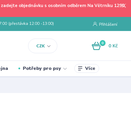
 - zadejte objednávku s osobním odběrem Na Větrníku 1290,
7:00 (přestávka 12:00 -13:00)
Přihlášení
0
0 Kč
CZK
Více
jna
Potřeby pro psy