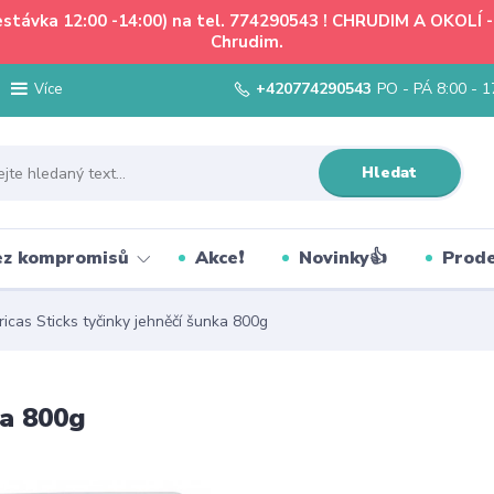
řestávka 12:00 -14:00) na tel. 774290543 ! CHRUDIM A OKOLÍ
Chrudim.
+420774290543
PO - PÁ 8:00 - 1
Více
Hledat
bez kompromisů
Akce❗
Novinky👍
Prode
ricas Sticks tyčinky jehněčí šunka 800g
ka 800g