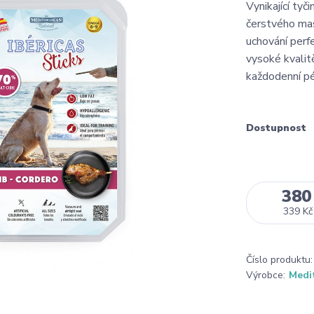
Vynikající ty
čerstvého ma
uchování perf
vysoké kvalit
každodenní pé
Dostupnost
380
339 Kč
Číslo produktu:
Výrobce:
Medi