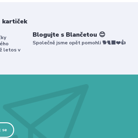
 kartiček
Blogujte s Blančetou 😊
čky
Společně jsme opět pomohli 🐕🐈‍⬛❤️👍
kého
ž letos v
t se