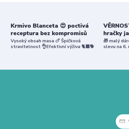
Krmivo Blanceta 😍 poctivá
VĚRNOST
receptura bez kompromisů
hračky j
Vysoký obsah masa 🍗 Špičková
🎁 malý dár
stravitelnost 👌Efektivní výživa 🐈‍⬛🐕
slevu na 6.