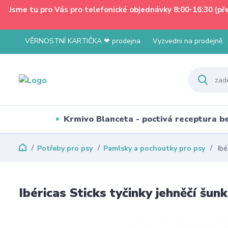
Jsme tu pro Vás pro telefonické objednávky 8:00-16:30 (p
VĚRNOSTNÍ KARTIČKA ❤ prodejna
Vyzvedni na prodejně
Krmivo Blanceta - poctivá receptura 
Potřeby pro psy
Pamlsky a pochoutky pro psy
Ibé
Ibéricas Sticks tyčinky jehněčí šun