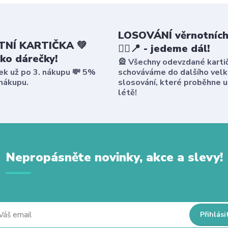
LOSOVÁNÍ věrnotních
NÍ KARTIČKA 💚
🤸‍♀️📍 - jedeme dál!
ako dárečky!
🎡 Všechny odevzdané karti
ek už po 3. nákupu 💸 5%
schováváme do dalšího vel
 nákupu.
slosování, které proběhne u
létě!
Nepropásněte novinky, akce a slevy!
Přihlási