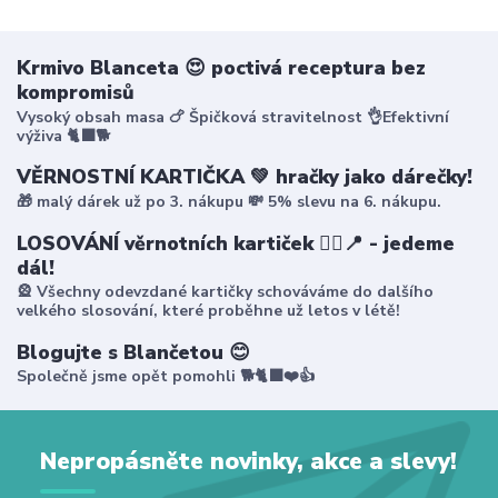
Krmivo Blanceta 😍 poctivá receptura bez
kompromisů
Vysoký obsah masa 🍗 Špičková stravitelnost 👌Efektivní
výživa 🐈‍⬛🐕
VĚRNOSTNÍ KARTIČKA 💚 hračky jako dárečky!
🎁 malý dárek už po 3. nákupu 💸 5% slevu na 6. nákupu.
LOSOVÁNÍ věrnotních kartiček 🤸‍♀️📍 - jedeme
dál!
🎡 Všechny odevzdané kartičky schováváme do dalšího
velkého slosování, které proběhne už letos v létě!
Blogujte s Blančetou 😊
Společně jsme opět pomohli 🐕🐈‍⬛❤️👍
Nepropásněte novinky, akce a slevy!