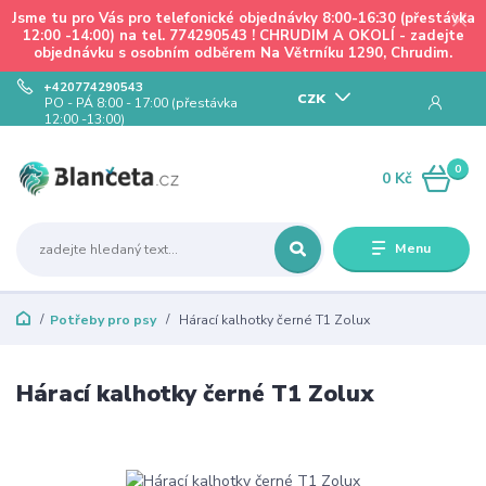
Jsme tu pro Vás pro telefonické objednávky 8:00-16:30 (přestávka
12:00 -14:00) na tel. 774290543 ! CHRUDIM A OKOLÍ - zadejte
objednávku s osobním odběrem Na Větrníku 1290, Chrudim.
+420774290543
CZK
PO - PÁ 8:00 - 17:00 (přestávka
12:00 -13:00)
0
0 Kč
Menu
Potřeby pro psy
Hárací kalhotky černé T1 Zolux
Hárací kalhotky černé T1 Zolux