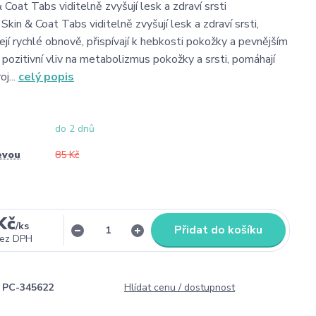
Coat Tabs viditelně zvyšují lesk a zdraví srsti
kin & Coat Tabs viditelně zvyšují lesk a zdraví srsti,
ejí rychlé obnově, přispívají k hebkosti pokožky a pevnějším
 pozitivní vliv na metabolizmus pokožky a srsti, pomáhají
j...
celý popis
do 2 dnů
evou
85 Kč
Kč
/
ks
Přidat do košíku
ez DPH
PC-345622
Hlídat cenu / dostupnost