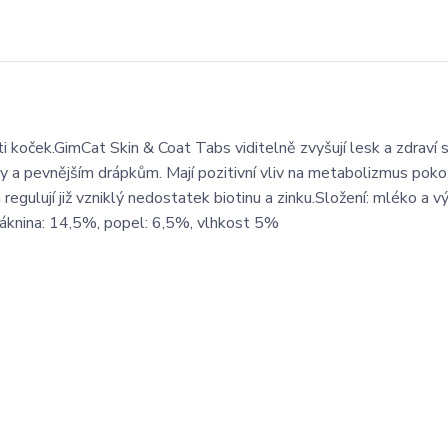
i koček.GimCat Skin & Coat Tabs viditelně zvyšují lesk a zdraví sr
žky a pevnějším drápkům. Mají pozitivní vliv na metabolizmus poko
egulují již vzniklý nedostatek biotinu a zinku.Složení: mléko a v
Vláknina: 14,5%, popel: 6,5%, vlhkost 5%