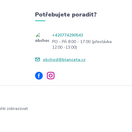
Potřebujete poradit?
+420774290543
PO - PÁ 8:00 - 17:00 (přestávka
12:00 -13:00)
obchod@blanceta.cz
hli zobrazovat
Vytvořeno na
Eshop-rychle.cz