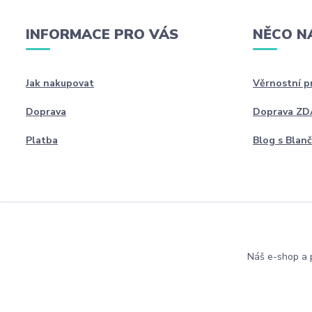
INFORMACE PRO VÁS
NĚCO N
Jak nakupovat
Věrnostní 
Doprava
Doprava Z
Platba
Blog s Blan
Náš e-shop a p
Copyright 2022 Blanceta.cz. Všechna práva vyhrazena.