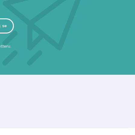
t se
tteru.