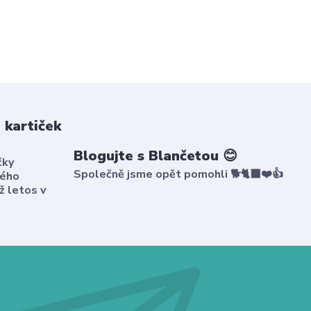
 kartiček
Blogujte s Blančetou 😊
čky
Společně jsme opět pomohli 🐕🐈‍⬛❤️👍
kého
ž letos v