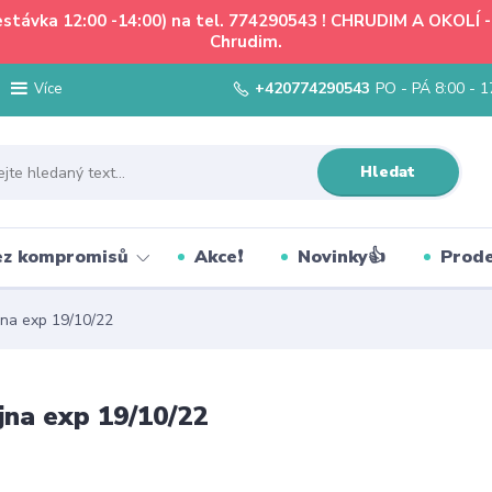
řestávka 12:00 -14:00) na tel. 774290543 ! CHRUDIM A OKOLÍ
Chrudim.
+420774290543
PO - PÁ 8:00 - 1
Více
Hledat
bez kompromisů
Akce❗
Novinky👍
Prode
na exp 19/10/22
na exp 19/10/22