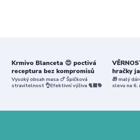
Krmivo Blanceta 😍 poctivá
VĚRNOST
receptura bez kompromisů
hračky j
Vysoký obsah masa 🍗 Špičková
🎁 malý dár
stravitelnost 👌Efektivní výživa 🐈‍⬛🐕
slevu na 6.