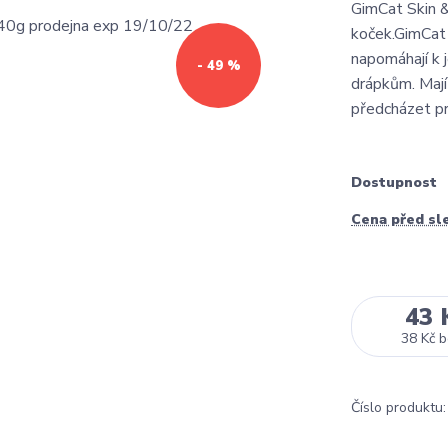
GimCat Skin & 
koček.GimCat S
napomáhají k j
- 49 %
drápkům. Mají
předcházet pro
Dostupnost
Cena před sl
43 
38 Kč
b
Číslo produktu: