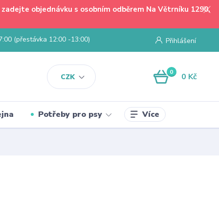
 - zadejte objednávku s osobním odběrem Na Větrníku 1290,
7:00 (přestávka 12:00 -13:00)
Přihlášení
0
0 Kč
CZK
Více
jna
Potřeby pro psy