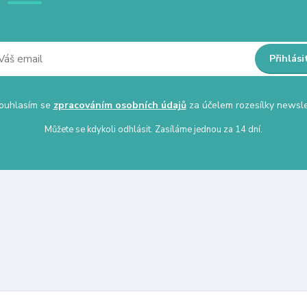
Přihlási
uhlasím se
zpracováním osobních údajů
za účelem rozesílky newsle
Můžete se kdykoli odhlásit. Zasíláme jednou za 14 dní.