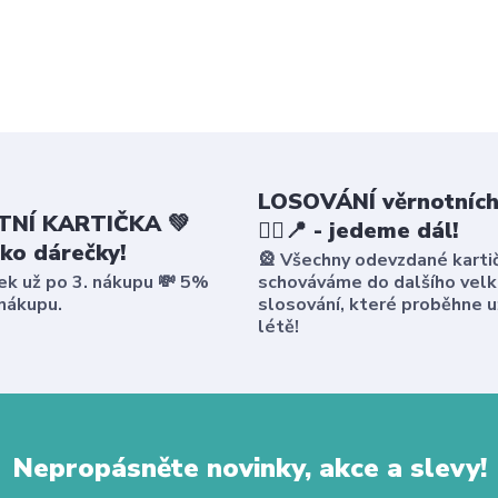
LOSOVÁNÍ věrnotních
NÍ KARTIČKA 💚
🤸‍♀️📍 - jedeme dál!
ako dárečky!
🎡 Všechny odevzdané karti
ek už po 3. nákupu 💸 5%
schováváme do dalšího vel
 nákupu.
slosování, které proběhne u
létě!
Nepropásněte novinky, akce a slevy!