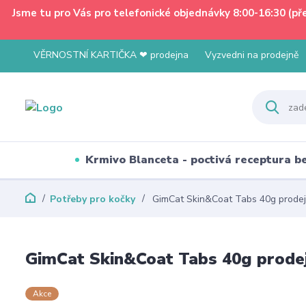
Jsme tu pro Vás pro telefonické objednávky 8:00-16:30 (p
VĚRNOSTNÍ KARTIČKA ❤ prodejna
Vyzvedni na prodejně
Krmivo Blanceta - poctivá receptura 
Potřeby pro kočky
GimCat Skin&Coat Tabs 40g prodej
GimCat Skin&Coat Tabs 40g prodej
Akce