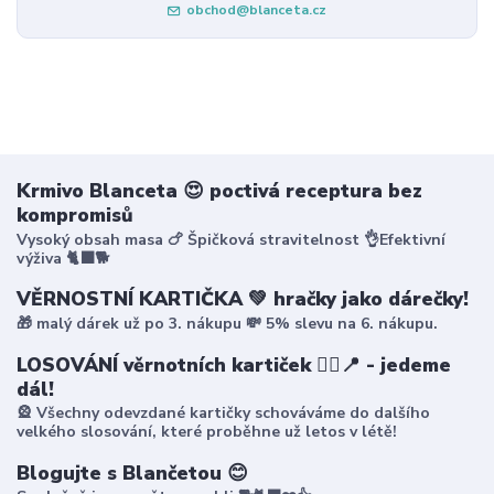
obchod@blanceta.cz
Krmivo Blanceta 😍 poctivá receptura bez
kompromisů
Vysoký obsah masa 🍗 Špičková stravitelnost 👌Efektivní
výživa 🐈‍⬛🐕
VĚRNOSTNÍ KARTIČKA 💚 hračky jako dárečky!
🎁 malý dárek už po 3. nákupu 💸 5% slevu na 6. nákupu.
LOSOVÁNÍ věrnotních kartiček 🤸‍♀️📍 - jedeme
dál!
🎡 Všechny odevzdané kartičky schováváme do dalšího
velkého slosování, které proběhne už letos v létě!
Blogujte s Blančetou 😊