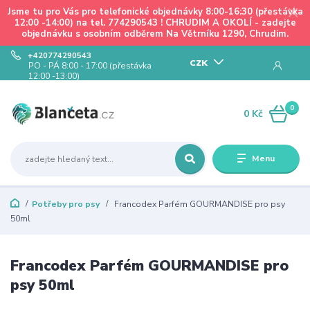
Jsme tu pro Vás pro telefonické objednávky 8:00-16:30 (přestávka
12:00 -14:00) na tel. 774290543 ! CHRUDIM A OKOLÍ - zadejte
objednávku s osobním odběrem Na Větrníku 1290, Chrudim.
+420774290543
CZK
PO - PÁ 8:00 - 17:00 (přestávka
12:00 -13:00)
0
0 Kč
Menu
Potřeby pro psy
Francodex Parfém GOURMANDISE pro psy
50ml
Francodex Parfém GOURMANDISE pro
psy 50ml