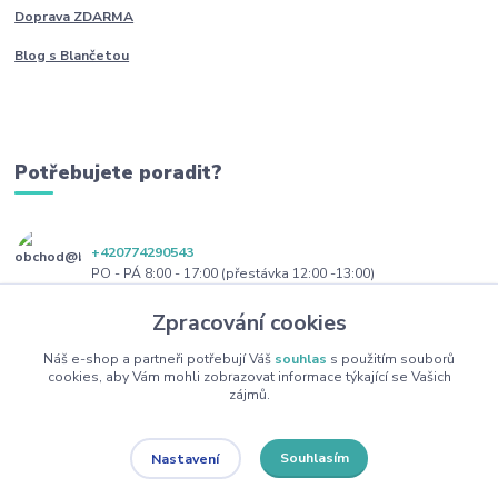
Doprava ZDARMA
Blog s Blančetou
Potřebujete poradit?
+420774290543
PO - PÁ 8:00 - 17:00 (přestávka 12:00 -13:00)
Zpracování cookies
obchod@blanceta.cz
Náš e-shop a partneři potřebují Váš
souhlas
s použitím souborů
cookies, aby Vám mohli zobrazovat informace týkající se Vašich
zájmů.
Souhlasím
Nastavení
Copyright 2022 Blanceta.cz. Všechna práva vyhrazena.