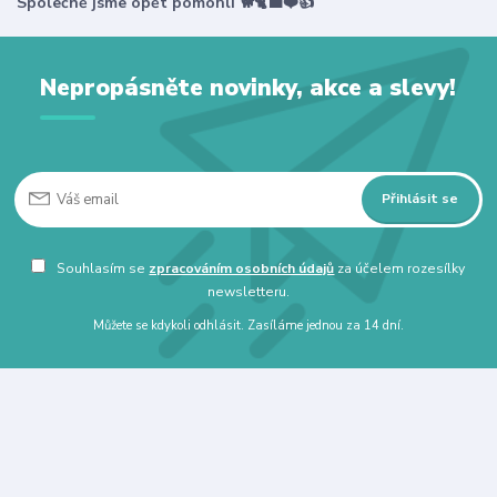
Společně jsme opět pomohli 🐕🐈‍⬛❤️👍
Nepropásněte novinky, akce a slevy!
Přihlásit se
Souhlasím se
zpracováním osobních údajů
za účelem rozesílky
newsletteru.
Můžete se kdykoli odhlásit. Zasíláme jednou za 14 dní.