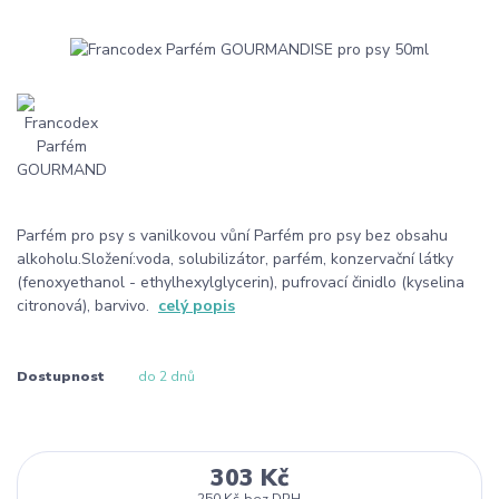
Parfém pro psy s vanilkovou vůní Parfém pro psy bez obsahu
alkoholu.Složení:voda, solubilizátor, parfém, konzervační látky
(fenoxyethanol - ethylhexylglycerin), pufrovací činidlo (kyselina
citronová), barvivo.
celý popis
Dostupnost
do 2 dnů
303 Kč
250 Kč
bez DPH