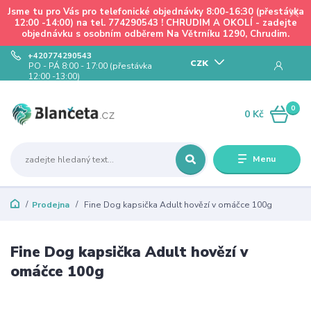
Jsme tu pro Vás pro telefonické objednávky 8:00-16:30 (přestávka
12:00 -14:00) na tel. 774290543 ! CHRUDIM A OKOLÍ - zadejte
objednávku s osobním odběrem Na Větrníku 1290, Chrudim.
+420774290543
CZK
PO - PÁ 8:00 - 17:00 (přestávka
12:00 -13:00)
0
0 Kč
Menu
Prodejna
Fine Dog kapsička Adult hovězí v omáčce 100g
Fine Dog kapsička Adult hovězí v
omáčce 100g