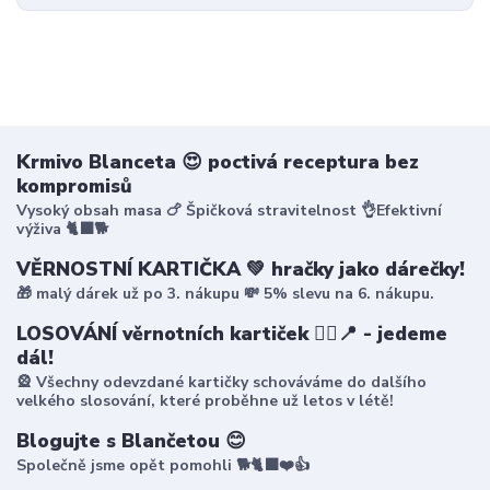
Krmivo Blanceta 😍 poctivá receptura bez
kompromisů
Vysoký obsah masa 🍗 Špičková stravitelnost 👌Efektivní
výživa 🐈‍⬛🐕
VĚRNOSTNÍ KARTIČKA 💚 hračky jako dárečky!
🎁 malý dárek už po 3. nákupu 💸 5% slevu na 6. nákupu.
LOSOVÁNÍ věrnotních kartiček 🤸‍♀️📍 - jedeme
dál!
🎡 Všechny odevzdané kartičky schováváme do dalšího
velkého slosování, které proběhne už letos v létě!
Blogujte s Blančetou 😊
Společně jsme opět pomohli 🐕🐈‍⬛❤️👍