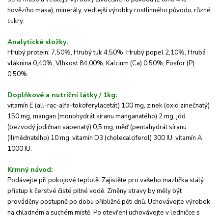
hovězího masa), minerály, vedlejší výrobky rostlinného původu, různé
cukry.
Analytické složky:
Hrubý protein: 7,50%, Hrubý tuk 4,50%, Hrubý popel 2,10%, Hrubá
vláknina 0,40%, Vlhkost 84,00%, Kalcium (Ca) 0,50%, Fosfor (P)
0,50%.
Doplňkové a nutriční látky / 1kg:
vitamín E (all-rac-alfa-tokoferylacetát) 100 mg, zinek (oxid zinečnatý)
150 mg, mangan (monohydrát síranu manganatého) 2 mg, jód
(bezvodý jodičnan vápenatý) 0,5 mg, měď (pentahydrát síranu
(II)měďnatého) 10 mg, vitamín D3 (cholecalciferol) 300 IU, vitamín A
1000 IU.
Krmný návod:
Podávejte při pokojové teplotě.
Zajistěte pro vašeho mazlíčka stálý
přístup k čerstvé čisté pitné vodě.
Změny stravy by měly být
prováděny postupně po dobu přibližně pěti dnů.
Uchovávejte výrobek
na chladném a suchém místě.
Po otevření uchovávejte v ledničce s