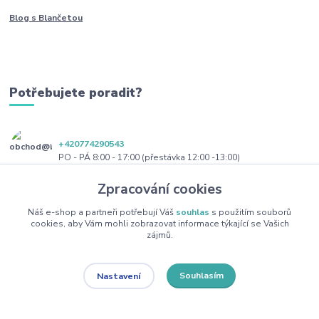
Blog s Blančetou
Potřebujete poradit?
+420774290543
PO - PÁ 8:00 - 17:00 (přestávka 12:00 -13:00)
Zpracování cookies
obchod@blanceta.cz
Náš e-shop a partneři potřebují Váš
souhlas
s použitím souborů
cookies, aby Vám mohli zobrazovat informace týkající se Vašich
zájmů.
Souhlasím
Nastavení
Copyright 2022 Blanceta.cz. Všechna práva vyhrazena.
Vytvořeno na
Eshop-rychle.cz