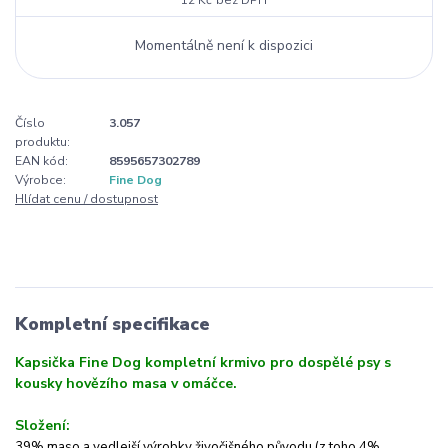
Momentálně není k dispozici
Číslo
3.057
produktu:
EAN kód:
8595657302789
Výrobce:
Fine Dog
Hlídat cenu / dostupnost
Kompletní specifikace
Kapsička Fine Dog kompletní krmivo pro dospělé psy s
kousky hovězího masa v omáčce.
Složení:
39% maso a vedlejší výrobky živočišného původu (z toho 4%