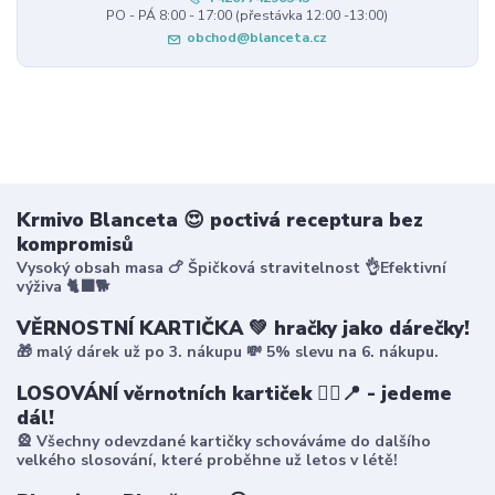
PO - PÁ 8:00 - 17:00 (přestávka 12:00 -13:00)
obchod@blanceta.cz
Krmivo Blanceta 😍 poctivá receptura bez
kompromisů
Vysoký obsah masa 🍗 Špičková stravitelnost 👌Efektivní
výživa 🐈‍⬛🐕
VĚRNOSTNÍ KARTIČKA 💚 hračky jako dárečky!
🎁 malý dárek už po 3. nákupu 💸 5% slevu na 6. nákupu.
LOSOVÁNÍ věrnotních kartiček 🤸‍♀️📍 - jedeme
dál!
🎡 Všechny odevzdané kartičky schováváme do dalšího
velkého slosování, které proběhne už letos v létě!