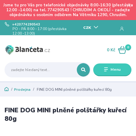
Jsme tu pro Vás pro telefonické objednávky 8:00-16:30 (přestávka
12:00 -14:00) na tel. 774290543 ! CHRUDIM A OKOLÍ - zadejte
objednávku s osobním odběrem Na Větrníku 1290, Chrudim.
+420774290543
CZK
PO - PÁ 8:00 - 17:00 (přestávka
12:00 -13:00)
0
0 Kč
Menu
Prodejna
FINE DOG MINI plněné polštářky kuřecí 80g
FINE DOG MINI plněné polštářky kuřecí
80g