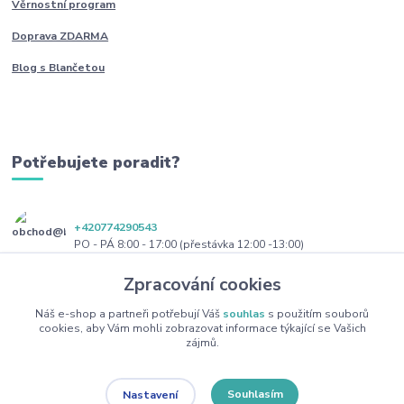
Věrnostní program
Doprava ZDARMA
Blog s Blančetou
Potřebujete poradit?
+420774290543
PO - PÁ 8:00 - 17:00 (přestávka 12:00 -13:00)
Zpracování cookies
obchod@blanceta.cz
Náš e-shop a partneři potřebují Váš
souhlas
s použitím souborů
cookies, aby Vám mohli zobrazovat informace týkající se Vašich
zájmů.
Souhlasím
Nastavení