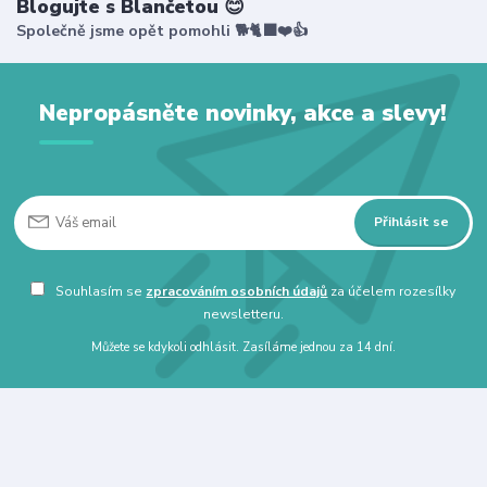
Blogujte s Blančetou 😊
Společně jsme opět pomohli 🐕🐈‍⬛❤️👍
Nepropásněte novinky, akce a slevy!
Přihlásit se
Souhlasím se
zpracováním osobních údajů
za účelem rozesílky
newsletteru.
Můžete se kdykoli odhlásit. Zasíláme jednou za 14 dní.