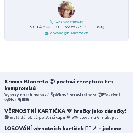
+420774290543
PO - PÁ 8:00 - 17:00 (přestávka 12:00 -13:00)
obchod@blanceta.cz
Krmivo Blanceta 😍 poctivá receptura bez
kompromisů
Vysoký obsah masa 🍗 Špičková stravitelnost 👌Efektivní
výživa 🐈‍⬛🐕
VĚRNOSTNÍ KARTIČKA 💚 hračky jako dárečky!
🎁 malý dárek už po 3. nákupu 💸 5% slevu na 6. nákupu.
LOSOVÁNÍ věrnotních kartiček 🤸‍♀️📍 - jedeme