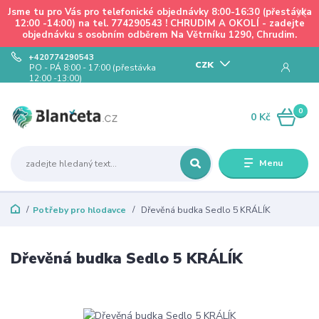
Jsme tu pro Vás pro telefonické objednávky 8:00-16:30 (přestávka
12:00 -14:00) na tel. 774290543 ! CHRUDIM A OKOLÍ - zadejte
objednávku s osobním odběrem Na Větrníku 1290, Chrudim.
+420774290543
CZK
PO - PÁ 8:00 - 17:00 (přestávka
12:00 -13:00)
0
0 Kč
Menu
Potřeby pro hlodavce
Dřevěná budka Sedlo 5 KRÁLÍK
Dřevěná budka Sedlo 5 KRÁLÍK