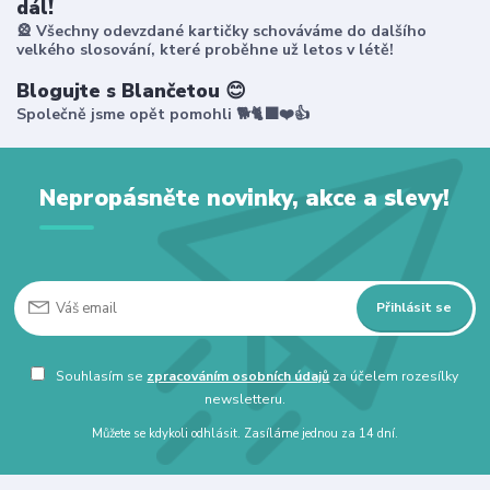
dál!
🎡 Všechny odevzdané kartičky schováváme do dalšího
velkého slosování, které proběhne už letos v létě!
Blogujte s Blančetou 😊
Společně jsme opět pomohli 🐕🐈‍⬛❤️👍
Nepropásněte novinky, akce a slevy!
Přihlásit se
Souhlasím se
zpracováním osobních údajů
za účelem rozesílky
newsletteru.
Můžete se kdykoli odhlásit. Zasíláme jednou za 14 dní.