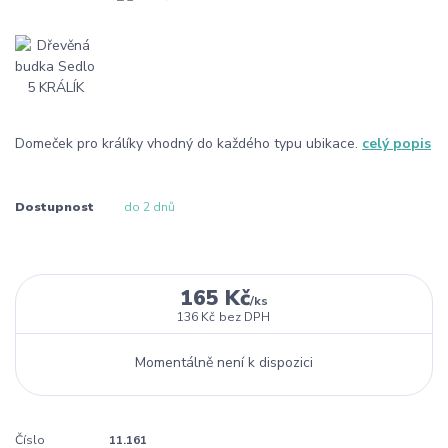
Domeček pro králíky vhodný do každého typu ubikace.
celý popis
Dostupnost
do 2 dnů
165 Kč
/
ks
136 Kč
bez DPH
Momentálně není k dispozici
Číslo
11.161