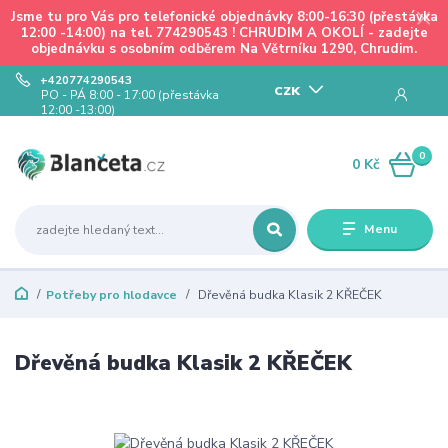
Jsme tu pro Vás pro telefonické objednávky 8:00-16:30 (přestávka
12:00 -14:00) na tel. 774290543 ! CHRUDIM A OKOLÍ - zadejte
objednávku s osobním odběrem Na Větrníku 1290, Chrudim.
+420774290543
CZK
PO - PÁ 8:00 - 17:00 (přestávka
12:00 -13:00)
0
0 Kč
Menu
Potřeby pro hlodavce
Dřevěná budka Klasik 2 KŘEČEK
Dřevěná budka Klasik 2 KŘEČEK