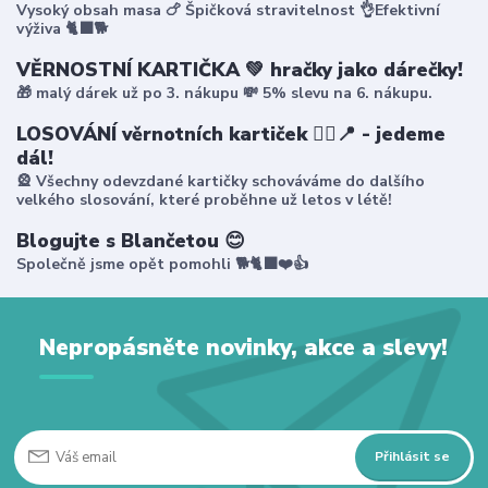
Vysoký obsah masa 🍗 Špičková stravitelnost 👌Efektivní
výživa 🐈‍⬛🐕
VĚRNOSTNÍ KARTIČKA 💚 hračky jako dárečky!
🎁 malý dárek už po 3. nákupu 💸 5% slevu na 6. nákupu.
LOSOVÁNÍ věrnotních kartiček 🤸‍♀️📍 - jedeme
dál!
🎡 Všechny odevzdané kartičky schováváme do dalšího
velkého slosování, které proběhne už letos v létě!
Blogujte s Blančetou 😊
Společně jsme opět pomohli 🐕🐈‍⬛❤️👍
Nepropásněte novinky, akce a slevy!
Přihlásit se