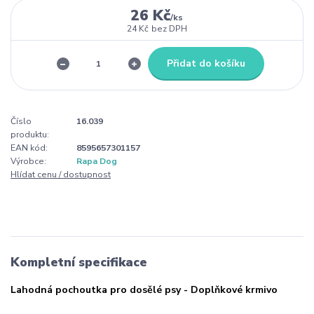
26 Kč
/
ks
24 Kč
bez DPH
Přidat do košíku
Číslo
16.039
produktu:
EAN kód:
8595657301157
Výrobce:
Rapa Dog
Hlídat cenu / dostupnost
Kompletní specifikace
Lahodná pochoutka pro dosělé psy - Doplňkové krmivo