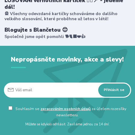
LOSOVÁNÍ věrnotních kartiček 🤸‍♀️📍 - jedeme
dál!
🎡 Všechny odevzdané kartičky schováváme do dalšího
velkého slosování, které proběhne už letos v létě!
Blogujte s Blančetou 😊
Společně jsme opět pomohli 🐕🐈‍⬛❤️👍
Nepropásněte novinky, akce a slevy!
Přihlásit se
Souhlasím se
zpracováním osobních údajů
za účelem rozesílky
newsletteru.
Můžete se kdykoli odhlásit. Zasíláme jednou za 14 dní.