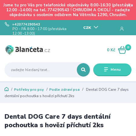
Jsme tu pro Vás pro telefonické objednávky 8:00-16:30 (přestávka
12:00 -14:00) na tel. 774290543 ! CHRUDIM A OKOLÍ - zadejte
objednávku s osobním odběrem Na Větrníku 1290, Chrudim.
+420774290543
CZK
PO - PÁ 8:00 - 17:00 (přestávka
12:00 -13:00)
0
0 Kč
Menu
Potřeby pro psy
Podle zdraví psa
Dental DOG Care 7 days
dentální pochoutka s hovězí příchutí 2ks
Dental DOG Care 7 days dentální
pochoutka s hovězí příchutí 2ks