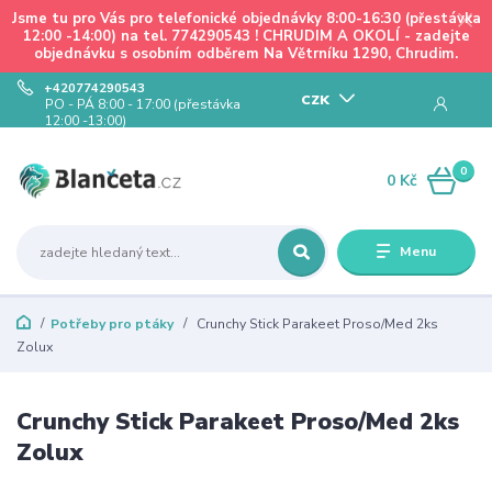
Jsme tu pro Vás pro telefonické objednávky 8:00-16:30 (přestávka
12:00 -14:00) na tel. 774290543 ! CHRUDIM A OKOLÍ - zadejte
objednávku s osobním odběrem Na Větrníku 1290, Chrudim.
+420774290543
CZK
PO - PÁ 8:00 - 17:00 (přestávka
12:00 -13:00)
0
0 Kč
Menu
Potřeby pro ptáky
Crunchy Stick Parakeet Proso/Med 2ks
Zolux
Crunchy Stick Parakeet Proso/Med 2ks
Zolux