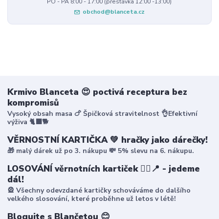
PO - PÁ 8:00 - 17:00 (přestávka 12:00 -13:00)
obchod@blanceta.cz
Krmivo Blanceta 😍 poctivá receptura bez
kompromisů
Vysoký obsah masa 🍗 Špičková stravitelnost 👌Efektivní
výživa 🐈‍⬛🐕
VĚRNOSTNÍ KARTIČKA 💚 hračky jako dárečky!
🎁 malý dárek už po 3. nákupu 💸 5% slevu na 6. nákupu.
LOSOVÁNÍ věrnotních kartiček 🤸‍♀️📍 - jedeme
dál!
🎡 Všechny odevzdané kartičky schováváme do dalšího
velkého slosování, které proběhne už letos v létě!
Blogujte s Blančetou 😊