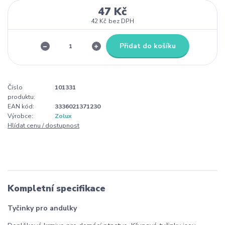
47 Kč
42 Kč
bez DPH
Přidat do košíku
Číslo
101331
produktu:
EAN kód:
3336021371230
Výrobce:
Zolux
Hlídat cenu / dostupnost
Kompletní specifikace
Tyčinky pro andulky