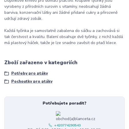
Doplňkové krmivo pro domácí ptactvo. Křupavé tyčinky jsou
vyrobeny z přírodních surovin s vitamíny, neobsahují žádná
barviva, konzervační látky ani žádné přidané cukry a přirozeně
udržují zdravý zobák.
Každá tyčinka je samostatně zabalena do sáčku a zachovává si
tak čerstvost a kvalitu. Balení obsahuje dvě tyčinky, z nichž každá
má plastový háček, takže je lze snadno zavěsit do ptačí klece.
Zboží zařazeno v kategoriích
Potřeby pro ptáky
Pochoutky pro ptáky
Potřebujete poradit?
+420774290543