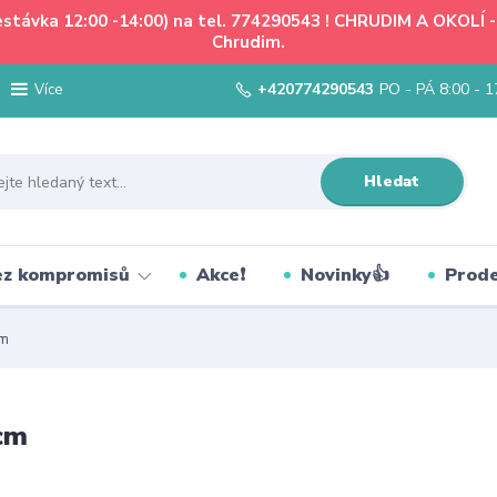
řestávka 12:00 -14:00) na tel. 774290543 ! CHRUDIM A OKOLÍ
Chrudim.
+420774290543
PO - PÁ 8:00 - 1
Více
Hledat
bez kompromisů
Akce❗
Novinky👍
Prode
cm
cm