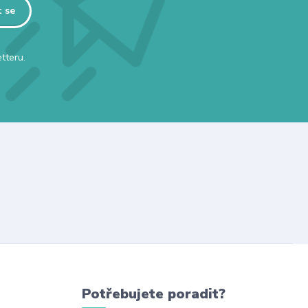
t se
tteru.
Potřebujete poradit?