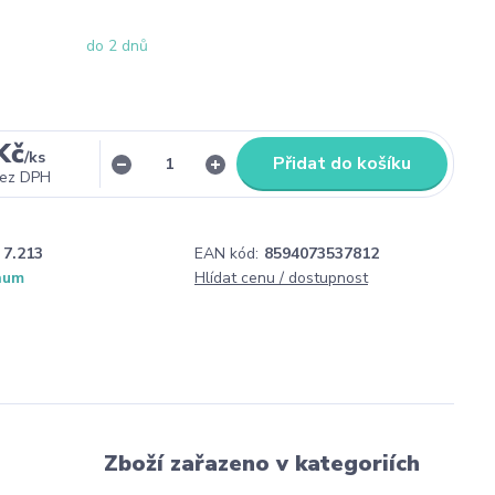
do 2 dnů
Kč
/
ks
Přidat do košíku
ez DPH
7.213
EAN kód:
8594073537812
num
Hlídat cenu / dostupnost
Zboží zařazeno v kategoriích