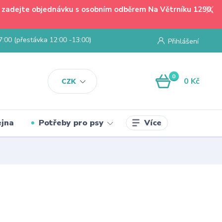
 - zadejte objednávku s osobním odběrem Na Větrníku 1290,
7:00 (přestávka 12:00 -13:00)
Přihlášení
0
0 Kč
CZK
Více
jna
Potřeby pro psy