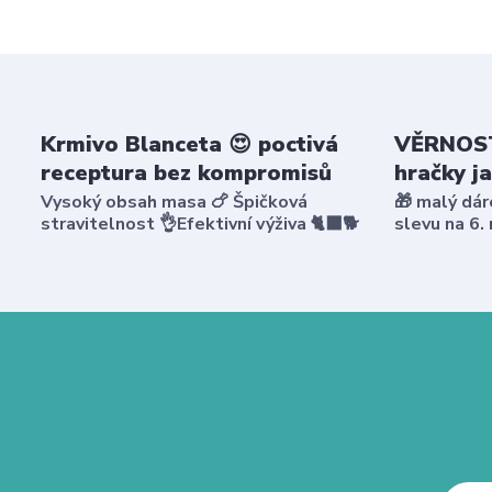
Krmivo Blanceta 😍 poctivá
VĚRNOST
receptura bez kompromisů
hračky j
Vysoký obsah masa 🍗 Špičková
🎁 malý dár
stravitelnost 👌Efektivní výživa 🐈‍⬛🐕
slevu na 6.