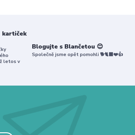
 kartiček
Blogujte s Blančetou 😊
čky
Společně jsme opět pomohli 🐕🐈‍⬛❤️👍
kého
ž letos v