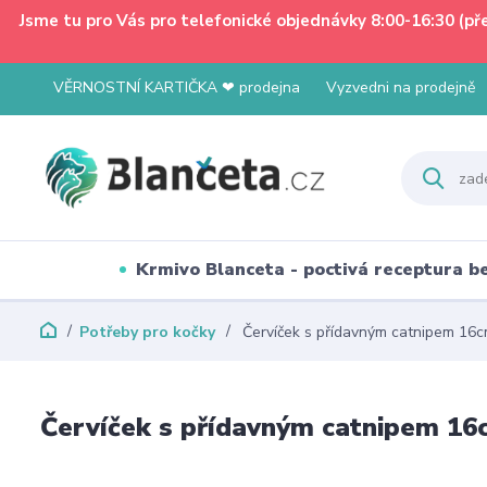
Jsme tu pro Vás pro telefonické objednávky 8:00-16:30 (p
VĚRNOSTNÍ KARTIČKA ❤ prodejna
Vyzvedni na prodejně
Krmivo Blanceta - poctivá receptura 
Potřeby pro kočky
Červíček s přídavným catnipem 16
Červíček s přídavným catnipem 16