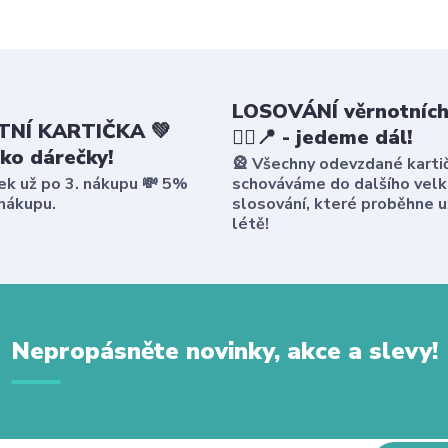
LOSOVÁNÍ věrnotních
NÍ KARTIČKA 💚
🤸‍♀️📍 - jedeme dál!
ako dárečky!
🎡 Všechny odevzdané karti
ek už po 3. nákupu 💸 5%
schováváme do dalšího vel
 nákupu.
slosování, které proběhne u
létě!
Nepropásněte novinky, akce a slevy!