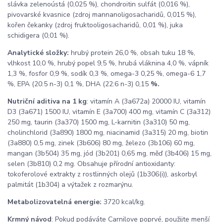
slávka zelenoústá (0,025 %), chondroitin sulfát (0,016 %),
pivovarské kvasnice (zdroj mannanoligosacharidů, 0,015 %),
kořen čekanky (zdroj fruktooligosacharidů, 0,01 %), juka
schidigera (0,01 %).
Analytické složky:
hrubý protein 26,0 %, obsah tuku 18 %,
vlhkost 10,0 %, hrubý popel 9,5 %, hrubá vláknina 4,0 %, vápník
1,3 %, fosfor 0,9 %, sodík 0,3 %, omega-3 0,25 %, omega-6 1,7
%, EPA (20:5 n-3) 0,1 %, DHA (22:6 n-3) 0,15
%.
Nutriční aditiva na 1 kg
: vitamín A (3a672a) 20000 IU, vitamín
D3 (3a671) 1500 IU, vitamín E (3a700) 400 mg, vitamín C (3a312)
250 mg, taurin (3a370) 1500 mg, L-karnitin (3a310) 50 mg,
cholinchlorid (3a890) 1800 mg, niacinamid (3a315) 20 mg, biotin
(3a880) 0,5 mg, zinek (3b606) 80 mg, železo (3b106) 60 mg,
mangan (3b504) 35 mg, jód (3b201) 0,65 mg, měď (3b406) 15 mg,
selen (3b810) 0,2 mg. Obsahuje přírodní antioxidanty:
tokoferolové extrakty z rostlinných olejů (1b306(i)), askorbyl
palmitát (1b304) a výtažek z rozmarýnu.
Metabolizovatelná energie:
3720 kcal/kg.
Krmný návod
: Pokud podáváte Carnilove poprvé, použijte menší