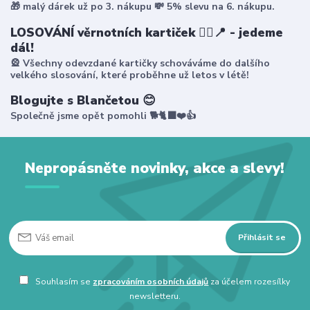
🎁 malý dárek už po 3. nákupu 💸 5% slevu na 6. nákupu.
LOSOVÁNÍ věrnotních kartiček 🤸‍♀️📍 - jedeme
dál!
🎡 Všechny odevzdané kartičky schováváme do dalšího
velkého slosování, které proběhne už letos v létě!
Blogujte s Blančetou 😊
Společně jsme opět pomohli 🐕🐈‍⬛❤️👍
Nepropásněte novinky, akce a slevy!
Přihlásit se
Souhlasím se
zpracováním osobních údajů
za účelem rozesílky
newsletteru.