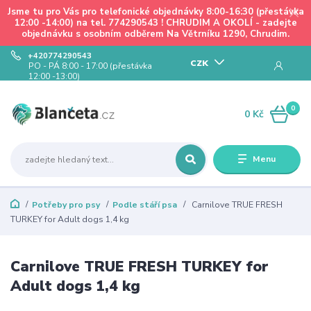
Jsme tu pro Vás pro telefonické objednávky 8:00-16:30 (přestávka
12:00 -14:00) na tel. 774290543 ! CHRUDIM A OKOLÍ - zadejte
objednávku s osobním odběrem Na Větrníku 1290, Chrudim.
+420774290543
CZK
PO - PÁ 8:00 - 17:00 (přestávka
12:00 -13:00)
0
0 Kč
Menu
Potřeby pro psy
Podle stáří psa
Carnilove TRUE FRESH
TURKEY for Adult dogs 1,4 kg
Carnilove TRUE FRESH TURKEY for
Adult dogs 1,4 kg