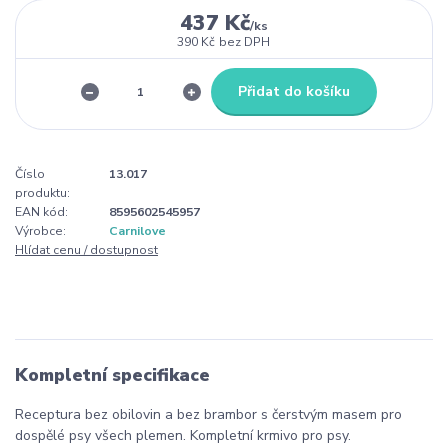
437 Kč
/
ks
390 Kč
bez DPH
Přidat do košíku
Číslo
13.017
produktu:
EAN kód:
8595602545957
Výrobce:
Carnilove
Hlídat cenu / dostupnost
Kompletní specifikace
Receptura bez obilovin a bez brambor s čerstvým masem pro
dospělé psy všech plemen. Kompletní krmivo pro psy.