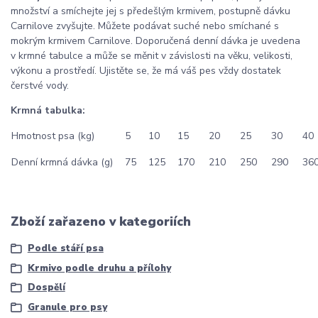
množství a smíchejte jej s předešlým krmivem, postupně dávku
Carnilove zvyšujte. Můžete podávat suché nebo smíchané s
mokrým krmivem Carnilove. Doporučená denní dávka je uvedena
v krmné tabulce a může se měnit v závislosti na věku, velikosti,
výkonu a prostředí. Ujistěte se, že má váš pes vždy dostatek
čerstvé vody.
Krmná tabulka:
Hmotnost psa (kg)
5
10
15
20
25
30
40
Denní krmná dávka (g)
75
125
170
210
250
290
36
Zboží zařazeno v kategoriích
Podle stáří psa
Krmivo podle druhu a přílohy
Dospělí
Granule pro psy