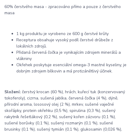
60% čerstvého masa - zpracováno přímo a pouze z čerstvého
masa
1 kg produktu je vyrobeno ze 600 g čerstvé krůty
Receptura obsahuje vysoký podíl čerstvé drůbeže z
lokálních zdrojů.
Přidaná červená čočka je vynikajícím zdrojem minerálů a
vlákniny
Okřehek poskytuje esenciální omega-3 mastné kyseliny, je
dobrým zdrojem bílkovin a má protizánětlivý účinek.
Složení:
čerstvý krocan (60 %), hrách, kuřecí tuk (konzervovaný
tokoferoly), cizrna, sušená jablka, červená čočka (4 %), dýně,
přírodní aroma, lososový olej (2 %), mrkev, sušené vaječné
skořápky, protein okřehku (0,5 %), spirulina (0,3 %), sušený
rakytník řešetlákový (0,2 %), sušený kořen zázvoru (0,1 %),
sušené borůvky (0,1 %), sušený rozmarýn (0,1 %), sušené
brusinky (0,1 %), sušený tymián (0,1 %), glukosamin (0,026 %),