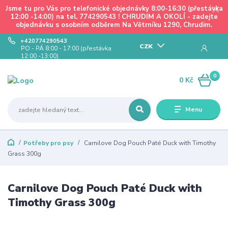
Jsme tu pro Vás pro telefonické objednávky 8:00-16:30 (přestávka
12:00 -14:00) na tel. 774290543 ! CHRUDIM A OKOLÍ - zadejte
objednávku s osobním odběrem Na Větrníku 1290, Chrudim.
+420774290543
CZK
PO - PÁ 8:00 - 17:00 (přestávka
12:00 -13:00)
0
0 Kč
Menu
Potřeby pro psy
Carnilove Dog Pouch Paté Duck with Timothy
Grass 300g
Carnilove Dog Pouch Paté Duck with
Timothy Grass 300g