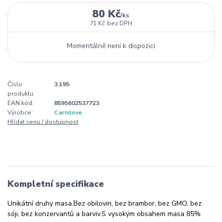
80 Kč
/
ks
71 Kč
bez DPH
Momentálně není k dispozici
Číslo
3.195
produktu:
EAN kód:
8595602537723
Výrobce:
Carnilove
Hlídat cenu / dostupnost
Kompletní specifikace
Unikátní druhy masa.Bez obilovin, bez brambor, bez GMO, bez
sóji, bez konzervantů a barviv.S vysokým obsahem masa 85%