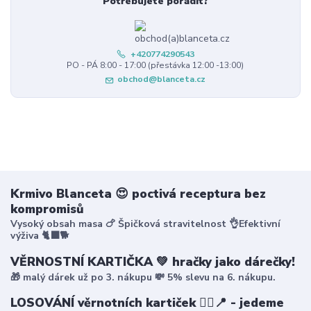
Potřebujete poradit?
+420774290543
PO - PÁ 8:00 - 17:00 (přestávka 12:00 -13:00)
obchod@blanceta.cz
Krmivo Blanceta 😍 poctivá receptura bez
kompromisů
Vysoký obsah masa 🍗 Špičková stravitelnost 👌Efektivní
výživa 🐈‍⬛🐕
VĚRNOSTNÍ KARTIČKA 💚 hračky jako dárečky!
🎁 malý dárek už po 3. nákupu 💸 5% slevu na 6. nákupu.
LOSOVÁNÍ věrnotních kartiček 🤸‍♀️📍 - jedeme