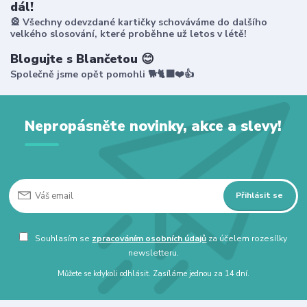
dál!
🎡 Všechny odevzdané kartičky schováváme do dalšího
velkého slosování, které proběhne už letos v létě!
Blogujte s Blančetou 😊
Společně jsme opět pomohli 🐕🐈‍⬛❤️👍
Nepropásněte novinky, akce a slevy!
Přihlásit se
Souhlasím se
zpracováním osobních údajů
za účelem rozesílky
newsletteru.
Můžete se kdykoli odhlásit. Zasíláme jednou za 14 dní.