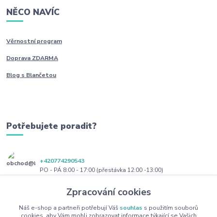
NĚCO NAVÍC
Věrnostní program
Doprava ZDARMA
Blog s Blančetou
Potřebujete poradit?
+420774290543
PO - PÁ 8:00 - 17:00 (přestávka 12:00 -13:00)
Zpracování cookies
obchod@blanceta.cz
Náš e-shop a partneři potřebují Váš
souhlas
s použitím souborů
cookies, aby Vám mohli zobrazovat informace týkající se Vašich