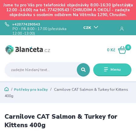
Jsme tu pro Vás pro telefonické objednávky 8:00-16:30 (přestávka
12:00 -14:00) na tel. 774290543 ! CHRUDIM A OKOLÍ - zadejte
objednávku s osobním odběrem Na Větrníku 1290, Chrudim.
+420774290543
CZK
PO - PÁ 8:00 - 17:00 (přestávka
12:00 -13:00)
0
0 Kč
Menu
Potřeby pro kočky
Carnilove CAT Salmon & Turkey for Kittens
400g
Carnilove CAT Salmon & Turkey for
Kittens 400g