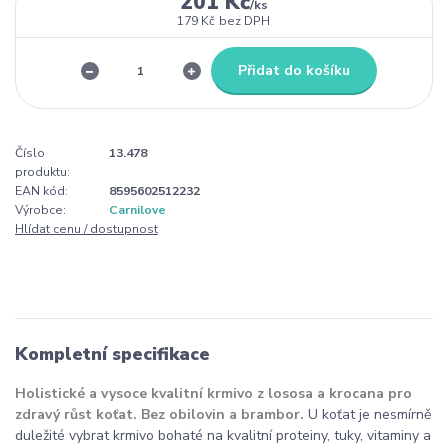
201 Kč
/
ks
179 Kč
bez DPH
Přidat do košíku
Číslo
13.478
produktu:
EAN kód:
8595602512232
Výrobce:
Carnilove
Hlídat cenu / dostupnost
Kompletní specifikace
Holistické a vysoce kvalitní krmivo z lososa a krocana pro
zdravý růst koťat. Bez obilovin a brambor.
U koťat je nesmírně
duležité vybrat krmivo bohaté na kvalitní proteiny, tuky, vitaminy a