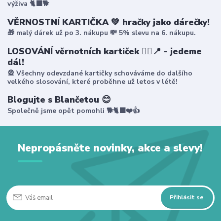
výživa 🐈‍⬛🐕
VĚRNOSTNÍ KARTIČKA 💚 hračky jako dárečky!
🎁 malý dárek už po 3. nákupu 💸 5% slevu na 6. nákupu.
LOSOVÁNÍ věrnotních kartiček 🤸‍♀️📍 - jedeme
dál!
🎡 Všechny odevzdané kartičky schováváme do dalšího
velkého slosování, které proběhne už letos v létě!
Blogujte s Blančetou 😊
Společně jsme opět pomohli 🐕🐈‍⬛❤️👍
Nepropásněte novinky, akce a slevy!
Přihlásit se