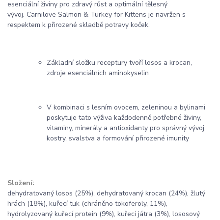
esenciální živiny pro zdravý růst a optimální tělesný
vývoj. Carnilove Salmon & Turkey for Kittens je navržen s
respektem k přirozené skladbě potravy koček.
Základní složku receptury tvoří losos a krocan,
zdroje esenciálních aminokyselin
V kombinaci s lesním ovocem, zeleninou a bylinami
poskytuje tato výživa každodenně potřebné živiny,
vitaminy, minerály a antioxidanty pro správný vývoj
kostry, svalstva a formování přirozené imunity
Složení:
dehydratovaný losos (25%), dehydratovaný krocan (24%), žlutý
hrách (18%), kuřecí tuk (chráněno tokoferoly, 11%),
hydrolyzovaný kuřecí protein (9%), kuřecí játra (3%), lososový