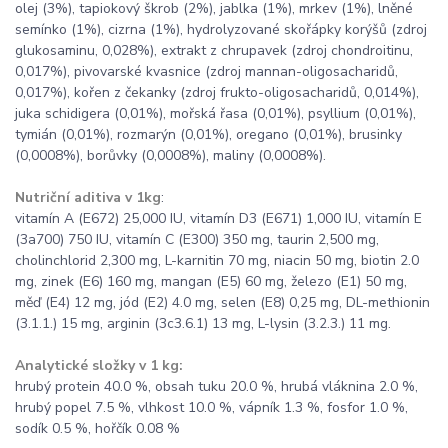
olej (3%), tapiokový škrob (2%), jablka (1%), mrkev (1%), lněné
semínko (1%), cizrna (1%), hydrolyzované skořápky korýšů (zdroj
glukosaminu, 0,028%), extrakt z chrupavek (zdroj chondroitinu,
0,017%), pivovarské kvasnice (zdroj mannan-oligosacharidů,
0,017%), kořen z čekanky (zdroj frukto-oligosacharidů, 0,014%),
juka schidigera (0,01%), mořská řasa (0,01%), psyllium (0,01%),
tymián (0,01%), rozmarýn (0,01%), oregano (0,01%), brusinky
(0,0008%), borůvky (0,0008%), maliny (0,0008%).
Nutriční aditiva v 1kg
:
vitamín A (E672) 25,000 IU, vitamín D3 (E671) 1,000 IU, vitamín E
(3a700) 750 IU, vitamín C (E300) 350 mg, taurin 2,500 mg,
cholinchlorid 2,300 mg, L-karnitin 70 mg, niacin 50 mg, biotin 2.0
mg, zinek (E6) 160 mg, mangan (E5) 60 mg, železo (E1) 50 mg,
měď (E4) 12 mg, jód (E2) 4.0 mg, selen (E8) 0,25 mg, DL-methionin
(3.1.1.) 15 mg, arginin (3c3.6.1) 13 mg, L-lysin (3.2.3.) 11 mg.
Analytické složky v 1 kg:
hrubý protein 40.0 %, obsah tuku 20.0 %, hrubá vláknina 2.0 %,
hrubý popel 7.5 %, vlhkost 10.0 %, vápník 1.3 %, fosfor 1.0 %,
sodík 0.5 %, hořčík 0.08 %