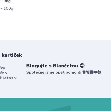
 - 9kg
 - 100g
 kartiček
Blogujte s Blančetou 😊
čky
Společně jsme opět pomohli 🐕🐈‍⬛❤️👍
kého
ž letos v