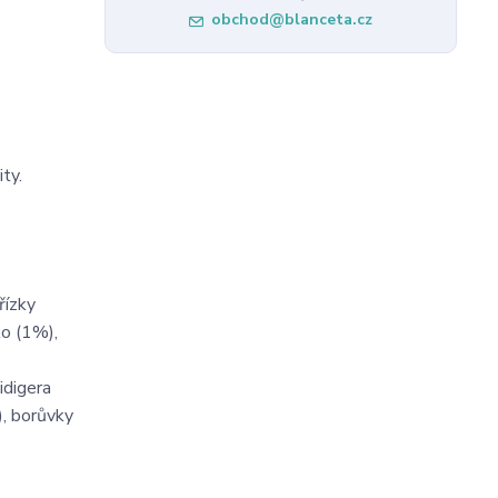
obchod@blanceta.cz
ty.
řízky
ko (1%),
idigera
, borůvky