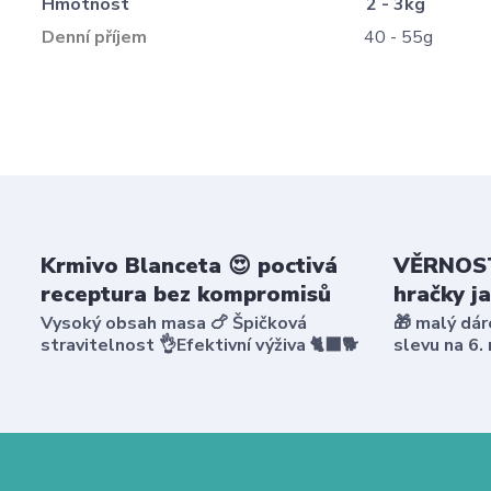
Hmotnost
2 - 3kg
Denní příjem
40 - 55g
Krmivo Blanceta 😍 poctivá
VĚRNOST
receptura bez kompromisů
hračky j
Vysoký obsah masa 🍗 Špičková
🎁 malý dár
stravitelnost 👌Efektivní výživa 🐈‍⬛🐕
slevu na 6.