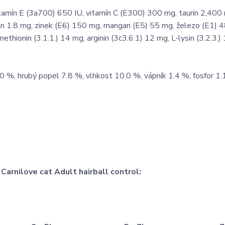
tamín E (3a700) 650 IU, vitamín C (E300) 300 mg, taurin 2,400
otin 1.8 mg, zinek (E6) 150 mg, mangan (E5) 55 mg, železo (E1) 
hionin (3.1.1.) 14 mg, arginin (3c3.6.1) 12 mg, L-lysin (3.2.3.)
0 %, hrubý popel 7.8 %, vlhkost 10.0 %, vápník 1.4 %, fosfor 1.
arnilove cat Adult hairball control: