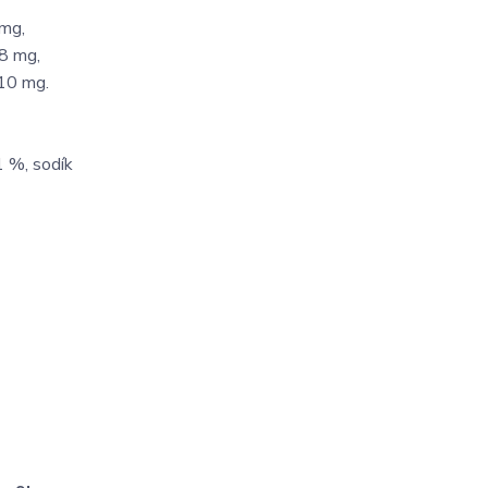
 mg,
48 mg,
 10 mg.
1 %, sodík