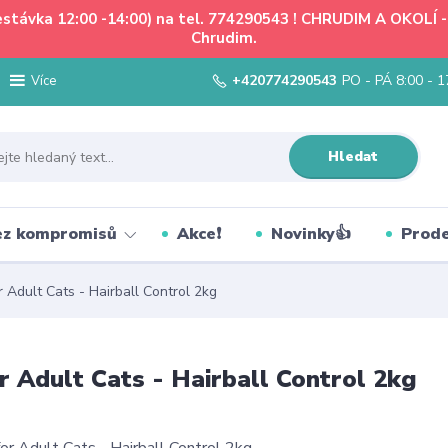
řestávka 12:00 -14:00) na tel. 774290543 ! CHRUDIM A OKOLÍ
Chrudim.
+420774290543
PO - PÁ 8:00 - 1
Více
Hledat
bez kompromisů
Akce❗
Novinky👍
Prode
Adult Cats - Hairball Control 2kg
 Adult Cats - Hairball Control 2kg