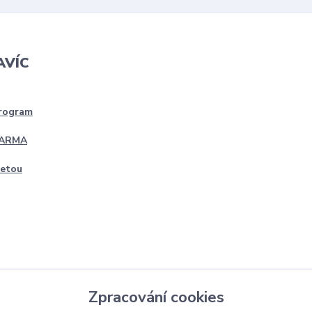
AVÍC
program
DARMA
četou
Zpracování cookies