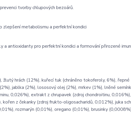
 prevenci tvorby chlupových bezoárů.
o zlepšení metabolismu a perfektní kondici
ly a antioxidanty pro perfektní kondici a formování přirozené imuni
lutý hrách (12%), kuřecí tuk (chráněno tokoferoly, 6%), řepné 
 (2%), jablka (2%), lososový olej (2%), mrkev (1%), lněné semín
minu, 0,026%), extrakt z chrupavek (zdroj chondroitinu, 0,016%),
 kořen z čekanky (zdroj frukto-oligosacharidů, 0,012%), juka sch
(0,01%), rozmarýn (0,01%), oregano (0,01%), brusinky (0,0008%)