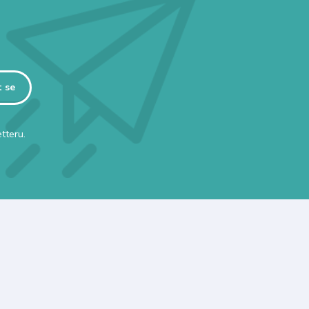
t se
tteru.