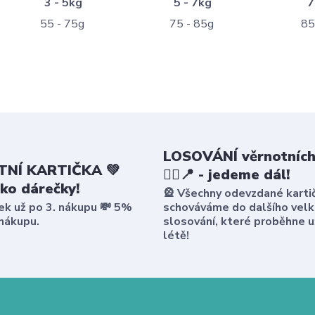
3 - 5kg
5 - 7kg
7
55 - 75g
75 - 85g
85
LOSOVÁNÍ věrnotních
NÍ KARTIČKA 💚
🤸‍♀️📍 - jedeme dál!
ako dárečky!
🎡 Všechny odevzdané karti
ek už po 3. nákupu 💸 5%
schováváme do dalšího vel
 nákupu.
slosování, které proběhne u
létě!