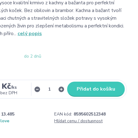
ysoce kvalitní krmivo z kachny a bažanta pro perfektní
lých koček. Bez obilovin a brambor. Kachna a bažant tvoří
naci chutných a stravitelných složek potravy s vysokým
zených živin pro zlepšení metabolismu a perfektní kondici.
 příro...
celý popis
do 2 dnů
 Kč
/
ks
Přidat do košíku
bez DPH
13.485
EAN kód:
8595602512348
ilove
Hlídat cenu / dostupnost