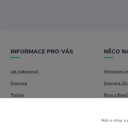
INFORMACE PRO VÁS
NĚCO N
Jak nakupovat
Věrnostní 
Doprava
Doprava Z
Platba
Blog s Blan
Náš e-shop a p