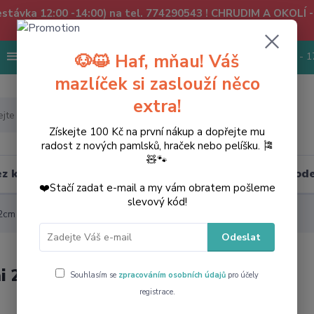
řestávka 12:00 -14:00) na tel. 774290543 ! CHRUDIM A OKOLÍ
Chrudim.
🐶😺 Haf, mňau! Váš
+420774290543
PO - PÁ 8:00 - 1
Více
mazlíček si zaslouží něco
extra!
Hledat
Získejte 100 Kč na první nákup a dopřejte mu
radost z nových pamlsků, hraček nebo pelíšku. 🎏
🧸🐾
bez kompromisů
Akce❗
Novinky👍
Prode
❤️Stačí zadat e-mail a my vám obratem pošleme
slevový kód!
2cm 50ks
Odeslat
i 22cm 50ks
Souhlasím se
zpracováním osobních údajů
pro účely
registrace.