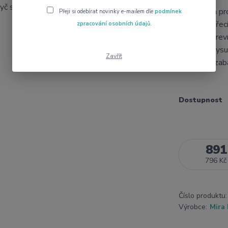
Pochoutka pro
Přeji si odebírat novinky e-mailem dle
podmínek
kousků zvířecí
zpracování osobních údajů
.
munchy barevn
pojiven a vys
Zavřít
i na chvíly zab
Dostupnost
891
796 Kč
Číslo produktu:
Výrobce:
Mira