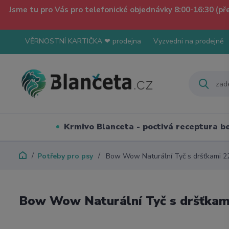
Jsme tu pro Vás pro telefonické objednávky 8:00-16:30 (p
VĚRNOSTNÍ KARTIČKA ❤ prodejna
Vyzvedni na prodejně
Krmivo Blanceta - poctivá receptura 
Potřeby pro psy
Bow Wow Naturální Tyč s dršťkami 2
Bow Wow Naturální Tyč s dršťkam