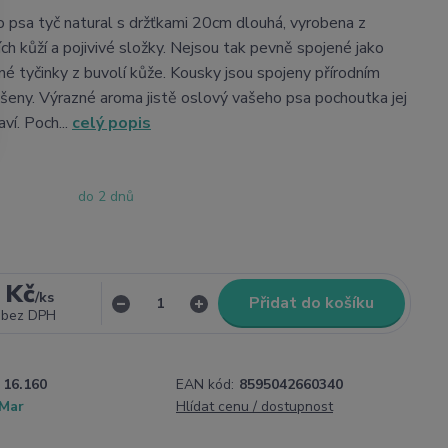
 psa tyč natural s držťkami 20cm dlouhá, vyrobena z
ch kůží a pojivivé složky. Nejsou tak pevně spojené jako
é tyčinky z buvolí kůže. Kousky jsou spojeny přírodním
ušeny. Výrazné aroma jistě oslový vašeho psa pochoutka jej
aví. Poch...
celý popis
do 2 dnů
 Kč
/
ks
Přidat do košíku
bez DPH
16.160
EAN kód:
8595042660340
 Mar
Hlídat cenu / dostupnost