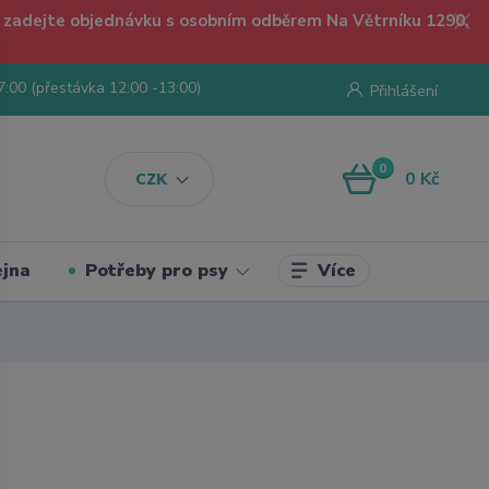
 - zadejte objednávku s osobním odběrem Na Větrníku 1290,
7:00 (přestávka 12:00 -13:00)
Přihlášení
0
0 Kč
CZK
Více
jna
Potřeby pro psy