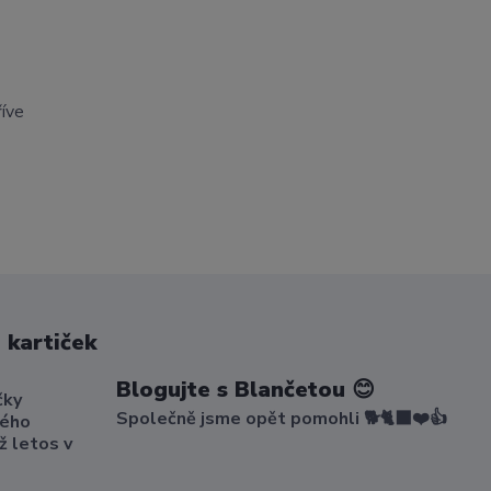
říve
 kartiček
Blogujte s Blančetou 😊
čky
Společně jsme opět pomohli 🐕🐈‍⬛❤️👍
kého
ž letos v