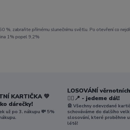
i 60 %, zabraňte přímému slunečnímu světlu. Po otevření co nejd
nina 1% popel 9,2%
LOSOVÁNÍ věrnotních
NÍ KARTIČKA 💚
🤸‍♀️📍 - jedeme dál!
ako dárečky!
🎡 Všechny odevzdané karti
ek už po 3. nákupu 💸 5%
schováváme do dalšího vel
 nákupu.
slosování, které proběhne u
létě!