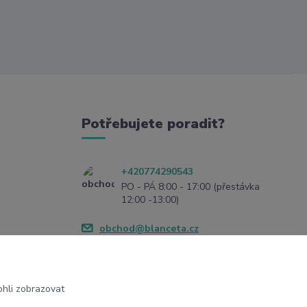
Potřebujete poradit?
+420774290543
PO - PÁ 8:00 - 17:00 (přestávka
12:00 -13:00)
obchod@blanceta.cz
hli zobrazovat