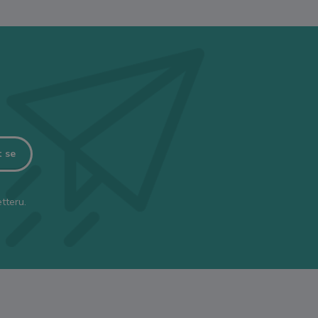
t se
tteru.