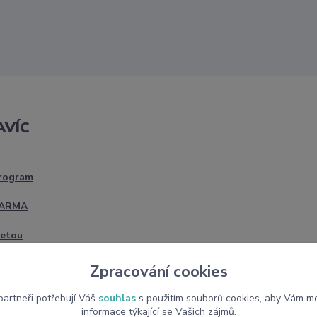
AVÍC
program
DARMA
četou
Zpracování cookies
artneři potřebují Váš
souhlas
s použitím souborů cookies, aby Vám mo
informace týkající se Vašich zájmů.