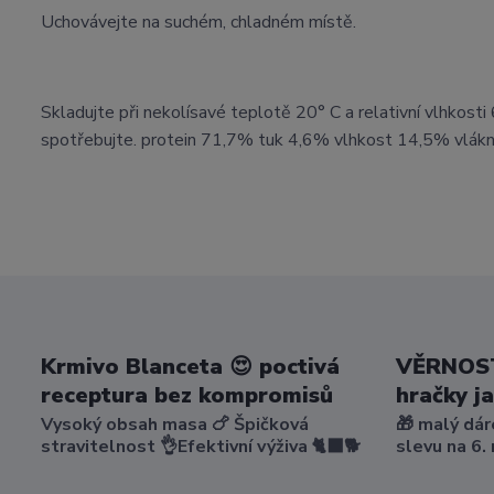
Uchovávejte na suchém, chladném místě.
Skladujte při nekolísavé teplotě 20° C a relativní vlhkost
spotřebujte. protein 71,7% tuk 4,6% vlhkost 14,5% vlák
Krmivo Blanceta 😍 poctivá
VĚRNOST
receptura bez kompromisů
hračky j
Vysoký obsah masa 🍗 Špičková
🎁 malý dár
stravitelnost 👌Efektivní výživa 🐈‍⬛🐕
slevu na 6.