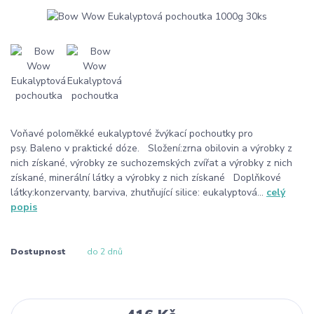
Voňavé poloměkké eukalyptové žvýkací pochoutky pro
psy. Baleno v praktické dóze. Složení:zrna obilovin a výrobky z
nich získané, výrobky ze suchozemských zvířat a výrobky z nich
získané, minerální látky a výrobky z nich získané Doplňkové
látky:konzervanty, barviva, zhutňující silice: eukalyptová...
celý
popis
Dostupnost
do 2 dnů