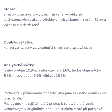
Složení:
zrna obilovin a výrobky z nich získané, výrobky ze
suchozemských zvířat a výrobky z nich získané, minerální látky a
výrobky z nich získané
Doplňkové látky:
konzervanty, barviva, zhutňující silice: eukalyptová silice
Analytické složky:
hrubý protein 19,9%, hrubá vláknina 1,6%, hrubé oleje a tuky
5,5%, hrubý popel 6,1%, vlhkost 18,5%
Podávejte v přiměřeném množství jako pamlsek nebo odměnu při
práci či hře.
Pes by měl mít zajištěn stálý přístup k čerstvé pitné vodě.
Uchovávejte v originálním obalu na suchém místě při pokojové