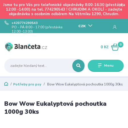
Jsme tu pro Vás pro telefonické objednávky 8:00-16:30 (přestávka
12:00 -14:00) na tel. 774290543 ! CHRUDIM A OKOLÍ - zadejte
objednávku s osobním odběrem Na Větrníku 1290, Chrudim.
+420774290543
CZK
PO - PÁ 8:00 - 17:00 (přestávka
12:00 -13:00)
0
0 Kč
Menu
Potřeby pro psy
Bow Wow Eukalyptová pochoutka 1000g 30ks
Bow Wow Eukalyptová pochoutka
1000g 30ks