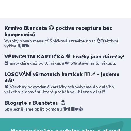
Krmivo Blanceta 😍 poctivá receptura bez
kompromisů
Vysoký obsah masa 🍗 Špičková stravitelnost 👌Efektivní
výživa 🐈‍⬛🐕
VĚRNOSTNÍ KARTIČKA 💚 hračky jako dárečky!
🎁 malý dárek už po 3. nákupu 💸 5% slevu na 6. nákupu.
LOSOVÁNÍ věrnotních kartiček 🤸‍♀️📍 - jedeme
dál!
🎡 Všechny odevzdané kartičky schováváme do dalšího
velkého slosování, které proběhne už letos v létě!
Blogujte s Blančetou 😊
Společně jsme opět pomohli 🐕🐈‍⬛❤️👍