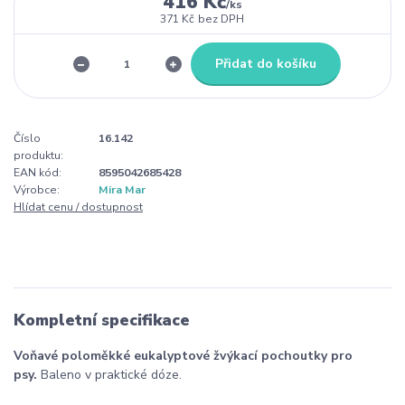
416 Kč
/
ks
371 Kč
bez DPH
Přidat do košíku
Číslo
16.142
produktu:
EAN kód:
8595042685428
Výrobce:
Mira Mar
Hlídat cenu / dostupnost
Kompletní specifikace
Voňavé poloměkké eukalyptové žvýkací pochoutky pro
psy.
Baleno v praktické dóze.