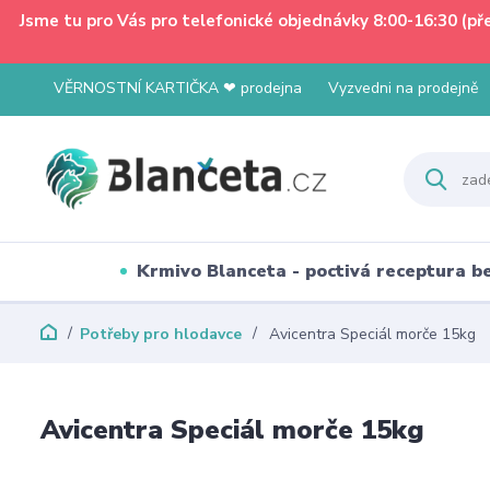
Jsme tu pro Vás pro telefonické objednávky 8:00-16:30 (p
VĚRNOSTNÍ KARTIČKA ❤ prodejna
Vyzvedni na prodejně
Krmivo Blanceta - poctivá receptura 
Potřeby pro hlodavce
Avicentra Speciál morče 15kg
Avicentra Speciál morče 15kg