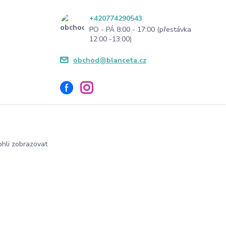
+420774290543
PO - PÁ 8:00 - 17:00 (přestávka
12:00 -13:00)
obchod@blanceta.cz
hli zobrazovat
Vytvořeno na
Eshop-rychle.cz