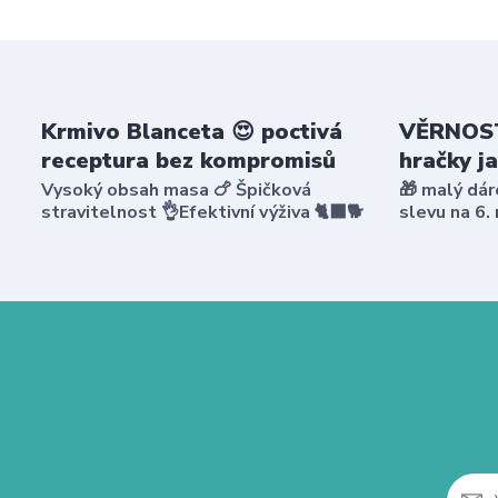
Krmivo Blanceta 😍 poctivá
VĚRNOST
receptura bez kompromisů
hračky j
Vysoký obsah masa 🍗 Špičková
🎁 malý dár
stravitelnost 👌Efektivní výživa 🐈‍⬛🐕
slevu na 6.