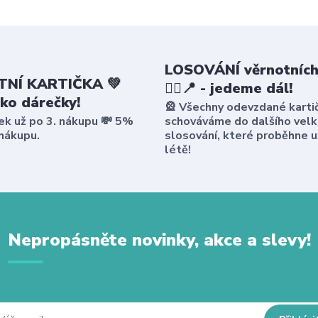
LOSOVÁNÍ věrnotních
NÍ KARTIČKA 💚
🤸‍♀️📍 - jedeme dál!
ako dárečky!
🎡 Všechny odevzdané karti
ek už po 3. nákupu 💸 5%
schováváme do dalšího vel
 nákupu.
slosování, které proběhne u
létě!
Nepropásněte novinky, akce a slevy!