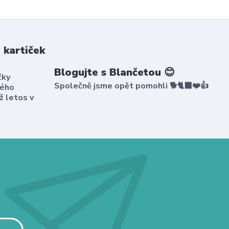
 kartiček
Blogujte s Blančetou 😊
čky
Společně jsme opět pomohli 🐕🐈‍⬛❤️👍
kého
ž letos v