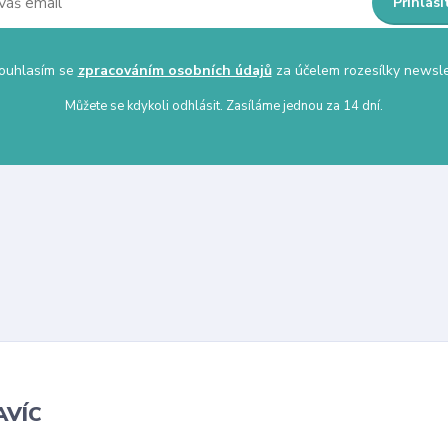
Přihlási
uhlasím se
zpracováním osobních údajů
za účelem rozesílky newsle
Můžete se kdykoli odhlásit. Zasíláme jednou za 14 dní.
AVÍC