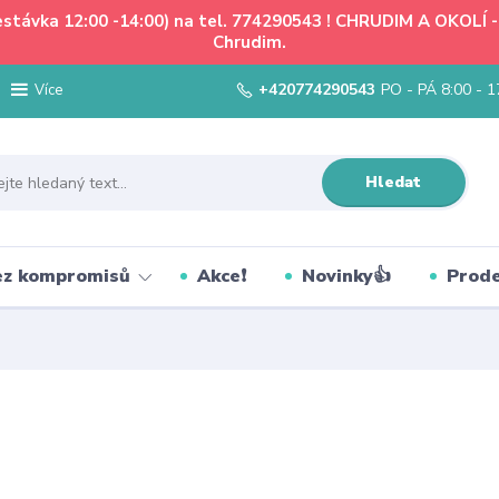
řestávka 12:00 -14:00) na tel. 774290543 ! CHRUDIM A OKOLÍ
Chrudim.
+420774290543
PO - PÁ 8:00 - 1
Více
Hledat
bez kompromisů
Akce❗
Novinky👍
Prode