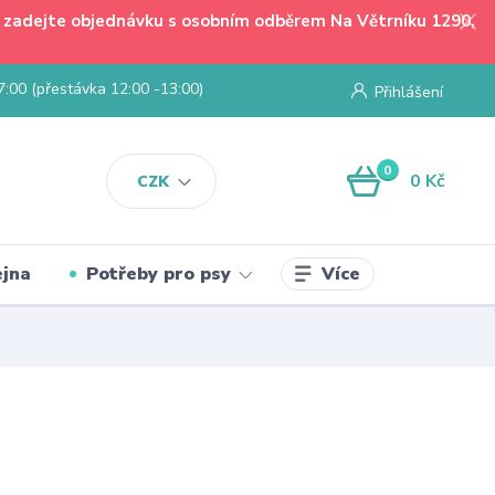
 - zadejte objednávku s osobním odběrem Na Větrníku 1290,
7:00 (přestávka 12:00 -13:00)
Přihlášení
0
0 Kč
CZK
Více
jna
Potřeby pro psy