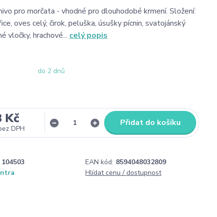
vo pro morčata - vhodné pro dlouhodobé krmení. Složení:
ice, oves celý, čirok, peluška, úsušky pícnin, svatojánský
né vločky, hrachové...
celý popis
do 2 dnů
8 Kč
Přidat do košíku
bez DPH
104503
EAN kód:
8594048032809
entra
Hlídat cenu / dostupnost