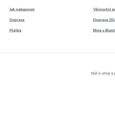
Jak nakupovat
Věrnostní 
Doprava
Doprava Z
Platba
Blog s Blan
Náš e-shop a p
Copyright 2022 Blanceta.cz. Všechna práva vyhrazena.