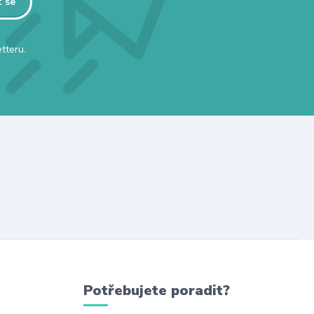
t se
tteru.
Potřebujete poradit?