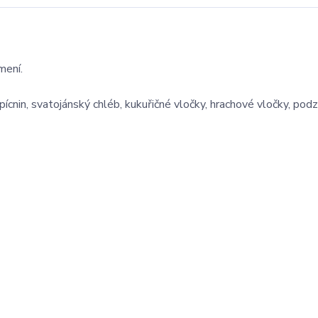
mení.
y pícnin, svatojánský chléb, kukuřičné vločky, hrachové vločky, po