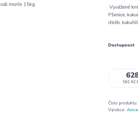
Vyvážené krmi
Pšenice, kukuř
chléb, kukuřič
Dostupnost
62
561 Kč
Číslo produktu:
Výrobce:
Avic