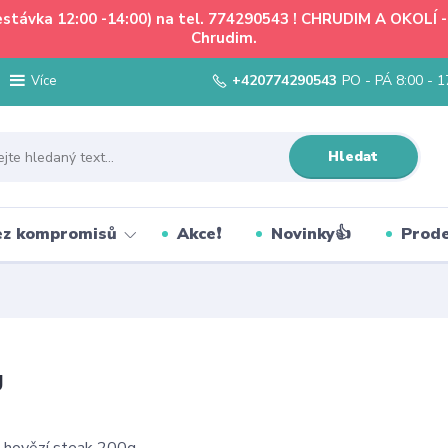
řestávka 12:00 -14:00) na tel. 774290543 ! CHRUDIM A OKOLÍ
Chrudim.
+420774290543
PO - PÁ 8:00 - 1
Více
Hledat
bez kompromisů
Akce❗
Novinky👍
Prode
g