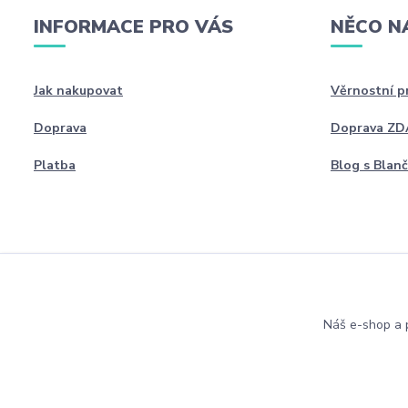
INFORMACE PRO VÁS
NĚCO N
Jak nakupovat
Věrnostní 
Doprava
Doprava Z
Platba
Blog s Blan
Náš e-shop a p
Copyright 2022 Blanceta.cz. Všechna práva vyhrazena.