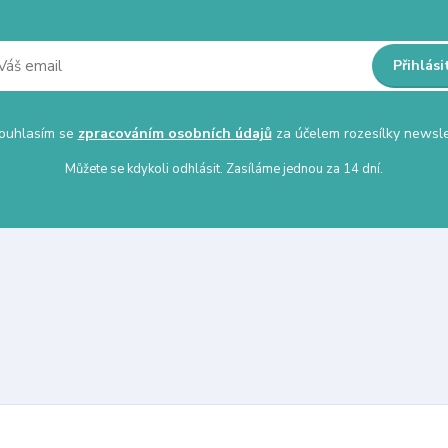
Přihlási
uhlasím se
zpracováním osobních údajů
za účelem rozesílky newsle
Můžete se kdykoli odhlásit. Zasíláme jednou za 14 dní.