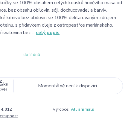
 kočky se 100% obsahem celých kousků hovězího masa od
ce, bez obsahu obilovin, sóji, dochucovadel a barviv.
hké krmivo bez obilovin se 100% deklarovaným zdrojem
roteinu, s přídavkem oleje z ostropestřce mariánského.
í svalovina bez ...
celý popis
do 2 dnů
č
/
ks
Momentálně není k dispozici
DPH
4.012
Výrobce:
All animals
dostupnost