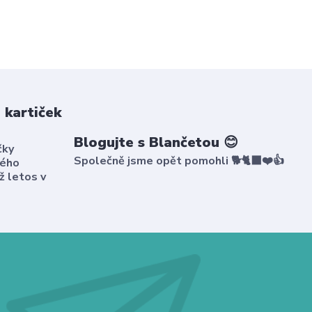
 kartiček
Blogujte s Blančetou 😊
čky
Společně jsme opět pomohli 🐕🐈‍⬛❤️👍
kého
ž letos v