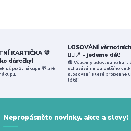
LOSOVÁNÍ věrnotních
NÍ KARTIČKA 💚
🤸‍♀️📍 - jedeme dál!
ako dárečky!
🎡 Všechny odevzdané karti
ek už po 3. nákupu 💸 5%
schováváme do dalšího vel
 nákupu.
slosování, které proběhne u
létě!
Nepropásněte novinky, akce a slevy!