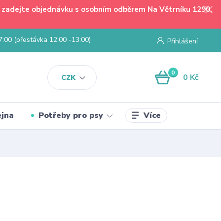
 - zadejte objednávku s osobním odběrem Na Větrníku 1290,
7:00 (přestávka 12:00 -13:00)
Přihlášení
0
0 Kč
CZK
Více
jna
Potřeby pro psy