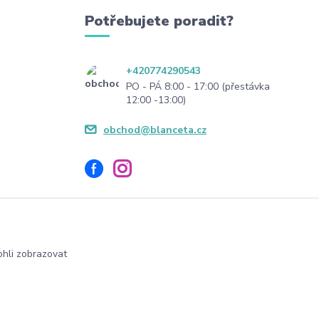
Potřebujete poradit?
+420774290543
PO - PÁ 8:00 - 17:00 (přestávka
12:00 -13:00)
obchod@blanceta.cz
hli zobrazovat
Vytvořeno na
Eshop-rychle.cz