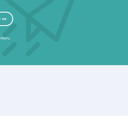
t se
tteru.