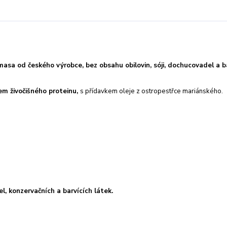
a od českého výrobce, bez obsahu obilovin, sóji, dochucovadel a ba
m živočišného proteinu,
s přídavkem oleje z ostropestřce mariánského.
l, konzervačních a barvících látek.