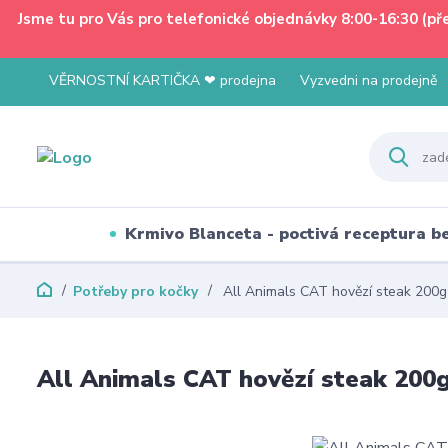
Jsme tu pro Vás pro telefonické objednávky 8:00-16:30 (p
VĚRNOSTNÍ KARTIČKA ❤ prodejna
Vyzvedni na prodejně
Krmivo Blanceta - poctivá receptura 
Potřeby pro kočky
All Animals CAT hovězí steak 200g
All Animals CAT hovězí steak 200