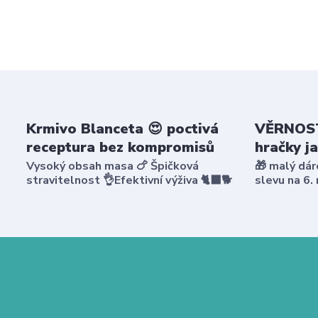
Krmivo Blanceta 😍 poctivá
VĚRNOST
receptura bez kompromisů
hračky j
Vysoký obsah masa 🍗 Špičková
🎁 malý dár
stravitelnost 👌Efektivní výživa 🐈‍⬛🐕
slevu na 6.