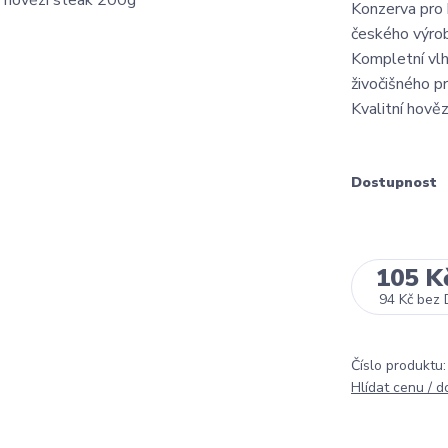
Konzerva pro
českého výrob
Kompletní vl
živočišného p
Kvalitní hověz
Dostupnost
105 K
94 Kč
bez 
Číslo produktu:
Hlídat cenu / 